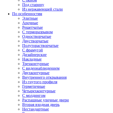
С окном
Под старину
Из нержавеющей стали
По особенностям
Элитные
Арочные
Решетчатые
С терморазрывом
Одностворчатые
Двустворчатые
Полуторастворчатые
С фрамугой
Дизайнерские
Накладные
Трехконтурные
С видеонаблюдением
Двухконтурные
Внутреннего открывания
Из гнутого профиля
Герметичные
Четырехконтурные
С молдингом
Распашные уличные двери
Вторая входная дверь
Нестандартные