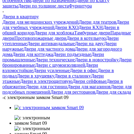
особенностям
Двери по назначению
Двери по классу
защиты
Двери по толщине листа
Фурнитура
-
Двери в квартиру
Двери для медицинских учреждений
Двери для театров
Двери
для учебных учреждений
Двери КХО
Двери КХН
Двери в
общий коридор
Двери для хозблока
Тамбурные двери
Парадные
двери
Противопожарные двери
Двери в котельную
Двери
утепленные
Двери антивандальные
Двери на дачу
Двери
наружные
Двери для частного дома
Двери для загородного
дома
Двери для коттеджа
Двери подъездные
Двери
промышленные
Двери технические
Двери в новостройку
Двери
бронированные
Двери с шумоизоляцией
Двери
взломостойкие
Двери усиленные
Двери в офис
Двери в
подвал
Двери в хрущевку
Двери в сталинку
Двери
этажные
Двери в электрощитовую
Двери сейфовые
Двери в
общежитие
Двери для гостиниц
Двери для магазинов
Двери для
подсобных помещений
Двери для ресторанов
Двери для склада
-
с электронным замком Smart 09