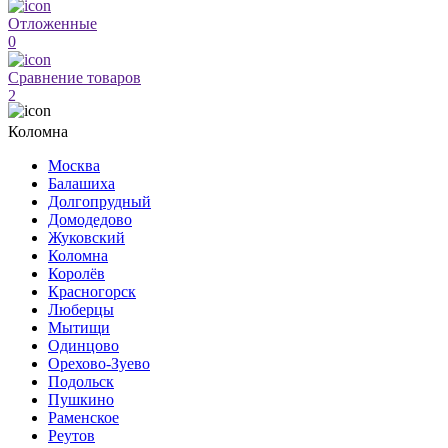
Отложенные
0
Сравнение товаров
2
Коломна
Москва
Балашиха
Долгопрудный
Домодедово
Жуковский
Коломна
Королёв
Красногорск
Люберцы
Мытищи
Одинцово
Орехово-Зуево
Подольск
Пушкино
Раменское
Реутов