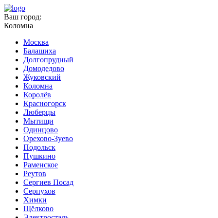
Ваш город:
Коломна
Москва
Балашиха
Долгопрудный
Домодедово
Жуковский
Коломна
Королёв
Красногорск
Люберцы
Мытищи
Одинцово
Орехово-Зуево
Подольск
Пушкино
Раменское
Реутов
Сергиев Посад
Серпухов
Химки
Щёлково
Электросталь