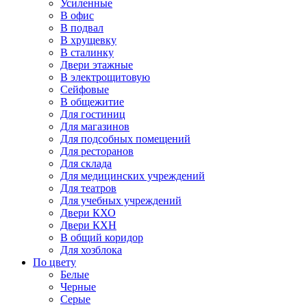
Усиленные
В офис
В подвал
В хрущевку
В сталинку
Двери этажные
В электрощитовую
Сейфовые
В общежитие
Для гостиниц
Для магазинов
Для подсобных помещений
Для ресторанов
Для склада
Для медицинских учреждений
Для театров
Для учебных учреждений
Двери КХО
Двери КХН
В общий коридор
Для хозблока
По цвету
Белые
Черные
Серые