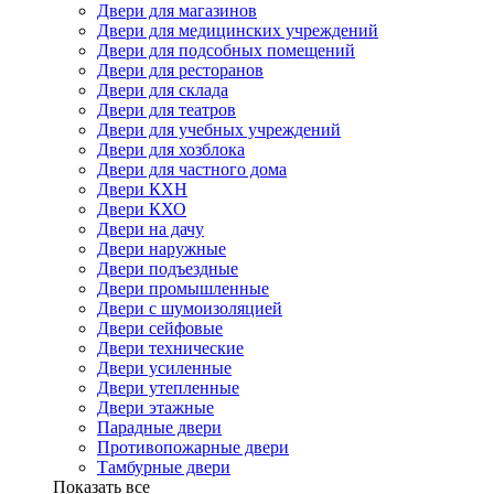
Двери для магазинов
Двери для медицинских учреждений
Двери для подсобных помещений
Двери для ресторанов
Двери для склада
Двери для театров
Двери для учебных учреждений
Двери для хозблока
Двери для частного дома
Двери КХН
Двери КХО
Двери на дачу
Двери наружные
Двери подъездные
Двери промышленные
Двери с шумоизоляцией
Двери сейфовые
Двери технические
Двери усиленные
Двери утепленные
Двери этажные
Парадные двери
Противопожарные двери
Тамбурные двери
Показать все