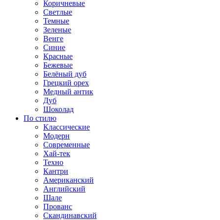
Коричневые
Светлые
Темные
Зеленые
Венге
Синие
Красные
Бежевые
Белёный дуб
Грецкий орех
Медный антик
Дуб
Шоколад
По стилю
Классические
Модерн
Современные
Хай-тек
Техно
Кантри
Американский
Английский
Шале
Прованс
Скандинавский