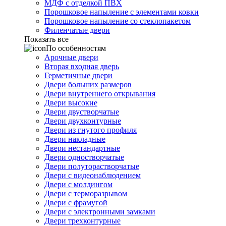
МДФ с отделкой ПВХ
Порошковое напыление с элементами ковки
Порошковое напыление со стеклопакетом
Филенчатые двери
Показать все
По особенностям
Арочные двери
Вторая входная дверь
Герметичные двери
Двери больших размеров
Двери внутреннего открывания
Двери высокие
Двери двустворчатые
Двери двухконтурные
Двери из гнутого профиля
Двери накладные
Двери нестандартные
Двери одностворчатые
Двери полуторастворчатые
Двери с видеонаблюдением
Двери с молдингом
Двери с терморазрывом
Двери с фрамугой
Двери с электронными замками
Двери трехконтурные