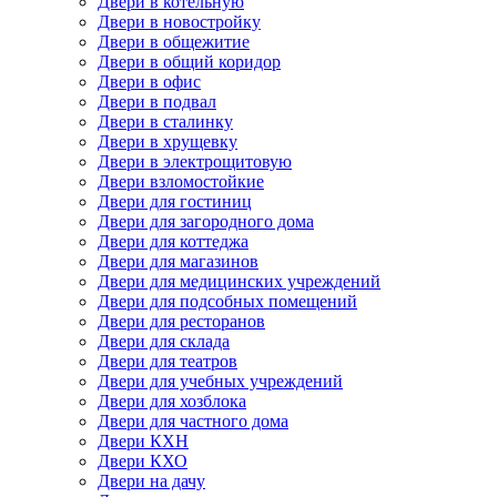
Двери в котельную
Двери в новостройку
Двери в общежитие
Двери в общий коридор
Двери в офис
Двери в подвал
Двери в сталинку
Двери в хрущевку
Двери в электрощитовую
Двери взломостойкие
Двери для гостиниц
Двери для загородного дома
Двери для коттеджа
Двери для магазинов
Двери для медицинских учреждений
Двери для подсобных помещений
Двери для ресторанов
Двери для склада
Двери для театров
Двери для учебных учреждений
Двери для хозблока
Двери для частного дома
Двери КХН
Двери КХО
Двери на дачу