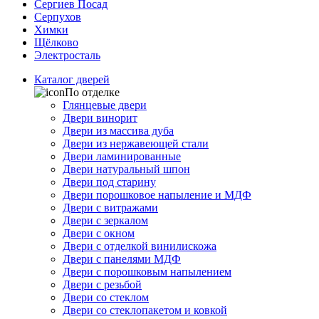
Сергиев Посад
Серпухов
Химки
Щёлково
Электросталь
Каталог дверей
По отделке
Глянцевые двери
Двери винорит
Двери из массива дуба
Двери из нержавеющей стали
Двери ламинированные
Двери натуральный шпон
Двери под старину
Двери порошковое напыление и МДФ
Двери с витражами
Двери с зеркалом
Двери с окном
Двери с отделкой винилискожа
Двери с панелями МДФ
Двери с порошковым напылением
Двери с резьбой
Двери со стеклом
Двери со стеклопакетом и ковкой