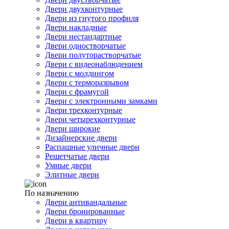
Двери двухконтурные
Двери из гнутого профиля
Двери накладные
Двери нестандартные
Двери одностворчатые
Двери полуторастворчатые
Двери с видеонаблюдением
Двери с молдингом
Двери с терморазрывом
Двери с фрамугой
Двери с электронными замками
Двери трехконтурные
Двери четырехконтурные
Двери широкие
Дизайнерские двери
Распашные уличные двери
Решетчатые двери
Умные двери
Элитные двери
По назначению
Двери антивандальные
Двери бронированные
Двери в квартиру