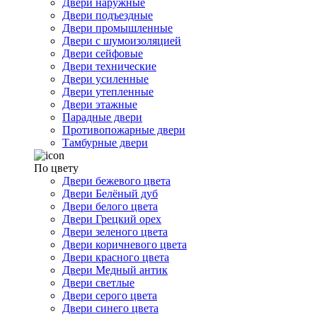
Двери наружные
Двери подъездные
Двери промышленные
Двери с шумоизоляцией
Двери сейфовые
Двери технические
Двери усиленные
Двери утепленные
Двери этажные
Парадные двери
Противопожарные двери
Тамбурные двери
По цвету
Двери бежевого цвета
Двери Белёный дуб
Двери белого цвета
Двери Грецкий орех
Двери зеленого цвета
Двери коричневого цвета
Двери красного цвета
Двери Медный антик
Двери светлые
Двери серого цвета
Двери синего цвета