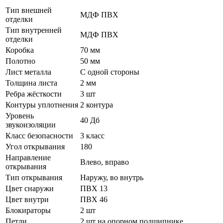
Тип внешней
МДФ ПВХ
отделки
Тип внутренней
МДФ ПВХ
отделки
Коробка
70 мм
Полотно
50 мм
Лист металла
С одной стороны
Толщина листа
2 мм
Ребра жёсткости
3 шт
Контуры уплотнения
2 контура
Уровень
40 Дб
звукоизоляции
Класс безопасности
3 класс
Угол открывания
180
Направление
Влево, вправо
открывания
Тип открывания
Наружу, во внутрь
Цвет снаружи
ПВХ 13
Цвет внутри
ПВХ 46
Блокираторы
2 шт
Петли
2 шт на опорном подшипнике