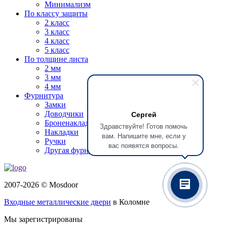
Минимализм
По классу защиты
2 класс
3 класс
4 класс
5 класс
По толщине листа
2 мм
3 мм
4 мм
Фурнитура
Замки
Сергей
Доводчики
Броненакладки
Здравствуйте! Готов помочь
Накладки
вам. Напишите мне, если у
Ручки
вас появятся вопросы.
Другая фурнитура
2007-2026 © Mosdoor
Входные металлические двери
в Коломне
Мы зарегистрированы