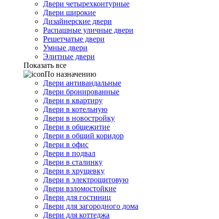
Двери четырехконтурные
Двери широкие
Дизайнерские двери
Распашные уличные двери
Решетчатые двери
Умные двери
Элитные двери
Показать все
По назначению
Двери антивандальные
Двери бронированные
Двери в квартиру
Двери в котельную
Двери в новостройку
Двери в общежитие
Двери в общий коридор
Двери в офис
Двери в подвал
Двери в сталинку
Двери в хрущевку
Двери в электрощитовую
Двери взломостойкие
Двери для гостиниц
Двери для загородного дома
Двери для коттеджа