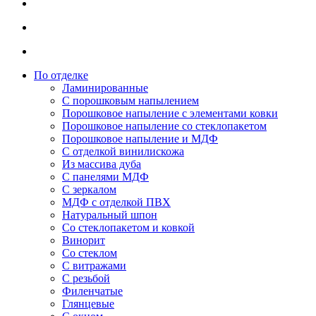
По отделке
Ламинированные
С порошковым напылением
Порошковое напыление с элементами ковки
Порошковое напыление со стеклопакетом
Порошковое напыление и МДФ
С отделкой винилискожа
Из массива дуба
С панелями МДФ
С зеркалом
МДФ с отделкой ПВХ
Натуральный шпон
Со стеклопакетом и ковкой
Винорит
Со стеклом
С витражами
С резьбой
Филенчатые
Глянцевые