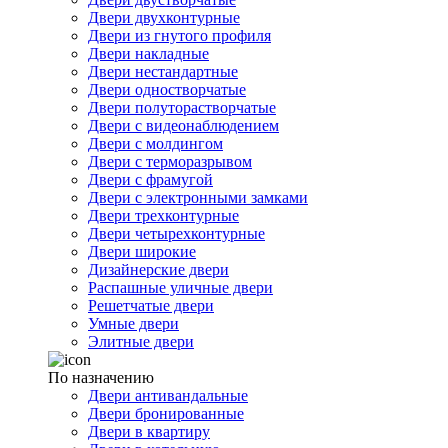
Двери двухконтурные
Двери из гнутого профиля
Двери накладные
Двери нестандартные
Двери одностворчатые
Двери полуторастворчатые
Двери с видеонаблюдением
Двери с молдингом
Двери с терморазрывом
Двери с фрамугой
Двери с электронными замками
Двери трехконтурные
Двери четырехконтурные
Двери широкие
Дизайнерские двери
Распашные уличные двери
Решетчатые двери
Умные двери
Элитные двери
По назначению
Двери антивандальные
Двери бронированные
Двери в квартиру