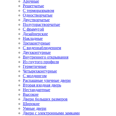
Арочные
Решетчатые
С терморазрывом
Одностворчатые
Двустворчатые
Полуторастворчатые
С фрамугой
Дизайнерские
Накладные
Трехконтурные
С видеонаблюдением
Двухконтурные
Внутреннего открывания
Из гнутого профиля
Герметичные
Четырехконтурные
С молдингом
Распашные уличные двери
Вторая входная дверь
Нестандартные
Высокие
Двери больших размеров
Широкие
Умные двери
Двери с электронными замками