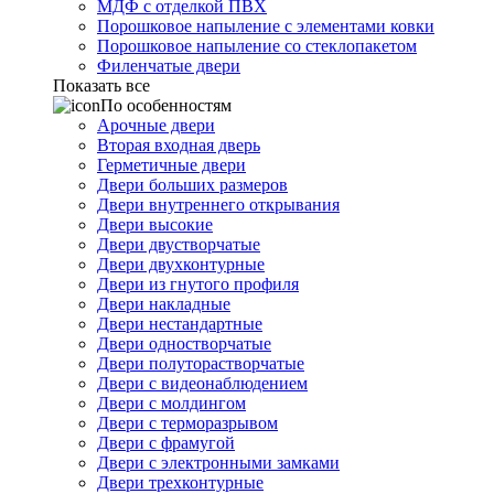
МДФ с отделкой ПВХ
Порошковое напыление с элементами ковки
Порошковое напыление со стеклопакетом
Филенчатые двери
Показать все
По особенностям
Арочные двери
Вторая входная дверь
Герметичные двери
Двери больших размеров
Двери внутреннего открывания
Двери высокие
Двери двустворчатые
Двери двухконтурные
Двери из гнутого профиля
Двери накладные
Двери нестандартные
Двери одностворчатые
Двери полуторастворчатые
Двери с видеонаблюдением
Двери с молдингом
Двери с терморазрывом
Двери с фрамугой
Двери с электронными замками
Двери трехконтурные