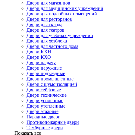
Двери для магазинов
Двери для медицинских учреждений
Двери для подсобных помещений
Двери для ресторанов
Двери для склада
Двери для театров
Двери для учебных учреждений
Двери для хозблока
Двери для частного дома
Двери КХН
Двери КХО
Двери на дачу
Двери наружные
Двери подъездные
Двери промышленные
Двери с шумоизоляцией
Двери сейфовые
Двери технические
Двери усиленные
Двери утепленные
Двери этажные
Парадные двери
Противопожарные двери
Тамбурные двери
Показать все