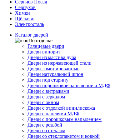
Сергиев Посад
Серпухов
Химки
Щёлково
Электросталь
Каталог дверей
По отделке
Глянцевые двери
Двери винорит
Двери из массива дуба
Двери из нержавеющей стали
Двери ламинированные
Двери натуральный шпон
Двери под старину
Двери порошковое напыление и МДФ
Двери с витражами
Двери с зеркалом
Двери с окном
Двери с отделкой винилискожа
Двери с панелями МДФ
Двери с порошковым напылением
Двери с резьбой
Двери со стеклом
Двери со стеклопакетом и ковкой