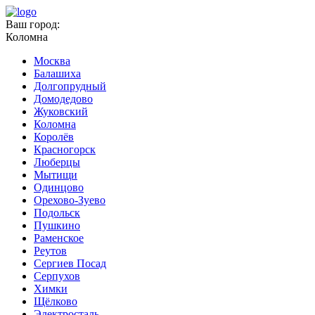
Ваш город:
Коломна
Москва
Балашиха
Долгопрудный
Домодедово
Жуковский
Коломна
Королёв
Красногорск
Люберцы
Мытищи
Одинцово
Орехово-Зуево
Подольск
Пушкино
Раменское
Реутов
Сергиев Посад
Серпухов
Химки
Щёлково
Электросталь