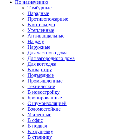
По назначению
Тамбурные
Парадные
Противопожарные
В котельную
Утепленные
Антивандальные
На дачу
Наружные
Для частного дома
Для загородного дома
Для коттеджа
В квартиру
Подъездные
Промышленные
Технические
В новостройку
Бронированные
С шумоизоляцией
Взломостойкие
Усиленные
В офис
В подвал
В хрущевку
В сталинку