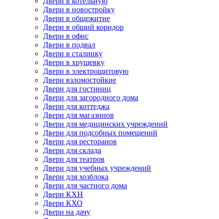
Двери в котельную
Двери в новостройку
Двери в общежитие
Двери в общий коридор
Двери в офис
Двери в подвал
Двери в сталинку
Двери в хрущевку
Двери в электрощитовую
Двери взломостойкие
Двери для гостиниц
Двери для загородного дома
Двери для коттеджа
Двери для магазинов
Двери для медицинских учреждений
Двери для подсобных помещений
Двери для ресторанов
Двери для склада
Двери для театров
Двери для учебных учреждений
Двери для хозблока
Двери для частного дома
Двери КХН
Двери КХО
Двери на дачу