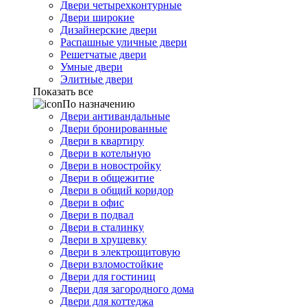
Двери четырехконтурные
Двери широкие
Дизайнерские двери
Распашные уличные двери
Решетчатые двери
Умные двери
Элитные двери
Показать все
По назначению
Двери антивандальные
Двери бронированные
Двери в квартиру
Двери в котельную
Двери в новостройку
Двери в общежитие
Двери в общий коридор
Двери в офис
Двери в подвал
Двери в сталинку
Двери в хрущевку
Двери в электрощитовую
Двери взломостойкие
Двери для гостиниц
Двери для загородного дома
Двери для коттеджа