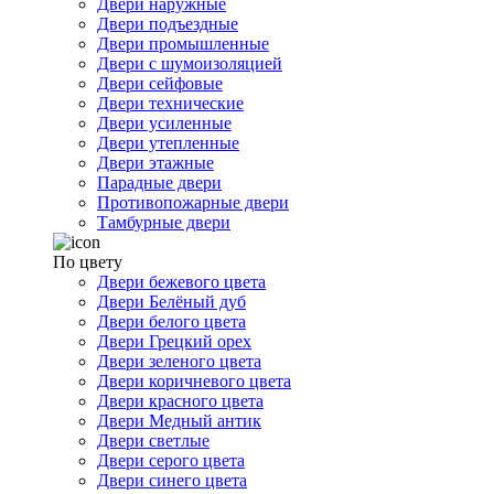
Двери наружные
Двери подъездные
Двери промышленные
Двери с шумоизоляцией
Двери сейфовые
Двери технические
Двери усиленные
Двери утепленные
Двери этажные
Парадные двери
Противопожарные двери
Тамбурные двери
По цвету
Двери бежевого цвета
Двери Белёный дуб
Двери белого цвета
Двери Грецкий орех
Двери зеленого цвета
Двери коричневого цвета
Двери красного цвета
Двери Медный антик
Двери светлые
Двери серого цвета
Двери синего цвета