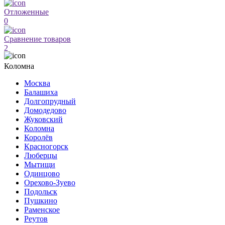
Отложенные
0
Сравнение товаров
2
Коломна
Москва
Балашиха
Долгопрудный
Домодедово
Жуковский
Коломна
Королёв
Красногорск
Люберцы
Мытищи
Одинцово
Орехово-Зуево
Подольск
Пушкино
Раменское
Реутов