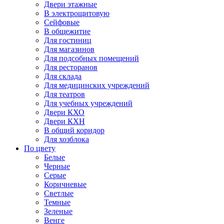
Двери этажные
В электрощитовую
Сейфовые
В общежитие
Для гостиниц
Для магазинов
Для подсобных помещений
Для ресторанов
Для склада
Для медицинских учреждений
Для театров
Для учебных учреждений
Двери КХО
Двери КХН
В общий коридор
Для хозблока
По цвету
Белые
Черные
Серые
Коричневые
Светлые
Темные
Зеленые
Венге