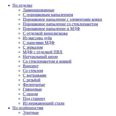
По отделке
Ламинированные
С порошковым напылением
Порошковое напыление с элементами ковки
Порошковое напыление со стеклопакетом
Порошковое напыление и МДФ
С отделкой винилискожа
Из массива дуба
С панелями МДФ
С зеркалом
МДФ с отделкой ПВХ
Натуральный шпон
Со стеклопакетом и ковкой
Винорит
Со стеклом
С витражами
С резьбой
Филенчатые
Глянцевые
С окном
Под старину
Из нержавеющей стали
По особенностям
Элитные