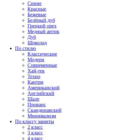
Синие
Красные
Бежевые
Белёный дуб
Грецкий орех
Медный антик
Дуб
Шоколад
По стилю
Классические
Модерн
Современные
Хай-тек
Техно
Кантри
Американский
Английский
Шале
Прованс
Скандинавский
Минимализм
По классу защиты
2 класс
3 класс
4 класс