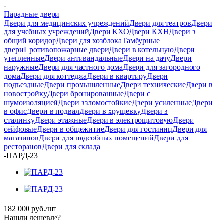
-
Парадные двери
Двери для медицинских учреждений
Двери для театров
Двери
для учебных учреждений
Двери КХО
Двери КХН
Двери в
общий коридор
Двери для хозблока
Тамбурные
двери
Противопожарные двери
Двери в котельную
Двери
утепленные
Двери антивандальные
Двери на дачу
Двери
наружные
Двери для частного дома
Двери для загородного
дома
Двери для коттеджа
Двери в квартиру
Двери
подъездные
Двери промышленные
Двери технические
Двери в
новостройку
Двери бронированные
Двери с
шумоизоляцией
Двери взломостойкие
Двери усиленные
Двери
в офис
Двери в подвал
Двери в хрущевку
Двери в
сталинку
Двери этажные
Двери в электрощитовую
Двери
сейфовые
Двери в общежитие
Двери для гостиниц
Двери для
магазинов
Двери для подсобных помещений
Двери для
ресторанов
Двери для склада
-
ПАРД-23
182 000
руб.
/шт
Нашли дешевле?