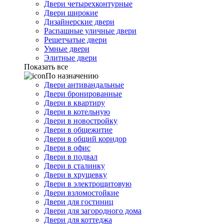
Двери четырехконтурные
Двери широкие
Дизайнерские двери
Распашные уличные двери
Решетчатые двери
Умные двери
Элитные двери
Показать все
По назначению
Двери антивандальные
Двери бронированные
Двери в квартиру
Двери в котельную
Двери в новостройку
Двери в общежитие
Двери в общий коридор
Двери в офис
Двери в подвал
Двери в сталинку
Двери в хрущевку
Двери в электрощитовую
Двери взломостойкие
Двери для гостиниц
Двери для загородного дома
Двери для коттеджа