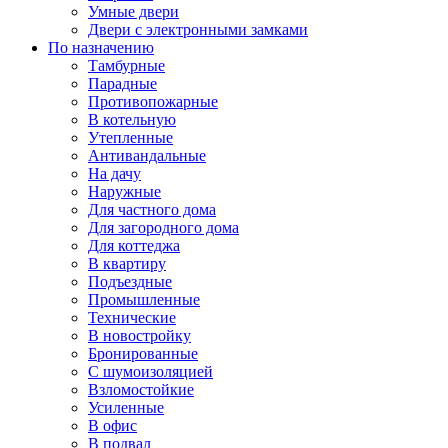
Умные двери
Двери с электронными замками
По назначению
Тамбурные
Парадные
Противопожарные
В котельную
Утепленные
Антивандальные
На дачу
Наружные
Для частного дома
Для загородного дома
Для коттеджа
В квартиру
Подъездные
Промышленные
Технические
В новостройку
Бронированные
С шумоизоляцией
Взломостойкие
Усиленные
В офис
В подвал