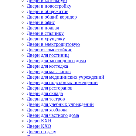
Двери в котельную
Двери в новостройку
Двери в общежитие
Двери в общий коридор
Двери в офис
Двери в подвал
Двери в сталинку
Двери в хрущевку
Двери в электрощитовую
Двери взломостойкие
Двери для гостиниц
Двери для загородного дома
Двери для коттеджа
Двери для магазинов
Двери для медицинских учреждений
Двери для подсобных помещений
Двери для ресторанов
Двери для склада
Двери для театров
Двери для учебных учреждений
Двери для хозблока
Двери для частного дома
Двери КХН
Двери КХО
Двери на дачу