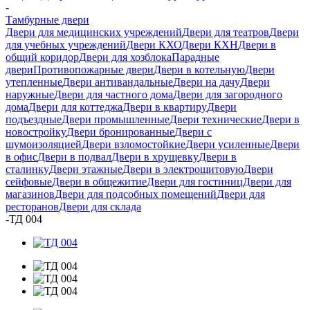
-
Тамбурные двери
Двери для медицинских учреждений
Двери для театров
Двери
для учебных учреждений
Двери КХО
Двери КХН
Двери в
общий коридор
Двери для хозблока
Парадные
двери
Противопожарные двери
Двери в котельную
Двери
утепленные
Двери антивандальные
Двери на дачу
Двери
наружные
Двери для частного дома
Двери для загородного
дома
Двери для коттеджа
Двери в квартиру
Двери
подъездные
Двери промышленные
Двери технические
Двери в
новостройку
Двери бронированные
Двери с
шумоизоляцией
Двери взломостойкие
Двери усиленные
Двери
в офис
Двери в подвал
Двери в хрущевку
Двери в
сталинку
Двери этажные
Двери в электрощитовую
Двери
сейфовые
Двери в общежитие
Двери для гостиниц
Двери для
магазинов
Двери для подсобных помещений
Двери для
ресторанов
Двери для склада
-
ТД 004