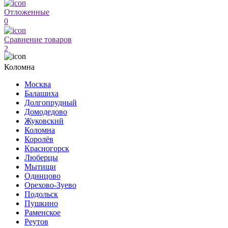
Отложенные
0
Сравнение товаров
2
Коломна
Москва
Балашиха
Долгопрудный
Домодедово
Жуковский
Коломна
Королёв
Красногорск
Люберцы
Мытищи
Одинцово
Орехово-Зуево
Подольск
Пушкино
Раменское
Реутов