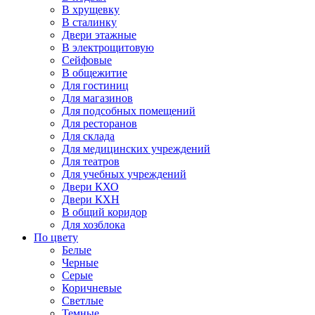
В хрущевку
В сталинку
Двери этажные
В электрощитовую
Сейфовые
В общежитие
Для гостиниц
Для магазинов
Для подсобных помещений
Для ресторанов
Для склада
Для медицинских учреждений
Для театров
Для учебных учреждений
Двери КХО
Двери КХН
В общий коридор
Для хозблока
По цвету
Белые
Черные
Серые
Коричневые
Светлые
Темные