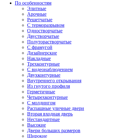
По особенностям
Элитные
Арочные
Решетчатые
С терморазрывом
Одностворчатые
Двустворчатые
Полуторастворчатые
С фрамугой
Дизайнерские
Накладные
Трехконтурные
С видеонаблюдением
Двухконтурные
Внутреннего открывания
Из гнутого профиля
Герметичные
Четырехконтурные
С молдингом
Распашные уличные двери
Вторая входная дверь
Нестандартные
Высокие
Двери больших размеров
Широкие