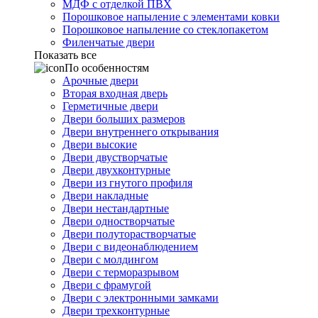
МДФ с отделкой ПВХ
Порошковое напыление с элементами ковки
Порошковое напыление со стеклопакетом
Филенчатые двери
Показать все
По особенностям
Арочные двери
Вторая входная дверь
Герметичные двери
Двери больших размеров
Двери внутреннего открывания
Двери высокие
Двери двустворчатые
Двери двухконтурные
Двери из гнутого профиля
Двери накладные
Двери нестандартные
Двери одностворчатые
Двери полуторастворчатые
Двери с видеонаблюдением
Двери с молдингом
Двери с терморазрывом
Двери с фрамугой
Двери с электронными замками
Двери трехконтурные