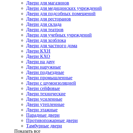
Двери для магазинов
Двери для медицинских учреждений
Двери для подсобных помещений
Двери для ресторанов
Двери для склада
Двери для театров
Двери для учебных учреждений
Двери для хозблока
Двери для частного дома
Двери КХН
Двери КХО
Двери на дачу
Двери наружные
Двери подъездные
Двери промышленные
Двери с шумоизоляцией
Двери сейфовые
Двери технические
Двери усиленные
Двери утепленные
Двери этажные
Парадные двери
Противопожарные двери
Тамбурные двери
Показать все