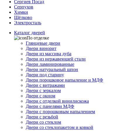
Сергиев Посад
Серпухов
Химки
Щёлково
Электросталь
Каталог дверей
По отделке
Глянцевые двери
Двери винорит
Двери из массива дуба
Двери из нержавеющей стали
Двери ламинированные
Двери натуральный шпон
Двери под старину
Двери порошковое напыление и МДФ
Двери с витражами
Двери с зеркалом
Двери с окном
Двери с отделкой винилискожа
Двери с панелями МДФ
Двери с порошковым напылением
Двери с резьбой
Двери со стеклом
Двери со стеклопакетом и ковкой