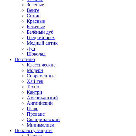
Зеленые
Венге
Синие
Красные
Бежевые
Белёный дуб
Грецкий орех
Медный антик
Дуб
Шоколад
По стилю
Классические
Модерн
Современные
Хай-тек
Техно
Кантри
Американский
Английский
Шале
Прованс
Скандинавский
Минимализм
По классу защиты
2 класс