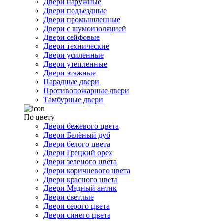
Двери наружные
Двери подъездные
Двери промышленные
Двери с шумоизоляцией
Двери сейфовые
Двери технические
Двери усиленные
Двери утепленные
Двери этажные
Парадные двери
Противопожарные двери
Тамбурные двери
По цвету
Двери бежевого цвета
Двери Белёный дуб
Двери белого цвета
Двери Грецкий орех
Двери зеленого цвета
Двери коричневого цвета
Двери красного цвета
Двери Медный антик
Двери светлые
Двери серого цвета
Двери синего цвета