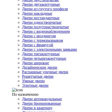
Двери двухконтурные
Двери из гнутого профиля
Двери накладные
Двери нестандартные
Двери одностворчатые
Двери полуторастворчатые
Двери с видеонаблюдением
Двери с молдингом
Двери с терморазрывом
Двери с фрамугой
Двери с электронными замками
Двери трехконтурные
Двери четырехконтурные
Двери широкие
Дизайнерские двери
Распашные уличные двери
Решетчатые двери
Умные двери
Элитные двери
По назначению
Двери антивандальные
Двери бронированные
Двери в квартиру