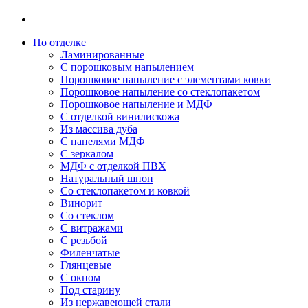
По отделке
Ламинированные
С порошковым напылением
Порошковое напыление с элементами ковки
Порошковое напыление со стеклопакетом
Порошковое напыление и МДФ
С отделкой винилискожа
Из массива дуба
С панелями МДФ
С зеркалом
МДФ с отделкой ПВХ
Натуральный шпон
Со стеклопакетом и ковкой
Винорит
Со стеклом
С витражами
С резьбой
Филенчатые
Глянцевые
С окном
Под старину
Из нержавеющей стали