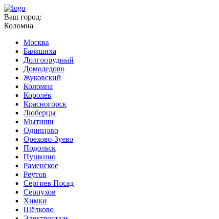
Ваш город:
Коломна
Москва
Балашиха
Долгопрудный
Домодедово
Жуковский
Коломна
Королёв
Красногорск
Люберцы
Мытищи
Одинцово
Орехово-Зуево
Подольск
Пушкино
Раменское
Реутов
Сергиев Посад
Серпухов
Химки
Щёлково
Электросталь