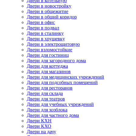
Двери в котельную
Двери в новостройку
Двери в общежитие
Двери в общий коридор
Двери в офис
Двери в подвал
Двери в сталинку
Двери в хрущевку
Двери в электрощитовую
Двери взломостойкие
Двери для гостиниц
Двери для загородного дома
Двери для коттеджа
Двери для магазинов
Двери для медицинских учреждений
Двери для подсобных помещений
Двери для ресторанов
Двери для склада
Двери для театров
Двери для учебных учреждений
Двери для хозблока
Двери для частного дома
Двери КХН
Двери КХО
Двери на дачу