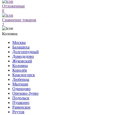
Отложенные
0
Сравнение товаров
2
Коломна
Москва
Балашиха
Долгопрудный
Домодедово
Жуковский
Коломна
Королёв
Красногорск
Люберцы
Мытищи
Одинцово
Орехово-Зуево
Подольск
Пушкино
Раменское
Реутов