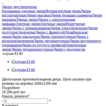
-
Двери двустворчатые
Распашные уличные двери
Вторая входная дверь
Двери
нестандартные
Двери высокие
Двери больших размеров
Двери
широкие
Умные двери
Двери с электронными
замками
Элитные двери
Арочные двери
Решетчатые
двери
Двери с терморазрывом
Двери одностворчатые
Двери
полуторастворчатые
Двери с фрамугой
Дизайнерские
двери
Двери накладные
Двери трехконтурные
Двери с
видеонаблюдением
Двери двухконтурные
Двери внутреннего
открывания
Двери из гнутого профиля
Герметичные
двери
Двери четырехконтурные
Двери с молдингом
-
глухая EI 60
Двупольная противопожарная дверь. Цена указана при
размере по коробке 2000х1200 мм
Подробнее
18 200
руб.
/шт
Нашли дешевле?
-
+
В корзину