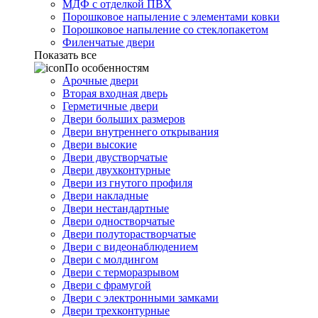
МДФ с отделкой ПВХ
Порошковое напыление с элементами ковки
Порошковое напыление со стеклопакетом
Филенчатые двери
Показать все
По особенностям
Арочные двери
Вторая входная дверь
Герметичные двери
Двери больших размеров
Двери внутреннего открывания
Двери высокие
Двери двустворчатые
Двери двухконтурные
Двери из гнутого профиля
Двери накладные
Двери нестандартные
Двери одностворчатые
Двери полуторастворчатые
Двери с видеонаблюдением
Двери с молдингом
Двери с терморазрывом
Двери с фрамугой
Двери с электронными замками
Двери трехконтурные