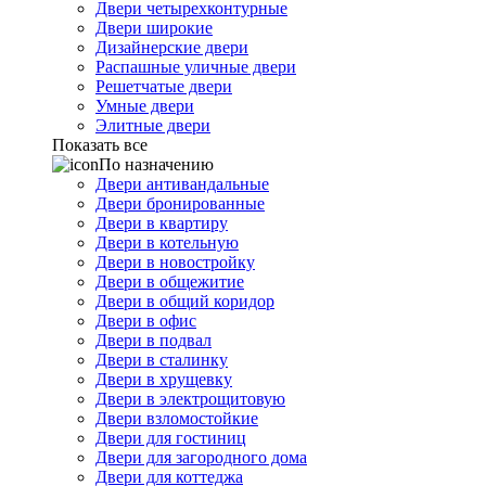
Двери четырехконтурные
Двери широкие
Дизайнерские двери
Распашные уличные двери
Решетчатые двери
Умные двери
Элитные двери
Показать все
По назначению
Двери антивандальные
Двери бронированные
Двери в квартиру
Двери в котельную
Двери в новостройку
Двери в общежитие
Двери в общий коридор
Двери в офис
Двери в подвал
Двери в сталинку
Двери в хрущевку
Двери в электрощитовую
Двери взломостойкие
Двери для гостиниц
Двери для загородного дома
Двери для коттеджа