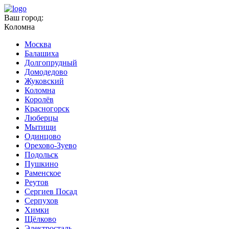
Ваш город:
Коломна
Москва
Балашиха
Долгопрудный
Домодедово
Жуковский
Коломна
Королёв
Красногорск
Люберцы
Мытищи
Одинцово
Орехово-Зуево
Подольск
Пушкино
Раменское
Реутов
Сергиев Посад
Серпухов
Химки
Щёлково
Электросталь