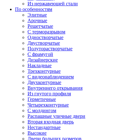
Из нержавеющей стали
По особенностям
Элитные
Арочные
Решетчатые
С терморазрывом
Одностворчатые
Двустворчатые
Полуторастворчатые
С фрамугой
Дизайнерские
Накладные
Трехконтурные
С видеонаблюдением
Двухконтурные
Внутреннего открывания
Из гнутого профиля
Герметичные
Четырехконтурные
С молдингом
Распашные уличные двери
Вторая входная дверь
Нестандартные
Высокие
Двери больших размеров