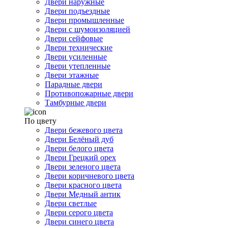
Двери наружные
Двери подъездные
Двери промышленные
Двери с шумоизоляцией
Двери сейфовые
Двери технические
Двери усиленные
Двери утепленные
Двери этажные
Парадные двери
Противопожарные двери
Тамбурные двери
По цвету
Двери бежевого цвета
Двери Белёный дуб
Двери белого цвета
Двери Грецкий орех
Двери зеленого цвета
Двери коричневого цвета
Двери красного цвета
Двери Медный антик
Двери светлые
Двери серого цвета
Двери синего цвета