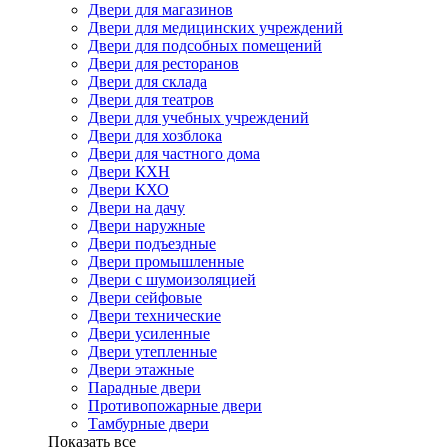
Двери для магазинов
Двери для медицинских учреждений
Двери для подсобных помещений
Двери для ресторанов
Двери для склада
Двери для театров
Двери для учебных учреждений
Двери для хозблока
Двери для частного дома
Двери КХН
Двери КХО
Двери на дачу
Двери наружные
Двери подъездные
Двери промышленные
Двери с шумоизоляцией
Двери сейфовые
Двери технические
Двери усиленные
Двери утепленные
Двери этажные
Парадные двери
Противопожарные двери
Тамбурные двери
Показать все