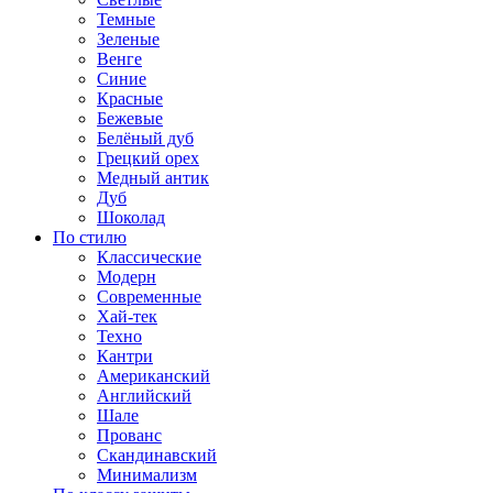
Темные
Зеленые
Венге
Синие
Красные
Бежевые
Белёный дуб
Грецкий орех
Медный антик
Дуб
Шоколад
По стилю
Классические
Модерн
Современные
Хай-тек
Техно
Кантри
Американский
Английский
Шале
Прованс
Скандинавский
Минимализм