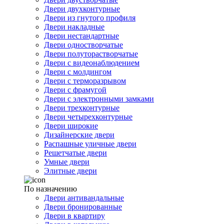
Двери двухконтурные
Двери из гнутого профиля
Двери накладные
Двери нестандартные
Двери одностворчатые
Двери полуторастворчатые
Двери с видеонаблюдением
Двери с молдингом
Двери с терморазрывом
Двери с фрамугой
Двери с электронными замками
Двери трехконтурные
Двери четырехконтурные
Двери широкие
Дизайнерские двери
Распашные уличные двери
Решетчатые двери
Умные двери
Элитные двери
По назначению
Двери антивандальные
Двери бронированные
Двери в квартиру