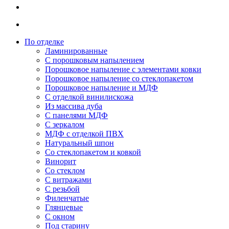
По отделке
Ламинированные
С порошковым напылением
Порошковое напыление с элементами ковки
Порошковое напыление со стеклопакетом
Порошковое напыление и МДФ
С отделкой винилискожа
Из массива дуба
С панелями МДФ
С зеркалом
МДФ с отделкой ПВХ
Натуральный шпон
Со стеклопакетом и ковкой
Винорит
Со стеклом
С витражами
С резьбой
Филенчатые
Глянцевые
С окном
Под старину