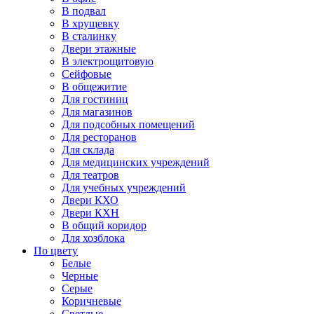
В подвал
В хрущевку
В сталинку
Двери этажные
В электрощитовую
Сейфовые
В общежитие
Для гостиниц
Для магазинов
Для подсобных помещений
Для ресторанов
Для склада
Для медицинских учреждений
Для театров
Для учебных учреждений
Двери КХО
Двери КХН
В общий коридор
Для хозблока
По цвету
Белые
Черные
Серые
Коричневые
Светлые