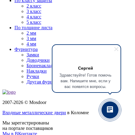
По классу защиты
2 класс
3 класс
4 класс
5 класс
По толщине листа
2 мм
3 мм
4 мм
Фурнитура
Замки
Доводчики
Броненакладки
Сергей
Накладки
Здравствуйте! Готов помочь
Ручки
вам. Напишите мне, если у
Другая фурнитура
вас появятся вопросы.
2007-2026 © Mosdoor
Входные металлические двери
в Коломне
Мы зарегистрированы
на портале поставщиков
Мы в ВКонтакте