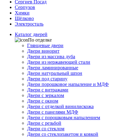
Сергиев Посад
Серпухов
Химки
Щёлково
Электросталь
Каталог дверей
По отделке
Глянцевые двери
Двери винорит
Двери из массива дуба
Двери из нержавеющей стали
Двери ламинированные
Двери натуральный шпон
Двери под старину
Двери порошковое напыление и МДФ
Двери с витражами
Двери с зеркалом
Двери с окном
Двери с отделкой винилискожа
Двери с панелями МДФ
Двери с порошковым напылением
Двери с резьбой
Двери со стеклом
Двери со стеклопакетом и ковкой