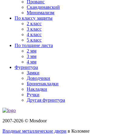
Прованс
Скандинавский
Минимализм
По классу защиты
2 класс
3 класс
4 класс
5 класс
По толщине листа
2 мм
3 мм
4 мм
Фурнитура
Замки
Доводчики
Броненакладки
Накладки
Ручки
Другая фурнитура
2007-2026 © Mosdoor
Входные металлические двери
в Коломне