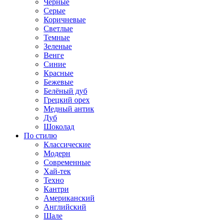
Черные
Серые
Коричневые
Светлые
Темные
Зеленые
Венге
Синие
Красные
Бежевые
Белёный дуб
Грецкий орех
Медный антик
Дуб
Шоколад
По стилю
Классические
Модерн
Современные
Хай-тек
Техно
Кантри
Американский
Английский
Шале