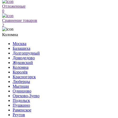
Отложенные
0
Сравнение товаров
2
Коломна
Москва
Балашиха
Долгопрудный
Домодедово
Жуковский
Коломна
Королёв
Красногорск
Люберцы
Мытищи
Одинцово
Орехово-Зуево
Подольск
Пушкино
Раменское
Реутов