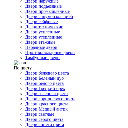
Двери наружные
Двери подъездные
Двери промышленные
Двери с шумоизоляцией
Двери сейфовые
Двери технические
Двери усиленные
Двери утепленные
Двери этажные
Парадные двери
Противопожарные двери
Тамбурные двери
По цвету
Двери бежевого цвета
Двери Белёный дуб
Двери белого цвета
Двери Грецкий орех
Двери зеленого цвета
Двери коричневого цвета
Двери красного цвета
Двери Медный антик
Двери светлые
Двери серого цвета
Двери синего цвета