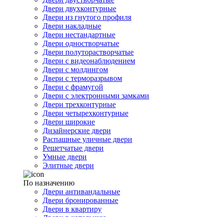
Двери двухконтурные
Двери из гнутого профиля
Двери накладные
Двери нестандартные
Двери одностворчатые
Двери полуторастворчатые
Двери с видеонаблюдением
Двери с молдингом
Двери с терморазрывом
Двери с фрамугой
Двери с электронными замками
Двери трехконтурные
Двери четырехконтурные
Двери широкие
Дизайнерские двери
Распашные уличные двери
Решетчатые двери
Умные двери
Элитные двери
По назначению
Двери антивандальные
Двери бронированные
Двери в квартиру