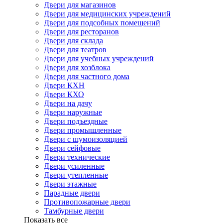
Двери для магазинов
Двери для медицинских учреждений
Двери для подсобных помещений
Двери для ресторанов
Двери для склада
Двери для театров
Двери для учебных учреждений
Двери для хозблока
Двери для частного дома
Двери КХН
Двери КХО
Двери на дачу
Двери наружные
Двери подъездные
Двери промышленные
Двери с шумоизоляцией
Двери сейфовые
Двери технические
Двери усиленные
Двери утепленные
Двери этажные
Парадные двери
Противопожарные двери
Тамбурные двери
Показать все