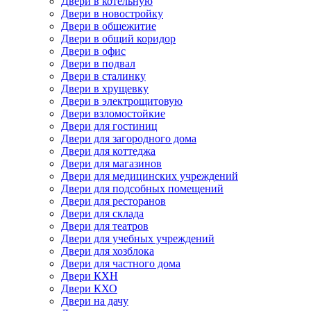
Двери в котельную
Двери в новостройку
Двери в общежитие
Двери в общий коридор
Двери в офис
Двери в подвал
Двери в сталинку
Двери в хрущевку
Двери в электрощитовую
Двери взломостойкие
Двери для гостиниц
Двери для загородного дома
Двери для коттеджа
Двери для магазинов
Двери для медицинских учреждений
Двери для подсобных помещений
Двери для ресторанов
Двери для склада
Двери для театров
Двери для учебных учреждений
Двери для хозблока
Двери для частного дома
Двери КХН
Двери КХО
Двери на дачу