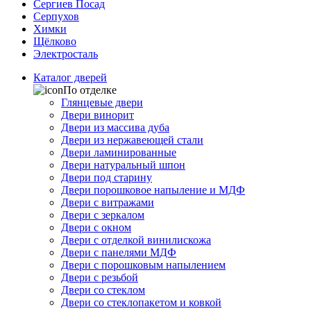
Сергиев Посад
Серпухов
Химки
Щёлково
Электросталь
Каталог дверей
По отделке
Глянцевые двери
Двери винорит
Двери из массива дуба
Двери из нержавеющей стали
Двери ламинированные
Двери натуральный шпон
Двери под старину
Двери порошковое напыление и МДФ
Двери с витражами
Двери с зеркалом
Двери с окном
Двери с отделкой винилискожа
Двери с панелями МДФ
Двери с порошковым напылением
Двери с резьбой
Двери со стеклом
Двери со стеклопакетом и ковкой