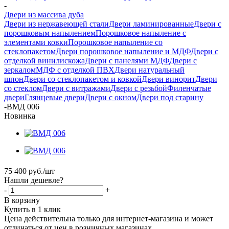
-
Двери из массива дуба
Двери из нержавеющей стали
Двери ламинированные
Двери с
порошковым напылением
Порошковое напыление с
элементами ковки
Порошковое напыление со
стеклопакетом
Двери порошковое напыление и МДФ
Двери с
отделкой винилискожа
Двери с панелями МДФ
Двери с
зеркалом
МДФ с отделкой ПВХ
Двери натуральный
шпон
Двери со стеклопакетом и ковкой
Двери винорит
Двери
со стеклом
Двери с витражами
Двери с резьбой
Филенчатые
двери
Глянцевые двери
Двери с окном
Двери под старину
-
ВМД 006
Новинка
75 400
руб.
/шт
Нашли дешевле?
-
+
В корзину
Купить в 1 клик
Цена действительна только для интернет-магазина и может
отличаться от цен в розничных магазинах