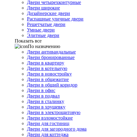
Двери четырехконтурные
Двери широкие
Дизайнерские двери
Распашные уличные двери
Решетчатые двери
Умные двери
Элитные двери
Показать все
По назначению
Двери антивандальные
Двери бронированные
Двери в квартиру
Двери в котельную
Двери в новостройку
Двери в общежитие
Двери в общий коридор
Двери в офис
Двери в подвал
Двери в сталинку
Двери в хрущевку
Двери в электрощитовую
Двери взломостойкие
Двери для гостиниц
Двери для загородного дома
Двери для коттеджа