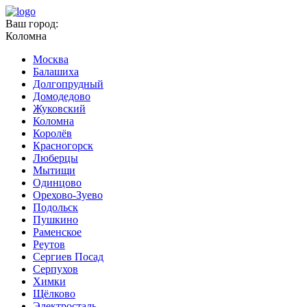
Ваш город:
Коломна
Москва
Балашиха
Долгопрудный
Домодедово
Жуковский
Коломна
Королёв
Красногорск
Люберцы
Мытищи
Одинцово
Орехово-Зуево
Подольск
Пушкино
Раменское
Реутов
Сергиев Посад
Серпухов
Химки
Щёлково
Электросталь