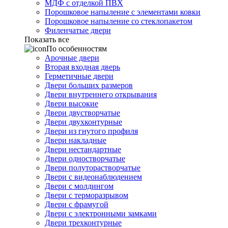
МДФ с отделкой ПВХ
Порошковое напыление с элементами ковки
Порошковое напыление со стеклопакетом
Филенчатые двери
Показать все
По особенностям
Арочные двери
Вторая входная дверь
Герметичные двери
Двери больших размеров
Двери внутреннего открывания
Двери высокие
Двери двустворчатые
Двери двухконтурные
Двери из гнутого профиля
Двери накладные
Двери нестандартные
Двери одностворчатые
Двери полуторастворчатые
Двери с видеонаблюдением
Двери с молдингом
Двери с терморазрывом
Двери с фрамугой
Двери с электронными замками
Двери трехконтурные