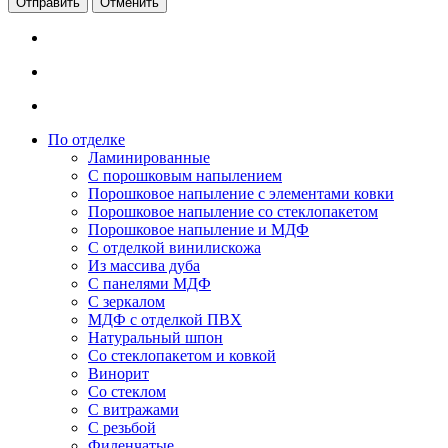
Отменить
По отделке
Ламинированные
С порошковым напылением
Порошковое напыление с элементами ковки
Порошковое напыление со стеклопакетом
Порошковое напыление и МДФ
С отделкой винилискожа
Из массива дуба
С панелями МДФ
С зеркалом
МДФ с отделкой ПВХ
Натуральный шпон
Со стеклопакетом и ковкой
Винорит
Со стеклом
С витражами
С резьбой
Филенчатые