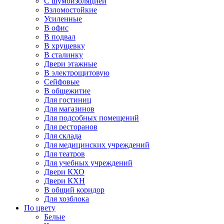
С шумоизоляцией
Взломостойкие
Усиленные
В офис
В подвал
В хрущевку
В сталинку
Двери этажные
В электрощитовую
Сейфовые
В общежитие
Для гостиниц
Для магазинов
Для подсобных помещений
Для ресторанов
Для склада
Для медицинских учреждений
Для театров
Для учебных учреждений
Двери КХО
Двери КХН
В общий коридор
Для хозблока
По цвету
Белые