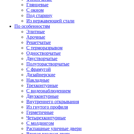
Глянцевые
С окном
Под старину
Из нержавеющей стали
По особенностям
Элитные
Арочные
Решетчатые
С терморазрывом
Одностворчатые
Двустворчатые
Полуторастворчатые
С фрамугой
Дизайнерские
Накладные
Трехконтурные
С видеонаблюдением
Двухконтурные
Внутреннего открывания
Из гнутого профиля
Герметичные
Четырехконтурные
С молдингом
Распашные уличные двери
Вторая входная дверь