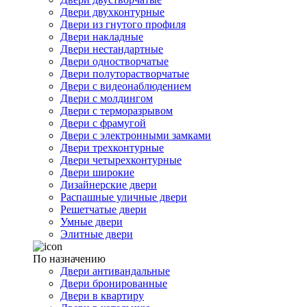
Двери двухконтурные
Двери из гнутого профиля
Двери накладные
Двери нестандартные
Двери одностворчатые
Двери полуторастворчатые
Двери с видеонаблюдением
Двери с молдингом
Двери с терморазрывом
Двери с фрамугой
Двери с электронными замками
Двери трехконтурные
Двери четырехконтурные
Двери широкие
Дизайнерские двери
Распашные уличные двери
Решетчатые двери
Умные двери
Элитные двери
По назначению
Двери антивандальные
Двери бронированные
Двери в квартиру