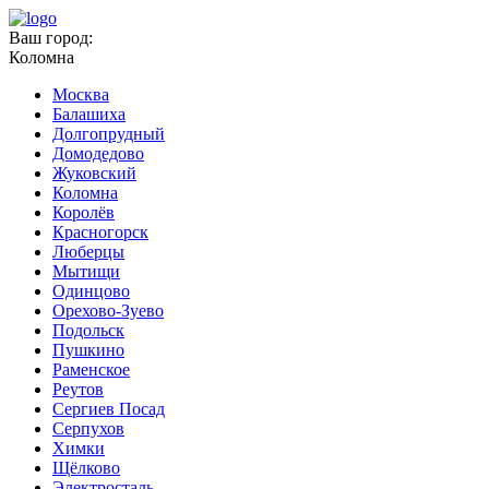
Ваш город:
Коломна
Москва
Балашиха
Долгопрудный
Домодедово
Жуковский
Коломна
Королёв
Красногорск
Люберцы
Мытищи
Одинцово
Орехово-Зуево
Подольск
Пушкино
Раменское
Реутов
Сергиев Посад
Серпухов
Химки
Щёлково
Электросталь