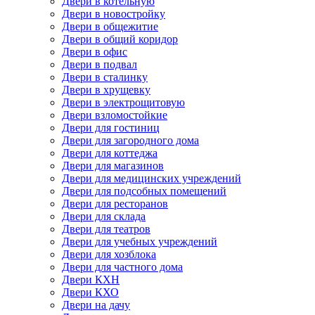
Двери в котельную
Двери в новостройку
Двери в общежитие
Двери в общий коридор
Двери в офис
Двери в подвал
Двери в сталинку
Двери в хрущевку
Двери в электрощитовую
Двери взломостойкие
Двери для гостиниц
Двери для загородного дома
Двери для коттеджа
Двери для магазинов
Двери для медицинских учреждений
Двери для подсобных помещений
Двери для ресторанов
Двери для склада
Двери для театров
Двери для учебных учреждений
Двери для хозблока
Двери для частного дома
Двери КХН
Двери КХО
Двери на дачу