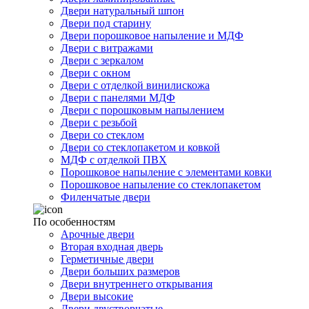
Двери натуральный шпон
Двери под старину
Двери порошковое напыление и МДФ
Двери с витражами
Двери с зеркалом
Двери с окном
Двери с отделкой винилискожа
Двери с панелями МДФ
Двери с порошковым напылением
Двери с резьбой
Двери со стеклом
Двери со стеклопакетом и ковкой
МДФ с отделкой ПВХ
Порошковое напыление с элементами ковки
Порошковое напыление со стеклопакетом
Филенчатые двери
По особенностям
Арочные двери
Вторая входная дверь
Герметичные двери
Двери больших размеров
Двери внутреннего открывания
Двери высокие
Двери двустворчатые