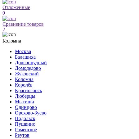
Отложенные
0
Сравнение товаров
2
Коломна
Москва
Балашиха
Долгопрудный
Домодедово
Жуковский
Коломна
Королёв
Красногорск
Люберцы
Мытищи
Одинцово
Орехово-Зуево
Подольск
Пушкино
Раменское
Реутов