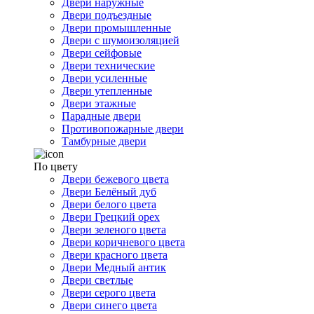
Двери наружные
Двери подъездные
Двери промышленные
Двери с шумоизоляцией
Двери сейфовые
Двери технические
Двери усиленные
Двери утепленные
Двери этажные
Парадные двери
Противопожарные двери
Тамбурные двери
По цвету
Двери бежевого цвета
Двери Белёный дуб
Двери белого цвета
Двери Грецкий орех
Двери зеленого цвета
Двери коричневого цвета
Двери красного цвета
Двери Медный антик
Двери светлые
Двери серого цвета
Двери синего цвета