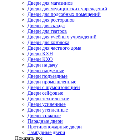
Двери для магазинов
Двери для медицинских учреждений
Двери для подсобных помещений
Двери для ресторанов
Двери для склада
Двери для театров
Двери для учебных учреждений
Двери для хозблока
Двери для частного дома
Двери КХН
Двери КХО
Двери на дачу
Двери наружные
Двери подъездные
Двери промышленные
Двери с шумоизоляцией
Двери сейфовые
Двери технические
Двери усиленные
Двери утепленные
Двери этажные
Парадные двери
Противопожарные двери
Тамбурные двери
Показать все