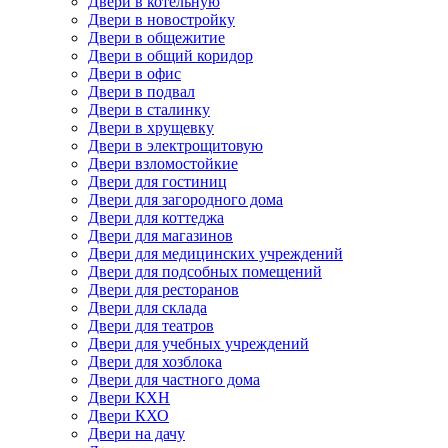
Двери в котельную
Двери в новостройку
Двери в общежитие
Двери в общий коридор
Двери в офис
Двери в подвал
Двери в сталинку
Двери в хрущевку
Двери в электрощитовую
Двери взломостойкие
Двери для гостиниц
Двери для загородного дома
Двери для коттеджа
Двери для магазинов
Двери для медицинских учреждений
Двери для подсобных помещений
Двери для ресторанов
Двери для склада
Двери для театров
Двери для учебных учреждений
Двери для хозблока
Двери для частного дома
Двери КХН
Двери КХО
Двери на дачу