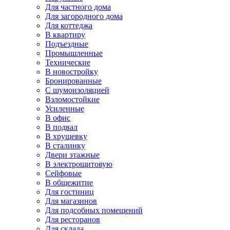
Для частного дома
Для загородного дома
Для коттеджа
В квартиру
Подъездные
Промышленные
Технические
В новостройку
Бронированные
С шумоизоляцией
Взломостойкие
Усиленные
В офис
В подвал
В хрущевку
В сталинку
Двери этажные
В электрощитовую
Сейфовые
В общежитие
Для гостиниц
Для магазинов
Для подсобных помещений
Для ресторанов
Для склада