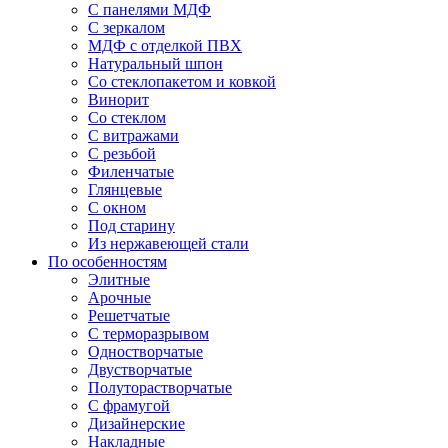
С панелями МДФ
С зеркалом
МДФ с отделкой ПВХ
Натуральный шпон
Со стеклопакетом и ковкой
Винорит
Со стеклом
С витражами
С резьбой
Филенчатые
Глянцевые
С окном
Под старину
Из нержавеющей стали
По особенностям
Элитные
Арочные
Решетчатые
С терморазрывом
Одностворчатые
Двустворчатые
Полуторастворчатые
С фрамугой
Дизайнерские
Накладные