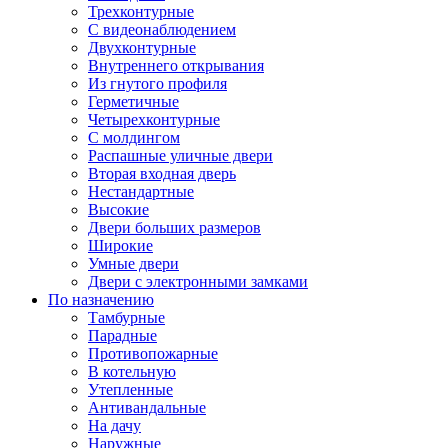
Трехконтурные
С видеонаблюдением
Двухконтурные
Внутреннего открывания
Из гнутого профиля
Герметичные
Четырехконтурные
С молдингом
Распашные уличные двери
Вторая входная дверь
Нестандартные
Высокие
Двери больших размеров
Широкие
Умные двери
Двери с электронными замками
По назначению
Тамбурные
Парадные
Противопожарные
В котельную
Утепленные
Антивандальные
На дачу
Наружные