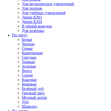
Для медицинских учреждений
Для театров
Для учебных учреждений
Двери КХО
Двери КХН
В общий коридор
Для хозблока
По цвету
Белые
Черные
Серые
Коричневые
Светлые
Темные
Зеленые
Венге
Синие
Красные
Бежевые
Белёный дуб
Грецкий орех
Медный антик
Дуб
Шоколад
По стилю