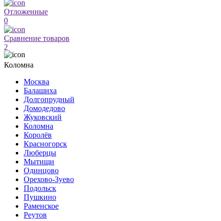
Отложенные
0
Сравнение товаров
2
Коломна
Москва
Балашиха
Долгопрудный
Домодедово
Жуковский
Коломна
Королёв
Красногорск
Люберцы
Мытищи
Одинцово
Орехово-Зуево
Подольск
Пушкино
Раменское
Реутов