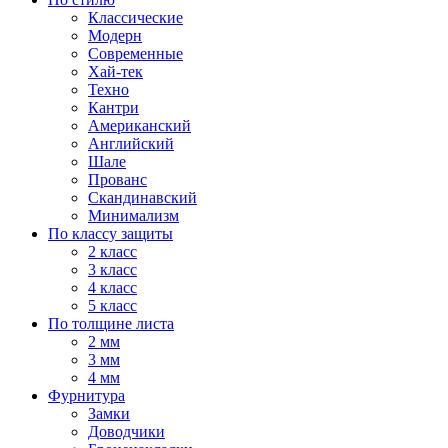
Классические
Модерн
Современные
Хай-тек
Техно
Кантри
Американский
Английский
Шале
Прованс
Скандинавский
Минимализм
По классу защиты
2 класс
3 класс
4 класс
5 класс
По толщине листа
2 мм
3 мм
4 мм
Фурнитура
Замки
Доводчики