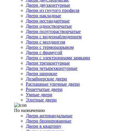
Двери двухконтурные
Двери из гнутого профиля
Двери накладные
Двери нестандартные
Двери одностворчатые
Двери полуторастворчатые
Двери с видеонаблюдением
Двери с молдингом
Двери с терморазрывом
Двери с фрамугой
Двери с электронными замками
Двери трехконтурные
Двери четырехконтурные
Двери широкие
Дизайнерские двери
Распашные уличные двери
Решетчатые двери
Умные двери
Элитные двери
По назначению
Двери антивандальные
Двери бронированные
Двери в квартиру