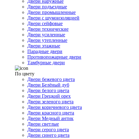
Двери наружные
Двери подъездные
Двери промышленные
Двери с шумоизоляцией
Двери сейфовые
Двери технические
Двери усиленные
Двери утепленные
Двери этажные
Парадные двери
Противопожарные двери
Тамбурные двери
По цвету
Двери бежевого цвета
Двери Белёный дуб
Двери белого цвета
Двери Грецкий орех
Двери зеленого цвета
Двери коричневого цвета
Двери красного цвета
Двери Медный антик
Двери светлые
Двери серого цвета
Двери синего цвета