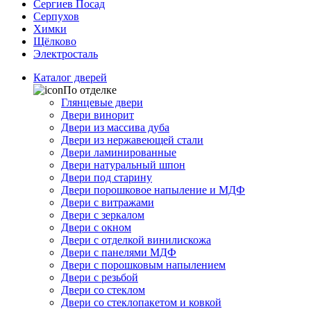
Сергиев Посад
Серпухов
Химки
Щёлково
Электросталь
Каталог дверей
По отделке
Глянцевые двери
Двери винорит
Двери из массива дуба
Двери из нержавеющей стали
Двери ламинированные
Двери натуральный шпон
Двери под старину
Двери порошковое напыление и МДФ
Двери с витражами
Двери с зеркалом
Двери с окном
Двери с отделкой винилискожа
Двери с панелями МДФ
Двери с порошковым напылением
Двери с резьбой
Двери со стеклом
Двери со стеклопакетом и ковкой