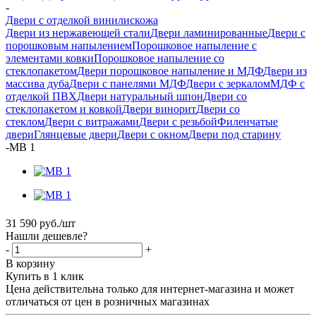
-
Двери с отделкой винилискожа
Двери из нержавеющей стали
Двери ламинированные
Двери с
порошковым напылением
Порошковое напыление с
элементами ковки
Порошковое напыление со
стеклопакетом
Двери порошковое напыление и МДФ
Двери из
массива дуба
Двери с панелями МДФ
Двери с зеркалом
МДФ с
отделкой ПВХ
Двери натуральный шпон
Двери со
стеклопакетом и ковкой
Двери винорит
Двери со
стеклом
Двери с витражами
Двери с резьбой
Филенчатые
двери
Глянцевые двери
Двери с окном
Двери под старину
-
МВ 1
31 590
руб.
/шт
Нашли дешевле?
-
+
В корзину
Купить в 1 клик
Цена действительна только для интернет-магазина и может
отличаться от цен в розничных магазинах