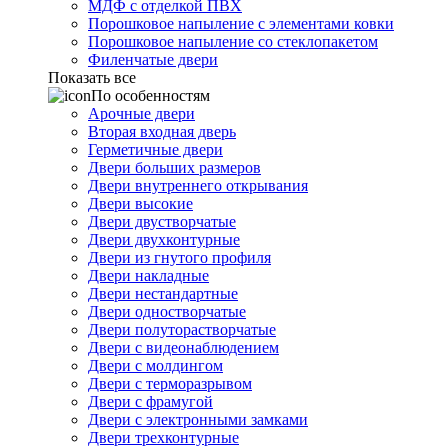
МДФ с отделкой ПВХ
Порошковое напыление с элементами ковки
Порошковое напыление со стеклопакетом
Филенчатые двери
Показать все
По особенностям
Арочные двери
Вторая входная дверь
Герметичные двери
Двери больших размеров
Двери внутреннего открывания
Двери высокие
Двери двустворчатые
Двери двухконтурные
Двери из гнутого профиля
Двери накладные
Двери нестандартные
Двери одностворчатые
Двери полуторастворчатые
Двери с видеонаблюдением
Двери с молдингом
Двери с терморазрывом
Двери с фрамугой
Двери с электронными замками
Двери трехконтурные