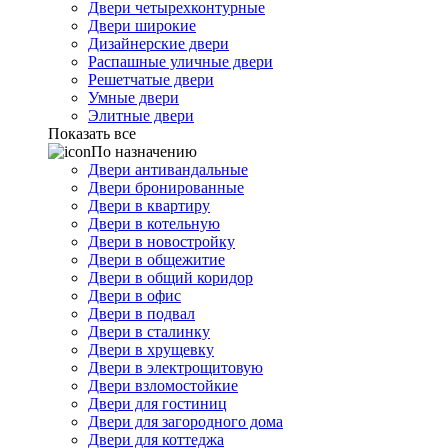
Двери четырехконтурные
Двери широкие
Дизайнерские двери
Распашные уличные двери
Решетчатые двери
Умные двери
Элитные двери
Показать все
По назначению
Двери антивандальные
Двери бронированные
Двери в квартиру
Двери в котельную
Двери в новостройку
Двери в общежитие
Двери в общий коридор
Двери в офис
Двери в подвал
Двери в сталинку
Двери в хрущевку
Двери в электрощитовую
Двери взломостойкие
Двери для гостиниц
Двери для загородного дома
Двери для коттеджа