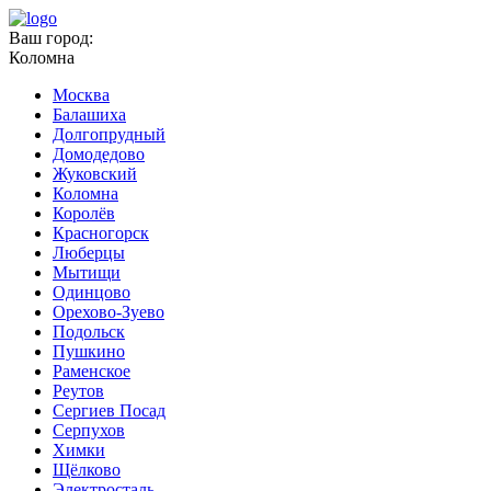
Ваш город:
Коломна
Москва
Балашиха
Долгопрудный
Домодедово
Жуковский
Коломна
Королёв
Красногорск
Люберцы
Мытищи
Одинцово
Орехово-Зуево
Подольск
Пушкино
Раменское
Реутов
Сергиев Посад
Серпухов
Химки
Щёлково
Электросталь