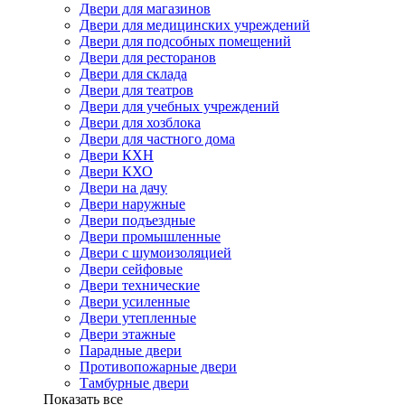
Двери для магазинов
Двери для медицинских учреждений
Двери для подсобных помещений
Двери для ресторанов
Двери для склада
Двери для театров
Двери для учебных учреждений
Двери для хозблока
Двери для частного дома
Двери КХН
Двери КХО
Двери на дачу
Двери наружные
Двери подъездные
Двери промышленные
Двери с шумоизоляцией
Двери сейфовые
Двери технические
Двери усиленные
Двери утепленные
Двери этажные
Парадные двери
Противопожарные двери
Тамбурные двери
Показать все