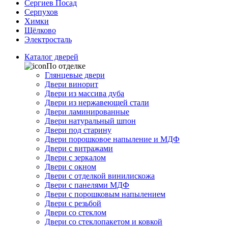
Сергиев Посад
Серпухов
Химки
Щёлково
Электросталь
Каталог дверей
По отделке
Глянцевые двери
Двери винорит
Двери из массива дуба
Двери из нержавеющей стали
Двери ламинированные
Двери натуральный шпон
Двери под старину
Двери порошковое напыление и МДФ
Двери с витражами
Двери с зеркалом
Двери с окном
Двери с отделкой винилискожа
Двери с панелями МДФ
Двери с порошковым напылением
Двери с резьбой
Двери со стеклом
Двери со стеклопакетом и ковкой