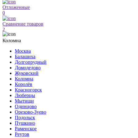
Отложенные
0
Сравнение товаров
2
Коломна
Москва
Балашиха
Долгопрудный
Домодедово
Жуковский
Коломна
Королёв
Красногорск
Люберцы
Мытищи
Одинцово
Орехово-Зуево
Подольск
Пушкино
Раменское
Реутов