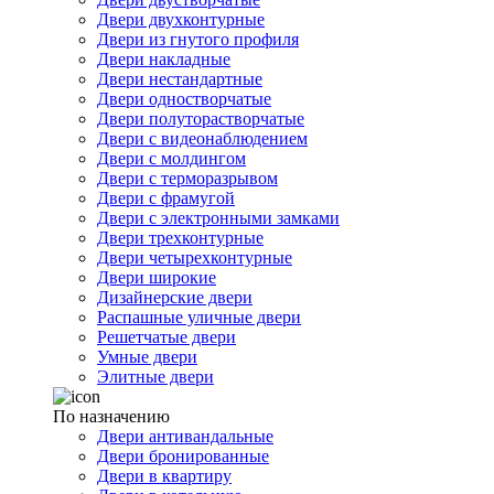
Двери двухконтурные
Двери из гнутого профиля
Двери накладные
Двери нестандартные
Двери одностворчатые
Двери полуторастворчатые
Двери с видеонаблюдением
Двери с молдингом
Двери с терморазрывом
Двери с фрамугой
Двери с электронными замками
Двери трехконтурные
Двери четырехконтурные
Двери широкие
Дизайнерские двери
Распашные уличные двери
Решетчатые двери
Умные двери
Элитные двери
По назначению
Двери антивандальные
Двери бронированные
Двери в квартиру