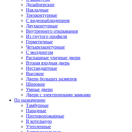
Дизайнерские
Накладные
Трехконтурные
С видеонаблюдением
Двухконтурные
Внутреннего открывания
Из гнутого профиля
Герметичные
Четырехконтурные
С молдингом
Распашные уличные двери
Вторая входная дверь
Нестандартные
Высокие
Двери больших размеров
Широкие
Умные двери
Двери с электронными замками
По назначению
Тамбурные
Парадные
Противопожарные
В котельную
Утепленные
Антивандальные