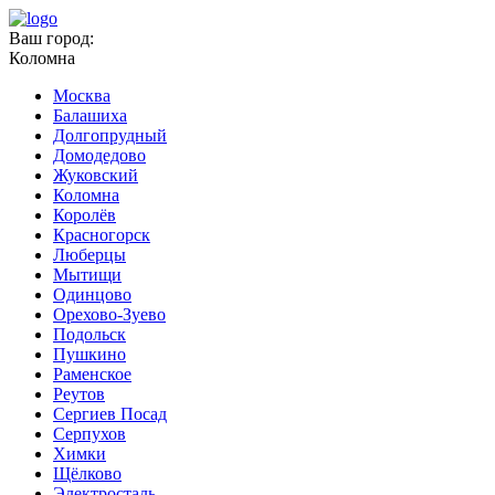
Ваш город:
Коломна
Москва
Балашиха
Долгопрудный
Домодедово
Жуковский
Коломна
Королёв
Красногорск
Люберцы
Мытищи
Одинцово
Орехово-Зуево
Подольск
Пушкино
Раменское
Реутов
Сергиев Посад
Серпухов
Химки
Щёлково
Электросталь