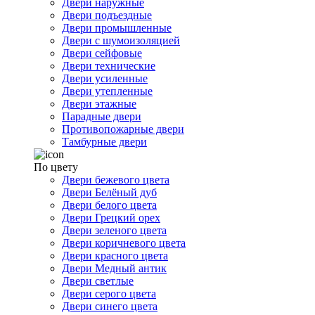
Двери наружные
Двери подъездные
Двери промышленные
Двери с шумоизоляцией
Двери сейфовые
Двери технические
Двери усиленные
Двери утепленные
Двери этажные
Парадные двери
Противопожарные двери
Тамбурные двери
По цвету
Двери бежевого цвета
Двери Белёный дуб
Двери белого цвета
Двери Грецкий орех
Двери зеленого цвета
Двери коричневого цвета
Двери красного цвета
Двери Медный антик
Двери светлые
Двери серого цвета
Двери синего цвета