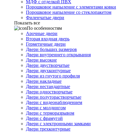
МДФ с отделкой ПВХ
Порошковое напыление с элементами ковки
Порошковое напыление со стеклопакетом
Филенчатые двери
Показать все
По особенностям
Арочные двери
Вторая входная дверь
Герметичные двери
Двери больших размеров
Двери внутреннего открывания
Двери высокие
Двери двустворчатые
Двери двухконтурные
Двери из гнутого профиля
Двери накладные
Двери нестандартные
Двери одностворчатые
Двери полуторастворчатые
Двери с видеонаблюдением
Двери с молдингом
Двери с терморазрывом
Двери с фрамугой
Двери с электронными замками
Двери трехконтурные