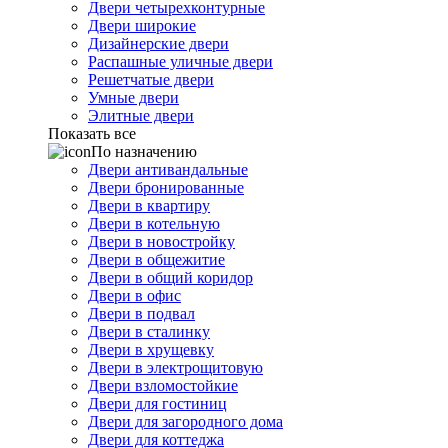
Двери четырехконтурные
Двери широкие
Дизайнерские двери
Распашные уличные двери
Решетчатые двери
Умные двери
Элитные двери
Показать все
По назначению
Двери антивандальные
Двери бронированные
Двери в квартиру
Двери в котельную
Двери в новостройку
Двери в общежитие
Двери в общий коридор
Двери в офис
Двери в подвал
Двери в сталинку
Двери в хрущевку
Двери в электрощитовую
Двери взломостойкие
Двери для гостиниц
Двери для загородного дома
Двери для коттеджа