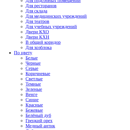
Для подсобных помещений
Для ресторанов
Для склада
Для медицинских учреждений
Для театров
Для учебных учреждений
Двери КХО
Двери КХН
В общий коридор
Для хозблока
По цвету
Белые
Черные
Серые
Коричневые
Светлые
Темные
Зеленые
Венге
Синие
Красные
Бежевые
Белёный дуб
Грецкий орех
Медный антик