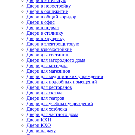
Двери в котельную
Двери в новостройку
Двери в общежитие
Двери в общий коридор
Двери в офис
Двери в подвал
Двери в сталинку
Двери в хрущевку
Двери в электрощитовую
Двери взломостойкие
Двери для гостиниц
Двери для загородного дома
Двери для коттеджа
Двери для магазинов
Двери для медицинских учреждений
Двери для подсобных помещений
Двери для ресторанов
Двери для склада
Двери для театров
Двери для учебных учреждений
Двери для хозблока
Двери для частного дома
Двери КХН
Двери КХО
Двери на дачу