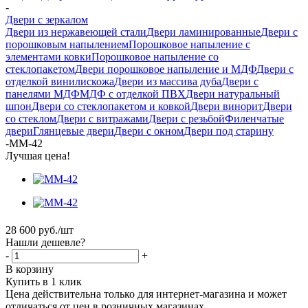
-
Двери с зеркалом
Двери из нержавеющей стали
Двери ламинированные
Двери с
порошковым напылением
Порошковое напыление с
элементами ковки
Порошковое напыление со
стеклопакетом
Двери порошковое напыление и МДФ
Двери с
отделкой винилискожа
Двери из массива дуба
Двери с
панелями МДФ
МДФ с отделкой ПВХ
Двери натуральный
шпон
Двери со стеклопакетом и ковкой
Двери винорит
Двери
со стеклом
Двери с витражами
Двери с резьбой
Филенчатые
двери
Глянцевые двери
Двери с окном
Двери под старину
-
ММ-42
Лучшая цена!
28 600
руб.
/шт
Нашли дешевле?
-
+
В корзину
Купить в 1 клик
Цена действительна только для интернет-магазина и может
отличаться от цен в розничных магазинах