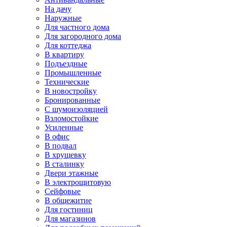
На дачу
Наружные
Для частного дома
Для загородного дома
Для коттеджа
В квартиру
Подъездные
Промышленные
Технические
В новостройку
Бронированные
С шумоизоляцией
Взломостойкие
Усиленные
В офис
В подвал
В хрущевку
В сталинку
Двери этажные
В электрощитовую
Сейфовые
В общежитие
Для гостиниц
Для магазинов