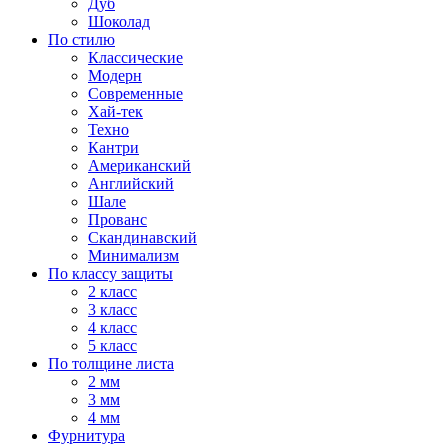
Дуб
Шоколад
По стилю
Классические
Модерн
Современные
Хай-тек
Техно
Кантри
Американский
Английский
Шале
Прованс
Скандинавский
Минимализм
По классу защиты
2 класс
3 класс
4 класс
5 класс
По толщине листа
2 мм
3 мм
4 мм
Фурнитура