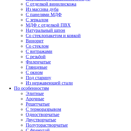
С отделкой винилискожа
Из массива дуба
С панелями МДФ
С зеркалом
МДФ с отделкой ПВХ
Натуральный шпон
Со стеклопакетом и ковкой
Винорит
Со стеклом
С витражами
С резьбой
Филенчатые
Глянцевые
С окном
Под старину
Из нержавеющей стали
По особенностям
Элитные
Арочные
Решетчатые
С терморазрывом
Одностворчатые
Двустворчатые
Полуторастворчатые
С фрамугой