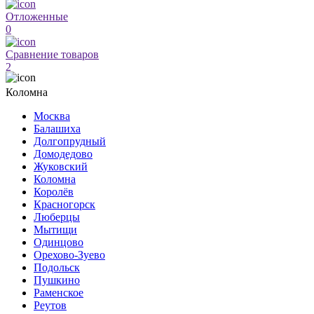
Отложенные
0
Сравнение товаров
2
Коломна
Москва
Балашиха
Долгопрудный
Домодедово
Жуковский
Коломна
Королёв
Красногорск
Люберцы
Мытищи
Одинцово
Орехово-Зуево
Подольск
Пушкино
Раменское
Реутов