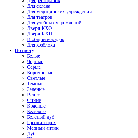
Для ресторанов
Для склада
Для медицинских учреждений
Для театров
Для учебных учреждений
Двери КХО
Двери КХН
В общий коридор
Для хозблока
По цвету
Белые
Черные
Серые
Коричневые
Светлые
Темные
Зеленые
Венге
Синие
Красные
Бежевые
Белёный дуб
Грецкий орех
Медный антик
Дуб