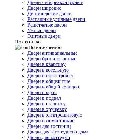
Двери четырехконтурные
Двери широкие
Дизайнерские двери
Распашные уличные двери
Решетчатые двери
Умные двери
Элитные двери
Показать все
По назначению
Двери антивандальные
Двери бронированные
Двери в квартиру
Двери в котельную
Двери в новостройку
Двери в общежитие
Двери в общий коридор
Двери в офис
Двери в подвал
Двери в сталинку
Двери в хрущевку
Двери в электрощитовую
Двери взломостойкие
Двери для гостиниц
Двери для загородного дома
Двери для коттеджа