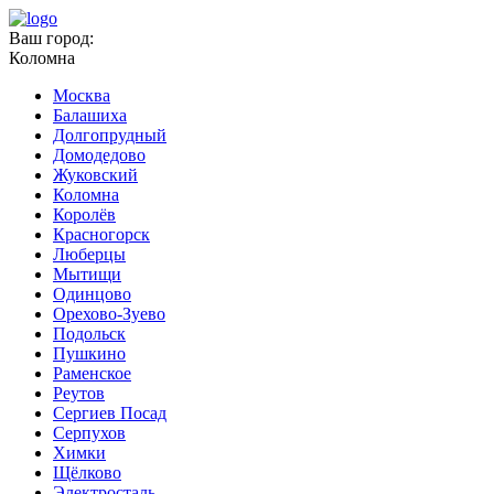
Ваш город:
Коломна
Москва
Балашиха
Долгопрудный
Домодедово
Жуковский
Коломна
Королёв
Красногорск
Люберцы
Мытищи
Одинцово
Орехово-Зуево
Подольск
Пушкино
Раменское
Реутов
Сергиев Посад
Серпухов
Химки
Щёлково
Электросталь