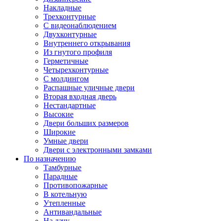
Накладные
Трехконтурные
С видеонаблюдением
Двухконтурные
Внутреннего открывания
Из гнутого профиля
Герметичные
Четырехконтурные
С молдингом
Распашные уличные двери
Вторая входная дверь
Нестандартные
Высокие
Двери больших размеров
Широкие
Умные двери
Двери с электронными замками
По назначению
Тамбурные
Парадные
Противопожарные
В котельную
Утепленные
Антивандальные
На дачу