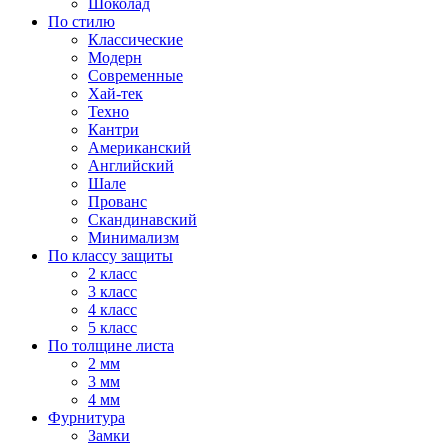
Шоколад
По стилю
Классические
Модерн
Современные
Хай-тек
Техно
Кантри
Американский
Английский
Шале
Прованс
Скандинавский
Минимализм
По классу защиты
2 класс
3 класс
4 класс
5 класс
По толщине листа
2 мм
3 мм
4 мм
Фурнитура
Замки