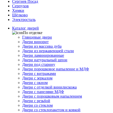
Сергиев Посад
Серпухов
Химки
Щёлково
Электросталь
Каталог дверей
По отделке
Глянцевые двери
Двери винорит
Двери из массива дуба
Двери из нержавеющей стали
Двери ламинированные
Двери натуральный шпон
Двери под старину
Двери порошковое напыление и МДФ
Двери с витражами
Двери с зеркалом
Двери с окном
Двери с отделкой винилискожа
Двери с панелями МДФ
Двери с порошковым напылением
Двери с резьбой
Двери со стеклом
Двери со стеклопакетом и ковкой