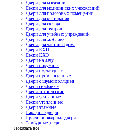
Двери для магазинов
Двери для медицинских учреждений
Двери для подсобных помещений
Двери для ресторанов
Двери для склада
Двери для театров
Двери для учебных учреждений
Двери для хозблока
Двери для частного дома
Двери КХН
Двери КХО
Двери на дачу
Двери наружные
Двери подъездные
Двери промышленные
Двери с шумоизоляцией
Двери сейфовые
Двери технические
Двери усиленные
Двери утепленные
Двери этажные
Парадные двери
Противопожарные двери
Тамбурные двери
Показать все