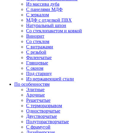
Из массива дуба
С панелями МДФ
С зеркалом
МДФ с отделкой ПВХ
Натуральный шпон
Со стеклопакетом и ковкой
Винорит
Со стеклом
С витражами
С резьбой
Филенчатые
Глянцевые
С окном
Под старину
Из нержавеющей стали
По особенностям
Элитные
Арочные
Решетчатые
С терморазрывом
Одностворчатые
Двустворчатые
Полуторастворчатые
С фрамугой
Дизайнерские