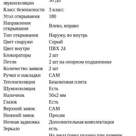
30 Дб
звукоизоляции
Класс безопасности
3 класс
Угол открывания
180
Направление
Влево, вправо
открывания
Тип открывания
Наружу, во внутрь
Цвет снаружи
Серый
Цвет внутри
ПВХ 24
Блокираторы
2 шт
Петли
2 шт на опорном подшипнике
Количество замков
2 шт
Ручки и накладки
САМ
Теплоизоляция
Базальтовая плита
Шумоизоляция
Есть
Наличник
50х2 мм
Глазок
Есть
Верхний замок
САМ
Нижний замок
Просам
Ночная задвижка
Дополнительная комплектация
Зеркало
есть
На заказ (цена указана при размере