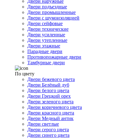
Двери наружные
Двери подъездные
Двери промышленные
Двери с шумоизоляцией
Двери сейфовые
Двери технические
Двери усиленные
Двери утепленные
Двери этажные
Парадные двери
Противопожарные двери
Тамбурные двери
По цвету
Двери бежевого цвета
Двери Белёный дуб
Двери белого цвета
Двери Грецкий орех
Двери зеленого цвета
Двери коричневого цвета
Двери красного цвета
Двери Медный антик
Двери светлые
Двери серого цвета
Двери синего цвета