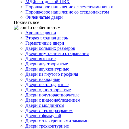
МДФ с отделкой ПВХ
Порошковое напыление с элементами ковки
Порошковое напыление со стеклопакетом
Филенчатые двери
Показать все
По особенностям
Арочные двери
Вторая входная дверь
Герметичные двери
Двери больших размеров
Двери внутреннего открывания
Двери высокие
Двери двустворчатые
Двери двухконтурные
Двери из гнутого профиля
Двери накладные
Двери нестандартные
Двери одностворчатые
Двери полуторастворчатые
Двери с видеонаблюдением
Двери с молдингом
Двери с терморазрывом
Двери с фрамугой
Двери с электронными замками
Двери трехконтурные