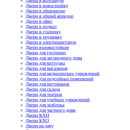
Двери в котельную
Двери в новостройку
Двери в общежитие
Двери в общий коридор
Двери в офис
Двери в подвал
Двери в сталинку
Двери в хрущевку
Двери в электрощитовую
Двери взломостойкие
Двери для гостиниц
Двери для загородного дома
Двери для коттеджа
Двери для магазинов
Двери для медицинских учреждений
Двери для подсобных помещений
Двери для ресторанов
Двери для склада
Двери для театров
Двери для учебных учреждений
Двери для хозблока
Двери для частного дома
Двери КХН
Двери КХО
Двери на дачу