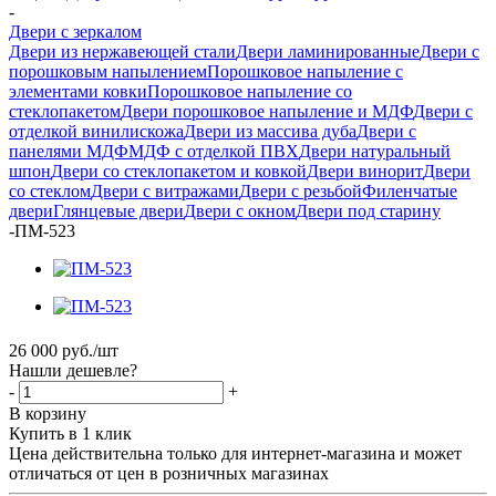
-
Двери с зеркалом
Двери из нержавеющей стали
Двери ламинированные
Двери с
порошковым напылением
Порошковое напыление с
элементами ковки
Порошковое напыление со
стеклопакетом
Двери порошковое напыление и МДФ
Двери с
отделкой винилискожа
Двери из массива дуба
Двери с
панелями МДФ
МДФ с отделкой ПВХ
Двери натуральный
шпон
Двери со стеклопакетом и ковкой
Двери винорит
Двери
со стеклом
Двери с витражами
Двери с резьбой
Филенчатые
двери
Глянцевые двери
Двери с окном
Двери под старину
-
ПМ-523
26 000
руб.
/шт
Нашли дешевле?
-
+
В корзину
Купить в 1 клик
Цена действительна только для интернет-магазина и может
отличаться от цен в розничных магазинах