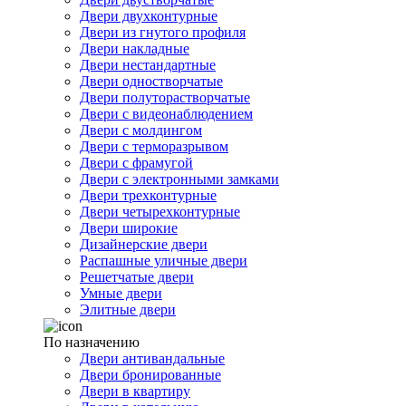
Двери двухконтурные
Двери из гнутого профиля
Двери накладные
Двери нестандартные
Двери одностворчатые
Двери полуторастворчатые
Двери с видеонаблюдением
Двери с молдингом
Двери с терморазрывом
Двери с фрамугой
Двери с электронными замками
Двери трехконтурные
Двери четырехконтурные
Двери широкие
Дизайнерские двери
Распашные уличные двери
Решетчатые двери
Умные двери
Элитные двери
По назначению
Двери антивандальные
Двери бронированные
Двери в квартиру