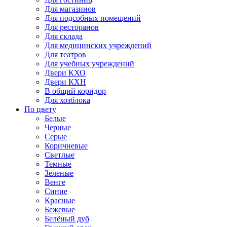
Для магазинов
Для подсобных помещений
Для ресторанов
Для склада
Для медицинских учреждений
Для театров
Для учебных учреждений
Двери КХО
Двери КХН
В общий коридор
Для хозблока
По цвету
Белые
Черные
Серые
Коричневые
Светлые
Темные
Зеленые
Венге
Синие
Красные
Бежевые
Белёный дуб