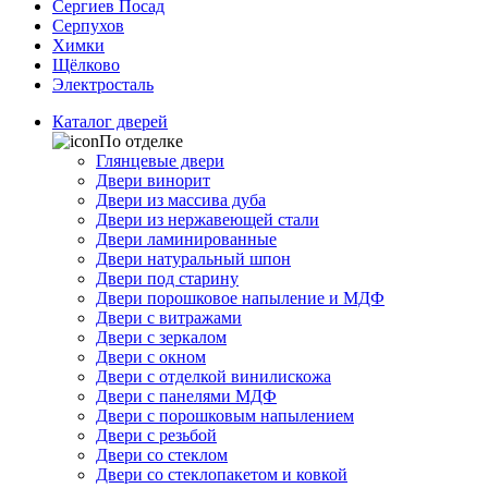
Сергиев Посад
Серпухов
Химки
Щёлково
Электросталь
Каталог дверей
По отделке
Глянцевые двери
Двери винорит
Двери из массива дуба
Двери из нержавеющей стали
Двери ламинированные
Двери натуральный шпон
Двери под старину
Двери порошковое напыление и МДФ
Двери с витражами
Двери с зеркалом
Двери с окном
Двери с отделкой винилискожа
Двери с панелями МДФ
Двери с порошковым напылением
Двери с резьбой
Двери со стеклом
Двери со стеклопакетом и ковкой