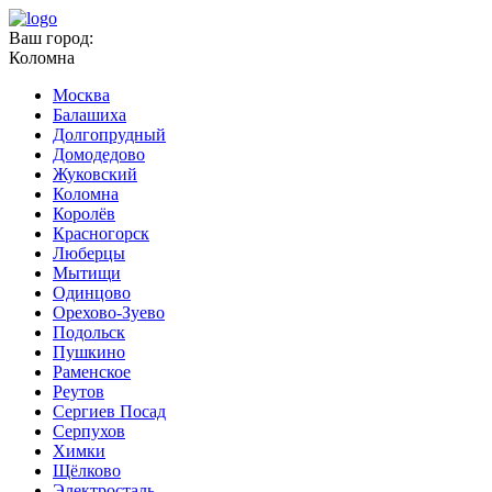
Ваш город:
Коломна
Москва
Балашиха
Долгопрудный
Домодедово
Жуковский
Коломна
Королёв
Красногорск
Люберцы
Мытищи
Одинцово
Орехово-Зуево
Подольск
Пушкино
Раменское
Реутов
Сергиев Посад
Серпухов
Химки
Щёлково
Электросталь