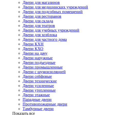
Двери для магазинов
Двери для медицинских учреждений
Двери для подсобных помещений
Двери для ресторанов
Двери для склада
Двери для театров
Двери для учебных учреждений
Двери для хозблока
Двери для частного дома
Двери КХН
Двери КХО
Двери на дачу
Двери наружные
Двери подъездные
Двери промышленные
Двери с шумоизоляцией
Двери сейфовые
Двери технические
Двери усиленные
Двери утепленные
Двери этажные
Парадные двери
Противопожарные двери
Тамбурные двери
Показать все