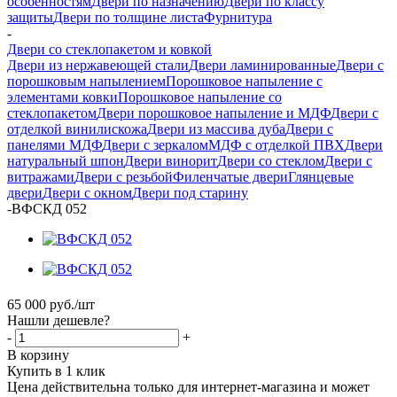
особенностям
Двери по назначению
Двери по классу
защиты
Двери по толщине листа
Фурнитура
-
Двери со стеклопакетом и ковкой
Двери из нержавеющей стали
Двери ламинированные
Двери с
порошковым напылением
Порошковое напыление с
элементами ковки
Порошковое напыление со
стеклопакетом
Двери порошковое напыление и МДФ
Двери с
отделкой винилискожа
Двери из массива дуба
Двери с
панелями МДФ
Двери с зеркалом
МДФ с отделкой ПВХ
Двери
натуральный шпон
Двери винорит
Двери со стеклом
Двери с
витражами
Двери с резьбой
Филенчатые двери
Глянцевые
двери
Двери с окном
Двери под старину
-
ВФСКД 052
65 000
руб.
/шт
Нашли дешевле?
-
+
В корзину
Купить в 1 клик
Цена действительна только для интернет-магазина и может