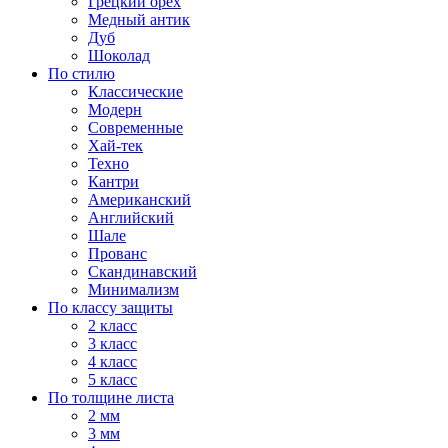
Грецкий орех
Медный антик
Дуб
Шоколад
По стилю
Классические
Модерн
Современные
Хай-тек
Техно
Кантри
Американский
Английский
Шале
Прованс
Скандинавский
Минимализм
По классу защиты
2 класс
3 класс
4 класс
5 класс
По толщине листа
2 мм
3 мм