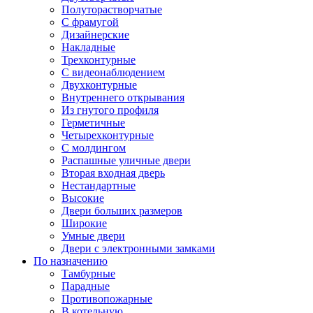
Полуторастворчатые
С фрамугой
Дизайнерские
Накладные
Трехконтурные
С видеонаблюдением
Двухконтурные
Внутреннего открывания
Из гнутого профиля
Герметичные
Четырехконтурные
С молдингом
Распашные уличные двери
Вторая входная дверь
Нестандартные
Высокие
Двери больших размеров
Широкие
Умные двери
Двери с электронными замками
По назначению
Тамбурные
Парадные
Противопожарные
В котельную