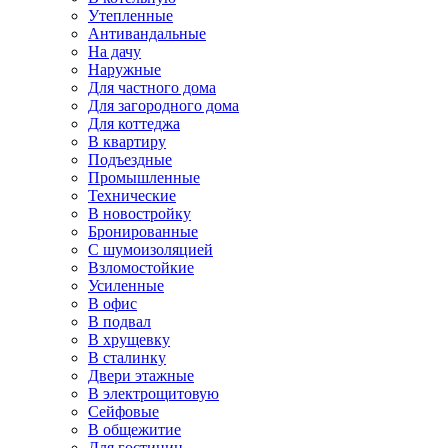
Утепленные
Антивандальные
На дачу
Наружные
Для частного дома
Для загородного дома
Для коттеджа
В квартиру
Подъездные
Промышленные
Технические
В новостройку
Бронированные
С шумоизоляцией
Взломостойкие
Усиленные
В офис
В подвал
В хрущевку
В сталинку
Двери этажные
В электрощитовую
Сейфовые
В общежитие
Для гостиниц