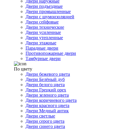
Двери наружные
Двери подъездные
Двери промышленные
Двери с шумоизоляцией
Двери сейфовые
Двери технические
Двери усиленные
Двери утепленные
Двери этажные
Парадные двери
Противопожарные двери
Тамбурные двери
По цвету
Двери бежевого цвета
Двери Белёный дуб
Двери белого цвета
Двери Грецкий орех
Двери зеленого цвета
Двери коричневого цвета
Двери красного цвета
Двери Медный антик
Двери светлые
Двери серого цвета
Двери синего цвета