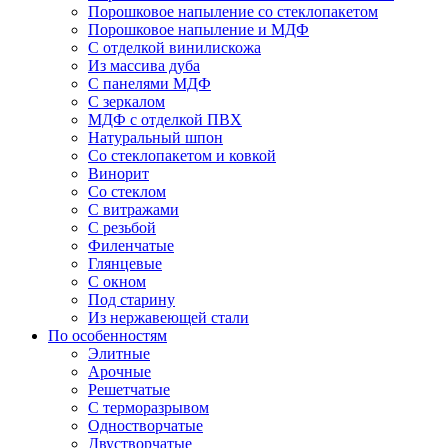
Порошковое напыление со стеклопакетом
Порошковое напыление и МДФ
С отделкой винилискожа
Из массива дуба
С панелями МДФ
С зеркалом
МДФ с отделкой ПВХ
Натуральный шпон
Со стеклопакетом и ковкой
Винорит
Со стеклом
С витражами
С резьбой
Филенчатые
Глянцевые
С окном
Под старину
Из нержавеющей стали
По особенностям
Элитные
Арочные
Решетчатые
С терморазрывом
Одностворчатые
Двустворчатые