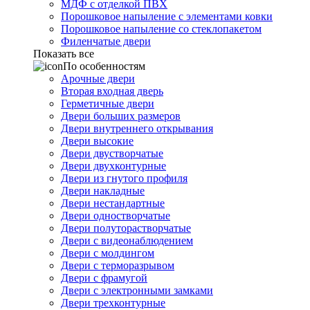
МДФ с отделкой ПВХ
Порошковое напыление с элементами ковки
Порошковое напыление со стеклопакетом
Филенчатые двери
Показать все
По особенностям
Арочные двери
Вторая входная дверь
Герметичные двери
Двери больших размеров
Двери внутреннего открывания
Двери высокие
Двери двустворчатые
Двери двухконтурные
Двери из гнутого профиля
Двери накладные
Двери нестандартные
Двери одностворчатые
Двери полуторастворчатые
Двери с видеонаблюдением
Двери с молдингом
Двери с терморазрывом
Двери с фрамугой
Двери с электронными замками
Двери трехконтурные