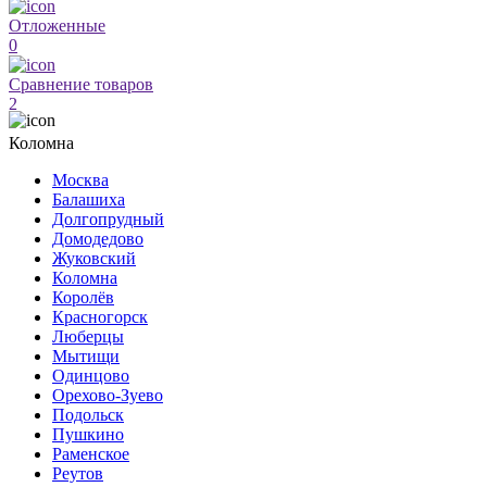
Отложенные
0
Сравнение товаров
2
Коломна
Москва
Балашиха
Долгопрудный
Домодедово
Жуковский
Коломна
Королёв
Красногорск
Люберцы
Мытищи
Одинцово
Орехово-Зуево
Подольск
Пушкино
Раменское
Реутов