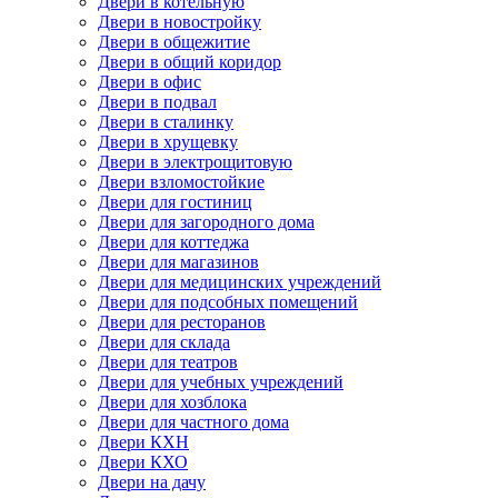
Двери в котельную
Двери в новостройку
Двери в общежитие
Двери в общий коридор
Двери в офис
Двери в подвал
Двери в сталинку
Двери в хрущевку
Двери в электрощитовую
Двери взломостойкие
Двери для гостиниц
Двери для загородного дома
Двери для коттеджа
Двери для магазинов
Двери для медицинских учреждений
Двери для подсобных помещений
Двери для ресторанов
Двери для склада
Двери для театров
Двери для учебных учреждений
Двери для хозблока
Двери для частного дома
Двери КХН
Двери КХО
Двери на дачу