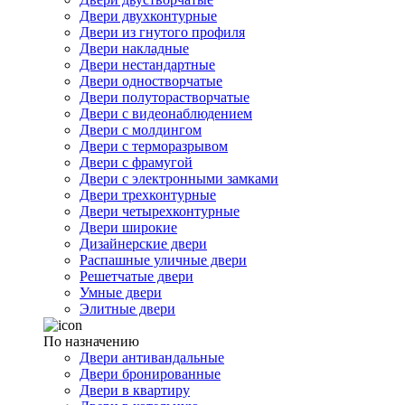
Двери двухконтурные
Двери из гнутого профиля
Двери накладные
Двери нестандартные
Двери одностворчатые
Двери полуторастворчатые
Двери с видеонаблюдением
Двери с молдингом
Двери с терморазрывом
Двери с фрамугой
Двери с электронными замками
Двери трехконтурные
Двери четырехконтурные
Двери широкие
Дизайнерские двери
Распашные уличные двери
Решетчатые двери
Умные двери
Элитные двери
По назначению
Двери антивандальные
Двери бронированные
Двери в квартиру