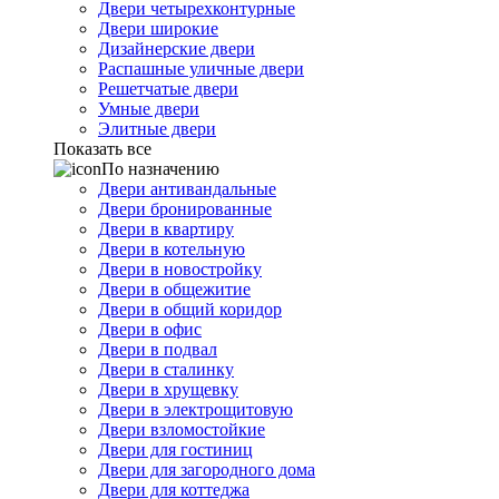
Двери четырехконтурные
Двери широкие
Дизайнерские двери
Распашные уличные двери
Решетчатые двери
Умные двери
Элитные двери
Показать все
По назначению
Двери антивандальные
Двери бронированные
Двери в квартиру
Двери в котельную
Двери в новостройку
Двери в общежитие
Двери в общий коридор
Двери в офис
Двери в подвал
Двери в сталинку
Двери в хрущевку
Двери в электрощитовую
Двери взломостойкие
Двери для гостиниц
Двери для загородного дома
Двери для коттеджа