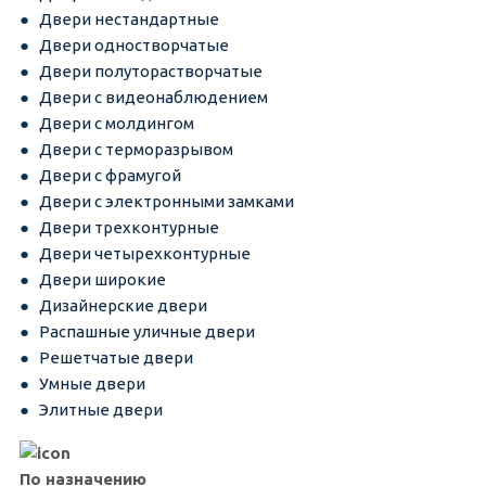
Двери нестандартные
Двери одностворчатые
Двери полуторастворчатые
Двери с видеонаблюдением
Двери с молдингом
Двери с терморазрывом
Двери с фрамугой
Двери с электронными замками
Двери трехконтурные
Двери четырехконтурные
Двери широкие
Дизайнерские двери
Распашные уличные двери
Решетчатые двери
Умные двери
Элитные двери
По назначению