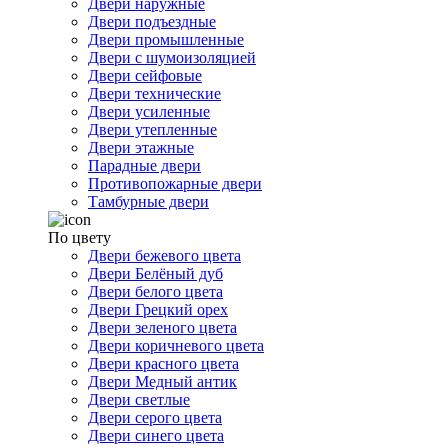
Двери наружные
Двери подъездные
Двери промышленные
Двери с шумоизоляцией
Двери сейфовые
Двери технические
Двери усиленные
Двери утепленные
Двери этажные
Парадные двери
Противопожарные двери
Тамбурные двери
По цвету
Двери бежевого цвета
Двери Белёный дуб
Двери белого цвета
Двери Грецкий орех
Двери зеленого цвета
Двери коричневого цвета
Двери красного цвета
Двери Медный антик
Двери светлые
Двери серого цвета
Двери синего цвета