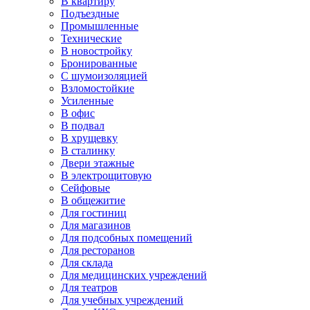
В квартиру
Подъездные
Промышленные
Технические
В новостройку
Бронированные
С шумоизоляцией
Взломостойкие
Усиленные
В офис
В подвал
В хрущевку
В сталинку
Двери этажные
В электрощитовую
Сейфовые
В общежитие
Для гостиниц
Для магазинов
Для подсобных помещений
Для ресторанов
Для склада
Для медицинских учреждений
Для театров
Для учебных учреждений