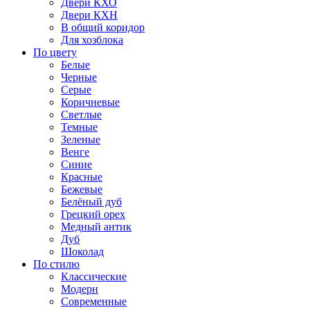
Двери КХО
Двери КХН
В общий коридор
Для хозблока
По цвету
Белые
Черные
Серые
Коричневые
Светлые
Темные
Зеленые
Венге
Синие
Красные
Бежевые
Белёный дуб
Грецкий орех
Медный антик
Дуб
Шоколад
По стилю
Классические
Модерн
Современные