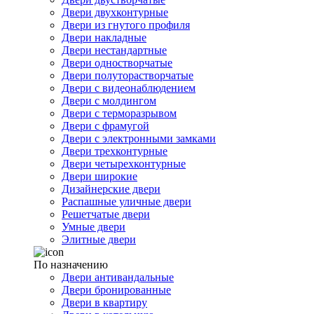
Двери двухконтурные
Двери из гнутого профиля
Двери накладные
Двери нестандартные
Двери одностворчатые
Двери полуторастворчатые
Двери с видеонаблюдением
Двери с молдингом
Двери с терморазрывом
Двери с фрамугой
Двери с электронными замками
Двери трехконтурные
Двери четырехконтурные
Двери широкие
Дизайнерские двери
Распашные уличные двери
Решетчатые двери
Умные двери
Элитные двери
По назначению
Двери антивандальные
Двери бронированные
Двери в квартиру