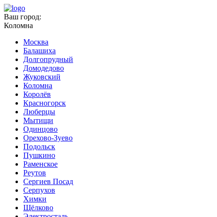
Ваш город:
Коломна
Москва
Балашиха
Долгопрудный
Домодедово
Жуковский
Коломна
Королёв
Красногорск
Люберцы
Мытищи
Одинцово
Орехово-Зуево
Подольск
Пушкино
Раменское
Реутов
Сергиев Посад
Серпухов
Химки
Щёлково
Электросталь