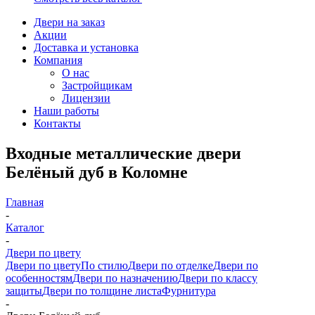
Двери на заказ
Акции
Доставка и установка
Компания
О нас
Застройщикам
Лицензии
Наши работы
Контакты
Входные металлические двери
Белёный дуб в Коломне
Главная
-
Каталог
-
Двери по цвету
Двери по цвету
По стилю
Двери по отделке
Двери по
особенностям
Двери по назначению
Двери по классу
защиты
Двери по толщине листа
Фурнитура
-