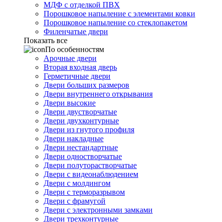
МДФ с отделкой ПВХ
Порошковое напыление с элементами ковки
Порошковое напыление со стеклопакетом
Филенчатые двери
Показать все
По особенностям
Арочные двери
Вторая входная дверь
Герметичные двери
Двери больших размеров
Двери внутреннего открывания
Двери высокие
Двери двустворчатые
Двери двухконтурные
Двери из гнутого профиля
Двери накладные
Двери нестандартные
Двери одностворчатые
Двери полуторастворчатые
Двери с видеонаблюдением
Двери с молдингом
Двери с терморазрывом
Двери с фрамугой
Двери с электронными замками
Двери трехконтурные