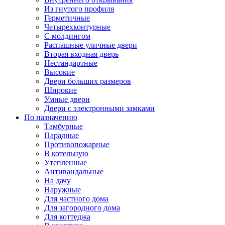
Из гнутого профиля
Герметичные
Четырехконтурные
С молдингом
Распашные уличные двери
Вторая входная дверь
Нестандартные
Высокие
Двери больших размеров
Широкие
Умные двери
Двери с электронными замками
По назначению
Тамбурные
Парадные
Противопожарные
В котельную
Утепленные
Антивандальные
На дачу
Наружные
Для частного дома
Для загородного дома
Для коттеджа