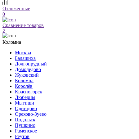
Отложенные
0
Сравнение товаров
2
Коломна
Москва
Балашиха
Долгопрудный
Домодедово
Жуковский
Коломна
Королёв
Красногорск
Люберцы
Мытищи
Одинцово
Орехово-Зуево
Подольск
Пушкино
Раменское
Реутов