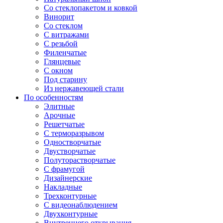
Со стеклопакетом и ковкой
Винорит
Со стеклом
С витражами
С резьбой
Филенчатые
Глянцевые
С окном
Под старину
Из нержавеющей стали
По особенностям
Элитные
Арочные
Решетчатые
С терморазрывом
Одностворчатые
Двустворчатые
Полуторастворчатые
С фрамугой
Дизайнерские
Накладные
Трехконтурные
С видеонаблюдением
Двухконтурные
Внутреннего открывания