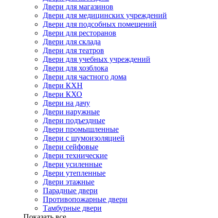
Двери для магазинов
Двери для медицинских учреждений
Двери для подсобных помещений
Двери для ресторанов
Двери для склада
Двери для театров
Двери для учебных учреждений
Двери для хозблока
Двери для частного дома
Двери КХН
Двери КХО
Двери на дачу
Двери наружные
Двери подъездные
Двери промышленные
Двери с шумоизоляцией
Двери сейфовые
Двери технические
Двери усиленные
Двери утепленные
Двери этажные
Парадные двери
Противопожарные двери
Тамбурные двери
Показать все