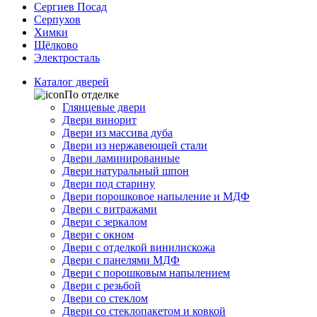
Сергиев Посад
Серпухов
Химки
Щёлково
Электросталь
Каталог дверей
По отделке
Глянцевые двери
Двери винорит
Двери из массива дуба
Двери из нержавеющей стали
Двери ламинированные
Двери натуральный шпон
Двери под старину
Двери порошковое напыление и МДФ
Двери с витражами
Двери с зеркалом
Двери с окном
Двери с отделкой винилискожа
Двери с панелями МДФ
Двери с порошковым напылением
Двери с резьбой
Двери со стеклом
Двери со стеклопакетом и ковкой