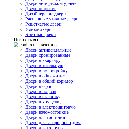
Двери четырехконтурные
Двери широкие
Дизайнерские двери
Распашные уличные двери
Решетчатые двери
Умные двери
Элитные двери
Показать все
По назначению
Двери антивандальные
Двери бронированные
Двери в квартиру
Двери в котельную
Двери в новостройку
Двери в общежитие
Двери в общий коридор
Двери в офис
Двери в подвал
Двери в сталинку
Двери в хрущевку
Двери в электрощитовую
Двери взломостойкие
Двери для гостиниц
Двери для загородного дома
Двери для коттеджа