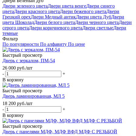
Двери Белёный дуб
Двери зеленого цвета
Двери цвета венге
Двери синего
цвета
Двери красного цвета
Двери бежевого цвета
Двери
Грецкий орех
Двери Медный антик
Двери цвета Дуб
Двери
цвета Шоколад
Двери белого цвета
Двери черного цвета
Двери
серого цвета
Двери коричневого цвета
Двери светлые
Двери
темные
Фильтр
По популярности
По алфавиту
По цене
Быстрый просмотр
Дверь с зеркалом, ПМ-54
26 000
руб.
/шт
-
+
В корзину
Быстрый просмотр
Дверь ламинированная, МЛ 5
18 200
руб.
/шт
-
+
В корзину
Быстрый просмотр
Дверь с панелями МДФ, МДФ ВФД МДФ С РЕЗЬБОЙ