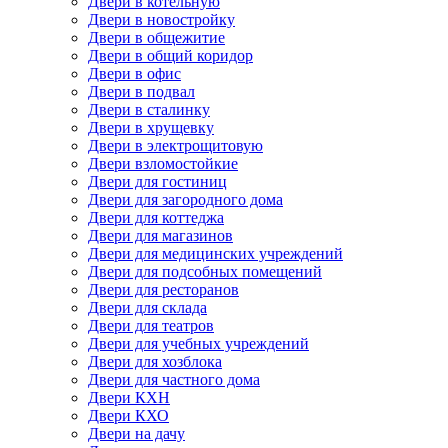
Двери в котельную
Двери в новостройку
Двери в общежитие
Двери в общий коридор
Двери в офис
Двери в подвал
Двери в сталинку
Двери в хрущевку
Двери в электрощитовую
Двери взломостойкие
Двери для гостиниц
Двери для загородного дома
Двери для коттеджа
Двери для магазинов
Двери для медицинских учреждений
Двери для подсобных помещений
Двери для ресторанов
Двери для склада
Двери для театров
Двери для учебных учреждений
Двери для хозблока
Двери для частного дома
Двери КХН
Двери КХО
Двери на дачу