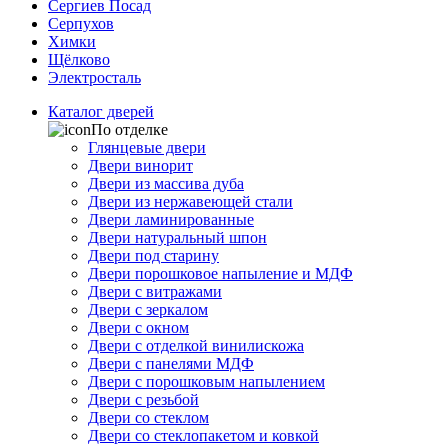
Сергиев Посад
Серпухов
Химки
Щёлково
Электросталь
Каталог дверей
По отделке
Глянцевые двери
Двери винорит
Двери из массива дуба
Двери из нержавеющей стали
Двери ламинированные
Двери натуральный шпон
Двери под старину
Двери порошковое напыление и МДФ
Двери с витражами
Двери с зеркалом
Двери с окном
Двери с отделкой винилискожа
Двери с панелями МДФ
Двери с порошковым напылением
Двери с резьбой
Двери со стеклом
Двери со стеклопакетом и ковкой