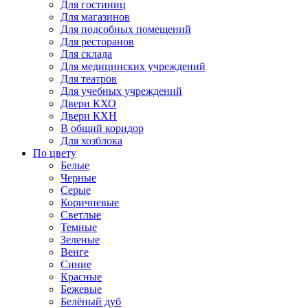
Для гостиниц
Для магазинов
Для подсобных помещений
Для ресторанов
Для склада
Для медицинских учреждений
Для театров
Для учебных учреждений
Двери КХО
Двери КХН
В общий коридор
Для хозблока
По цвету
Белые
Черные
Серые
Коричневые
Светлые
Темные
Зеленые
Венге
Синие
Красные
Бежевые
Белёный дуб