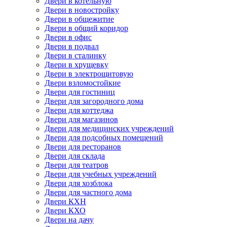
Двери в котельную
Двери в новостройку
Двери в общежитие
Двери в общий коридор
Двери в офис
Двери в подвал
Двери в сталинку
Двери в хрущевку
Двери в электрощитовую
Двери взломостойкие
Двери для гостиниц
Двери для загородного дома
Двери для коттеджа
Двери для магазинов
Двери для медицинских учреждений
Двери для подсобных помещений
Двери для ресторанов
Двери для склада
Двери для театров
Двери для учебных учреждений
Двери для хозблока
Двери для частного дома
Двери КХН
Двери КХО
Двери на дачу