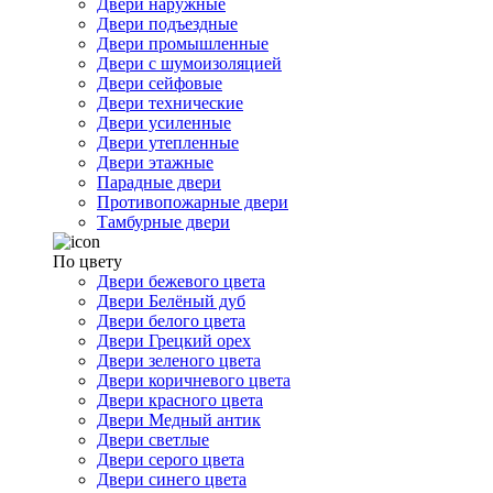
Двери наружные
Двери подъездные
Двери промышленные
Двери с шумоизоляцией
Двери сейфовые
Двери технические
Двери усиленные
Двери утепленные
Двери этажные
Парадные двери
Противопожарные двери
Тамбурные двери
По цвету
Двери бежевого цвета
Двери Белёный дуб
Двери белого цвета
Двери Грецкий орех
Двери зеленого цвета
Двери коричневого цвета
Двери красного цвета
Двери Медный антик
Двери светлые
Двери серого цвета
Двери синего цвета