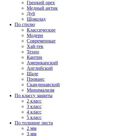
Грецкий орех
Медный антик
Дуб
Шоколад
По стилю
Классические
Модерн
Современные
Хай-тек
Техно
Кантри
Американский
Английский
Шале
Прованс
Скандинавский
Минимализм
По классу защиты
2 класс
3 класс
4 класс
5 класс
По толщине листа
2 мм
3 мм