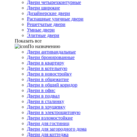
Двери четырехконтурные
Двери широкие
Дизайнерские двери
Распашные уличные двери
Решетчатые двери
Умные двери
Элитные двери
Показать все
По назначению
Двери антивандальные
Двери бронированные
Двери в квартиру
Двери в котельную
Двери в новостройку
Двери в общежитие
Двери в общий коридор
Двери в офис
Двери в подвал
Двери в сталинку
Двери в хрущевку
Двери в электрощитовую
Двери взломостойкие
Двери для гостиниц
Двери для загородного дома
Двери для коттеджа