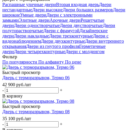
Распашные уличные двери
Вторая входная дверь
Двери
нестандартные
Двери высокие
Двери больших размеров
Двери
широкие
Умные двери
Двери с электронными
замками
Элитные двери
Арочные двери
Решетчатые
двери
Двери одностворчатые
Двери двустворчатые
Двери
полуторастворчатые
Двери с фрамугой
Дизайнерские
двери
Двери накладные
Двери трехконтурные
Двери с
видеонаблюдением
Двери двухконтурные
Двери внутреннего
открывания
Двери из гнутого профиля
Герметичные
двери
Двери четырехконтурные
Двери с молдингом
Фильтр
По популярности
По алфавиту
По цене
Быстрый просмотр
Дверь с терморазрывом, Термо 06
42 900
руб.
/шт
-
+
В корзину
Быстрый просмотр
Дверь с терморазрывом, Термо 08
35 100
руб.
/шт
-
+
В корзину