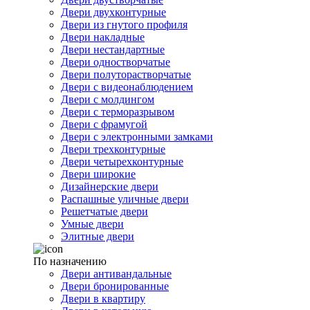
Двери двухконтурные
Двери из гнутого профиля
Двери накладные
Двери нестандартные
Двери одностворчатые
Двери полуторастворчатые
Двери с видеонаблюдением
Двери с молдингом
Двери с терморазрывом
Двери с фрамугой
Двери с электронными замками
Двери трехконтурные
Двери четырехконтурные
Двери широкие
Дизайнерские двери
Распашные уличные двери
Решетчатые двери
Умные двери
Элитные двери
По назначению
Двери антивандальные
Двери бронированные
Двери в квартиру