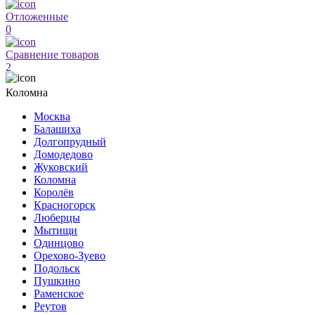
Отложенные
0
Сравнение товаров
2
Коломна
Москва
Балашиха
Долгопрудный
Домодедово
Жуковский
Коломна
Королёв
Красногорск
Люберцы
Мытищи
Одинцово
Орехово-Зуево
Подольск
Пушкино
Раменское
Реутов