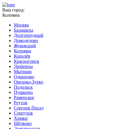
Ваш город:
Коломна
Москва
Балашиха
Долгопрудный
Домодедово
Жуковский
Коломна
Королёв
Красногорск
Люберцы
Мытищи
Одинцово
Орехово-Зуево
Подольск
Пушкино
Раменское
Реутов
Сергиев Посад
Серпухов
Химки
Щёлково
Электросталь