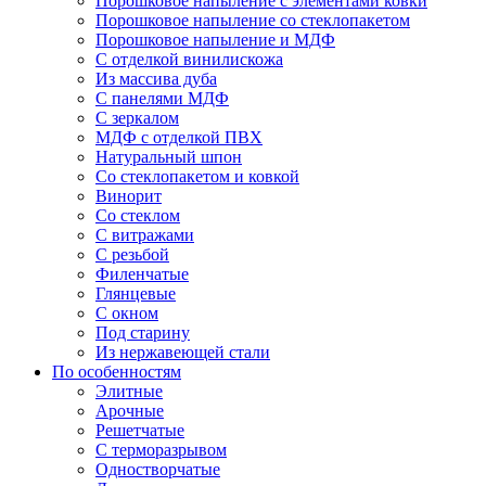
Порошковое напыление с элементами ковки
Порошковое напыление со стеклопакетом
Порошковое напыление и МДФ
С отделкой винилискожа
Из массива дуба
С панелями МДФ
С зеркалом
МДФ с отделкой ПВХ
Натуральный шпон
Со стеклопакетом и ковкой
Винорит
Со стеклом
С витражами
С резьбой
Филенчатые
Глянцевые
С окном
Под старину
Из нержавеющей стали
По особенностям
Элитные
Арочные
Решетчатые
С терморазрывом
Одностворчатые