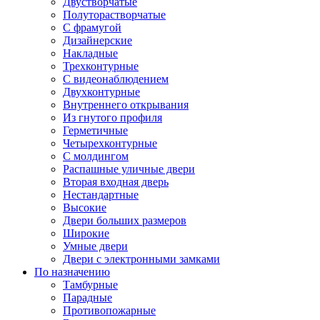
Двустворчатые
Полуторастворчатые
С фрамугой
Дизайнерские
Накладные
Трехконтурные
С видеонаблюдением
Двухконтурные
Внутреннего открывания
Из гнутого профиля
Герметичные
Четырехконтурные
С молдингом
Распашные уличные двери
Вторая входная дверь
Нестандартные
Высокие
Двери больших размеров
Широкие
Умные двери
Двери с электронными замками
По назначению
Тамбурные
Парадные
Противопожарные