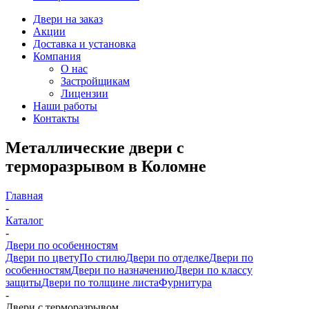
Двери на заказ
Акции
Доставка и установка
Компания
О нас
Застройщикам
Лицензии
Наши работы
Контакты
Металлические двери с
терморазрывом в Коломне
Главная
-
Каталог
-
Двери по особенностям
Двери по цвету
По стилю
Двери по отделке
Двери по
особенностям
Двери по назначению
Двери по классу
защиты
Двери по толщине листа
Фурнитура
-
Двери с терморазрывом