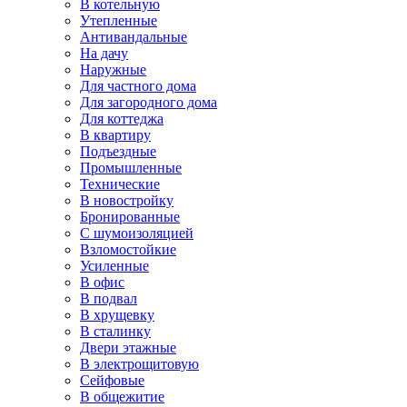
В котельную
Утепленные
Антивандальные
На дачу
Наружные
Для частного дома
Для загородного дома
Для коттеджа
В квартиру
Подъездные
Промышленные
Технические
В новостройку
Бронированные
С шумоизоляцией
Взломостойкие
Усиленные
В офис
В подвал
В хрущевку
В сталинку
Двери этажные
В электрощитовую
Сейфовые
В общежитие