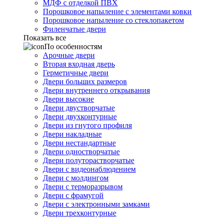
МДФ с отделкой ПВХ
Порошковое напыление с элементами ковки
Порошковое напыление со стеклопакетом
Филенчатые двери
Показать все
По особенностям
Арочные двери
Вторая входная дверь
Герметичные двери
Двери больших размеров
Двери внутреннего открывания
Двери высокие
Двери двустворчатые
Двери двухконтурные
Двери из гнутого профиля
Двери накладные
Двери нестандартные
Двери одностворчатые
Двери полуторастворчатые
Двери с видеонаблюдением
Двери с молдингом
Двери с терморазрывом
Двери с фрамугой
Двери с электронными замками
Двери трехконтурные