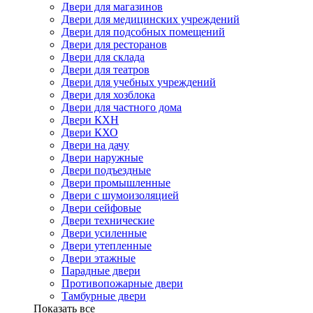
Двери для магазинов
Двери для медицинских учреждений
Двери для подсобных помещений
Двери для ресторанов
Двери для склада
Двери для театров
Двери для учебных учреждений
Двери для хозблока
Двери для частного дома
Двери КХН
Двери КХО
Двери на дачу
Двери наружные
Двери подъездные
Двери промышленные
Двери с шумоизоляцией
Двери сейфовые
Двери технические
Двери усиленные
Двери утепленные
Двери этажные
Парадные двери
Противопожарные двери
Тамбурные двери
Показать все