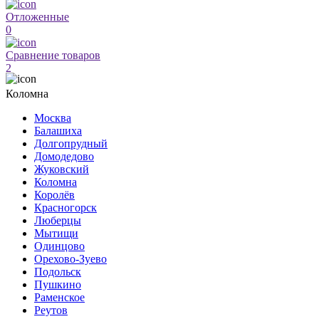
Отложенные
0
Сравнение товаров
2
Коломна
Москва
Балашиха
Долгопрудный
Домодедово
Жуковский
Коломна
Королёв
Красногорск
Люберцы
Мытищи
Одинцово
Орехово-Зуево
Подольск
Пушкино
Раменское
Реутов