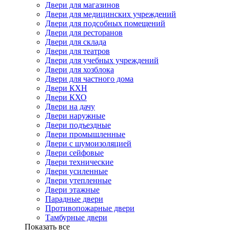
Двери для магазинов
Двери для медицинских учреждений
Двери для подсобных помещений
Двери для ресторанов
Двери для склада
Двери для театров
Двери для учебных учреждений
Двери для хозблока
Двери для частного дома
Двери КХН
Двери КХО
Двери на дачу
Двери наружные
Двери подъездные
Двери промышленные
Двери с шумоизоляцией
Двери сейфовые
Двери технические
Двери усиленные
Двери утепленные
Двери этажные
Парадные двери
Противопожарные двери
Тамбурные двери
Показать все