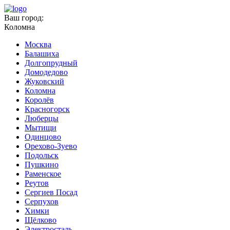
Ваш город:
Коломна
Москва
Балашиха
Долгопрудный
Домодедово
Жуковский
Коломна
Королёв
Красногорск
Люберцы
Мытищи
Одинцово
Орехово-Зуево
Подольск
Пушкино
Раменское
Реутов
Сергиев Посад
Серпухов
Химки
Щёлково
Электросталь