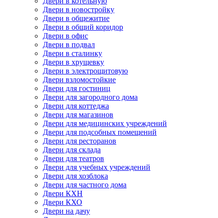
Двери в котельную
Двери в новостройку
Двери в общежитие
Двери в общий коридор
Двери в офис
Двери в подвал
Двери в сталинку
Двери в хрущевку
Двери в электрощитовую
Двери взломостойкие
Двери для гостиниц
Двери для загородного дома
Двери для коттеджа
Двери для магазинов
Двери для медицинских учреждений
Двери для подсобных помещений
Двери для ресторанов
Двери для склада
Двери для театров
Двери для учебных учреждений
Двери для хозблока
Двери для частного дома
Двери КХН
Двери КХО
Двери на дачу