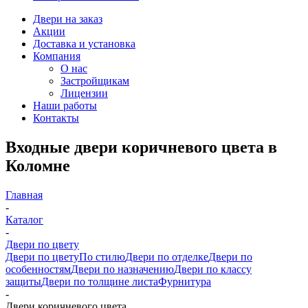
Двери на заказ
Акции
Доставка и установка
Компания
О нас
Застройщикам
Лицензии
Наши работы
Контакты
Входные двери коричневого цвета в
Коломне
Главная
-
Каталог
-
Двери по цвету
Двери по цвету
По стилю
Двери по отделке
Двери по
особенностям
Двери по назначению
Двери по классу
защиты
Двери по толщине листа
Фурнитура
-
Двери коричневого цвета