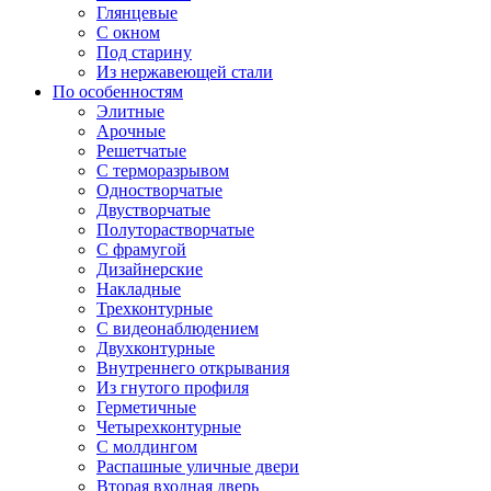
Глянцевые
С окном
Под старину
Из нержавеющей стали
По особенностям
Элитные
Арочные
Решетчатые
С терморазрывом
Одностворчатые
Двустворчатые
Полуторастворчатые
С фрамугой
Дизайнерские
Накладные
Трехконтурные
С видеонаблюдением
Двухконтурные
Внутреннего открывания
Из гнутого профиля
Герметичные
Четырехконтурные
С молдингом
Распашные уличные двери
Вторая входная дверь