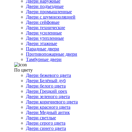
Двери наружные
Двери подъездные
Двери промышленные
Двери с шумоизоляцией
Двери сейфовые
Двери технические
Двери усиленные
Двери утепленные
Двери этажные
Парадные двери
Противопожарные двери
Тамбурные двери
По цвету
Двери бежевого цвета
Двери Белёный дуб
Двери белого цвета
Двери Грецкий орех
Двери зеленого цвета
Двери коричневого цвета
Двери красного цвета
Двери Медный антик
Двери светлые
Двери серого цвета
Двери синего цвета