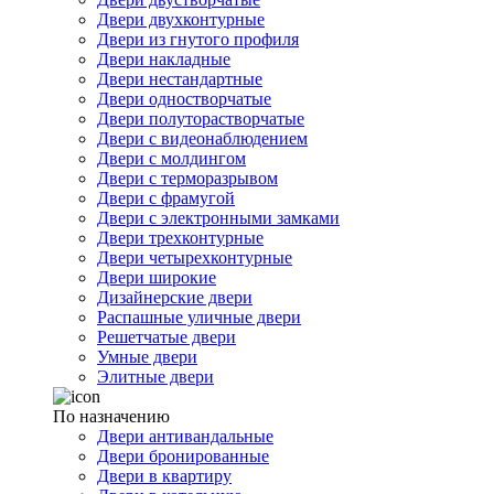
Двери двухконтурные
Двери из гнутого профиля
Двери накладные
Двери нестандартные
Двери одностворчатые
Двери полуторастворчатые
Двери с видеонаблюдением
Двери с молдингом
Двери с терморазрывом
Двери с фрамугой
Двери с электронными замками
Двери трехконтурные
Двери четырехконтурные
Двери широкие
Дизайнерские двери
Распашные уличные двери
Решетчатые двери
Умные двери
Элитные двери
По назначению
Двери антивандальные
Двери бронированные
Двери в квартиру