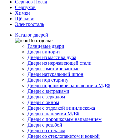
Сергиев Посад
Серпухов
Химки
Щёлково
Электросталь
Каталог дверей
По отделке
Глянцевые двери
Двери винорит
Двери из массива дуба
Двери из нержавеющей стали
Двери ламинированные
Двери натуральный шпон
Двери под старину
Двери порошковое напыление и МДФ
Двери с витражами
Двери с зеркалом
Двери с окном
Двери с отделкой винилискожа
Двери с панелями МДФ
Двери с порошковым напылением
Двери с резьбой
Двери со стеклом
Двери со стеклопакетом и ковкой