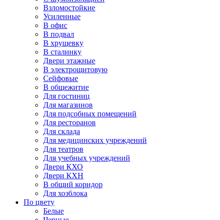
Взломостойкие
Усиленные
В офис
В подвал
В хрущевку
В сталинку
Двери этажные
В электрощитовую
Сейфовые
В общежитие
Для гостиниц
Для магазинов
Для подсобных помещений
Для ресторанов
Для склада
Для медицинских учреждений
Для театров
Для учебных учреждений
Двери КХО
Двери КХН
В общий коридор
Для хозблока
По цвету
Белые
Черные