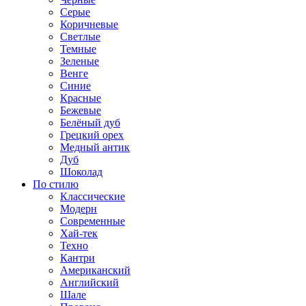
Серые
Коричневые
Светлые
Темные
Зеленые
Венге
Синие
Красные
Бежевые
Белёный дуб
Грецкий орех
Медный антик
Дуб
Шоколад
По стилю
Классические
Модерн
Современные
Хай-тек
Техно
Кантри
Американский
Английский
Шале