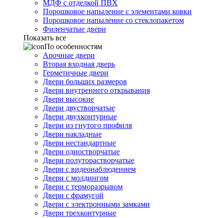
МДФ с отделкой ПВХ
Порошковое напыление с элементами ковки
Порошковое напыление со стеклопакетом
Филенчатые двери
Показать все
По особенностям
Арочные двери
Вторая входная дверь
Герметичные двери
Двери больших размеров
Двери внутреннего открывания
Двери высокие
Двери двустворчатые
Двери двухконтурные
Двери из гнутого профиля
Двери накладные
Двери нестандартные
Двери одностворчатые
Двери полуторастворчатые
Двери с видеонаблюдением
Двери с молдингом
Двери с терморазрывом
Двери с фрамугой
Двери с электронными замками
Двери трехконтурные