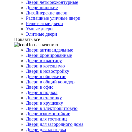
Двери четырехконтурные
Двери широкие
Дизайнерские двери
Распашные уличные двери
Решетчатые двери
Умные двери
Элитные двери
Показать все
По назначению
Двери антивандальные
Двери бронированные
Двери в квартиру
Двери в котельную
Двери в новостройку
Двери в общежитие
Двери в общий коридор
Двери в офис
Двери в подвал
Двери в сталинку
Двери в хрущевку
Двери в электрощитовую
Двери взломостойкие
Двери для гостиниц
Двери для загородного дома
Двери для коттеджа