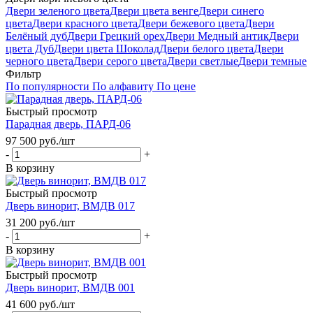
Двери зеленого цвета
Двери цвета венге
Двери синего
цвета
Двери красного цвета
Двери бежевого цвета
Двери
Белёный дуб
Двери Грецкий орех
Двери Медный антик
Двери
цвета Дуб
Двери цвета Шоколад
Двери белого цвета
Двери
черного цвета
Двери серого цвета
Двери светлые
Двери темные
Фильтр
По популярности
По алфавиту
По цене
Быстрый просмотр
Парадная дверь, ПАРД-06
97 500
руб.
/шт
-
+
В корзину
Быстрый просмотр
Дверь винорит, ВМДВ 017
31 200
руб.
/шт
-
+
В корзину
Быстрый просмотр
Дверь винорит, ВМДВ 001
41 600
руб.
/шт