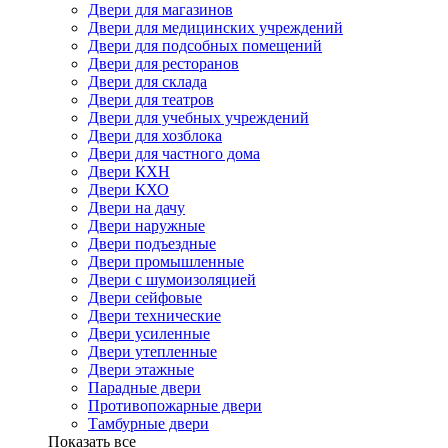
Двери для магазинов
Двери для медицинских учреждений
Двери для подсобных помещений
Двери для ресторанов
Двери для склада
Двери для театров
Двери для учебных учреждений
Двери для хозблока
Двери для частного дома
Двери КХН
Двери КХО
Двери на дачу
Двери наружные
Двери подъездные
Двери промышленные
Двери с шумоизоляцией
Двери сейфовые
Двери технические
Двери усиленные
Двери утепленные
Двери этажные
Парадные двери
Противопожарные двери
Тамбурные двери
Показать все