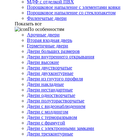
МДФ с отделкой ПВХ
Порошковое напыление с элементами ковки
Порошковое напыление со стеклопакетом
Филенчатые двери
Показать все
По особенностям
Арочные двери
Вторая входная дверь
Герметичные двери
Двери больших размеров
Двери внутреннего открывания
Двери высокие
Двери двустворчатые
Двери двухконтурные
Двери из гнутого профиля
Двери накладные
Двери нестандартные
Двери одностворчатые
Двери полуторастворчатые
Двери с видеонаблюдением
Двери с молдингом
Двери с терморазрывом
Двери с фрамугой
Двери с электронными замками
Двери трехконтурные