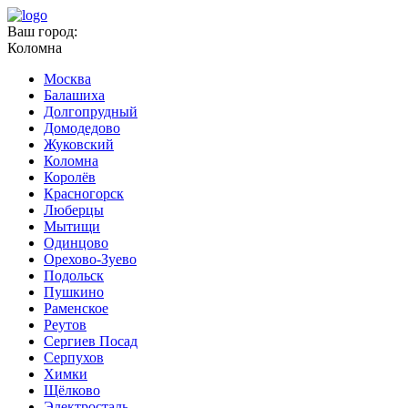
Ваш город:
Коломна
Москва
Балашиха
Долгопрудный
Домодедово
Жуковский
Коломна
Королёв
Красногорск
Люберцы
Мытищи
Одинцово
Орехово-Зуево
Подольск
Пушкино
Раменское
Реутов
Сергиев Посад
Серпухов
Химки
Щёлково
Электросталь