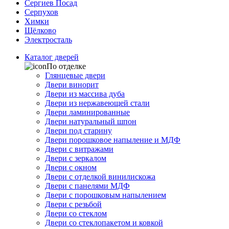
Сергиев Посад
Серпухов
Химки
Щёлково
Электросталь
Каталог дверей
По отделке
Глянцевые двери
Двери винорит
Двери из массива дуба
Двери из нержавеющей стали
Двери ламинированные
Двери натуральный шпон
Двери под старину
Двери порошковое напыление и МДФ
Двери с витражами
Двери с зеркалом
Двери с окном
Двери с отделкой винилискожа
Двери с панелями МДФ
Двери с порошковым напылением
Двери с резьбой
Двери со стеклом
Двери со стеклопакетом и ковкой