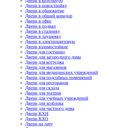
Двери в котельную
Двери в новостройку
Двери в общежитие
Двери в общий коридор
Двери в офис
Двери в подвал
Двери в сталинку
Двери в хрущевку
Двери в электрощитовую
Двери взломостойкие
Двери для гостиниц
Двери для загородного дома
Двери для коттеджа
Двери для магазинов
Двери для медицинских учреждений
Двери для подсобных помещений
Двери для ресторанов
Двери для склада
Двери для театров
Двери для учебных учреждений
Двери для хозблока
Двери для частного дома
Двери КХН
Двери КХО
Двери на дачу