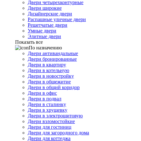
Двери четырехконтурные
Двери широкие
Дизайнерские двери
Распашные уличные двери
Решетчатые двери
Умные двери
Элитные двери
Показать все
По назначению
Двери антивандальные
Двери бронированные
Двери в квартиру
Двери в котельную
Двери в новостройку
Двери в общежитие
Двери в общий коридор
Двери в офис
Двери в подвал
Двери в сталинку
Двери в хрущевку
Двери в электрощитовую
Двери взломостойкие
Двери для гостиниц
Двери для загородного дома
Двери для коттеджа