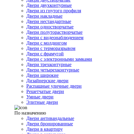
Двери двухконтурные
Двери из гнутого профиля
Двери накладные
Двери нестандартные
Двери одностворчатые
Двери полуторастворчатые
Двери с видеонаблюдением
Двери с молдингом
Двери с терморазрывом
Двери с фрамугой
Двери с электронными замками
Двери трехконтурные
Двери четырехконтурные
Двери широкие
Дизайнерские двери
Распашные уличные двери
Решетчатые двери
Умные двери
Элитные двери
По назначению
Двери антивандальные
Двери бронированные
Двери в квартиру