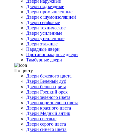
Двери наружные
Двери подъездные
Двери промышленные
Двери с шумоизоляцией
Двери сейфовые
Двери технические
Двери усиленные
Двери утепленные
Двери этажные
Парадные двери
Противопожарные двери
Тамбурные двери
По цвету
Двери бежевого цвета
Двери Белёный дуб
Двери белого цвета
Двери Грецкий орех
Двери зеленого цвета
Двери коричневого цвета
Двери красного цвета
Двери Медный антик
Двери светлые
Двери серого цвета
Двери синего цвета