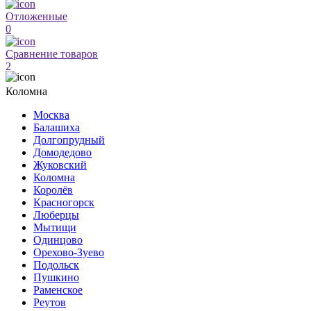
Отложенные
0
Сравнение товаров
2
Коломна
Москва
Балашиха
Долгопрудный
Домодедово
Жуковский
Коломна
Королёв
Красногорск
Люберцы
Мытищи
Одинцово
Орехово-Зуево
Подольск
Пушкино
Раменское
Реутов