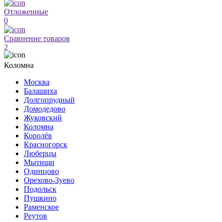
Отложенные
0
Сравнение товаров
2
Коломна
Москва
Балашиха
Долгопрудный
Домодедово
Жуковский
Коломна
Королёв
Красногорск
Люберцы
Мытищи
Одинцово
Орехово-Зуево
Подольск
Пушкино
Раменское
Реутов