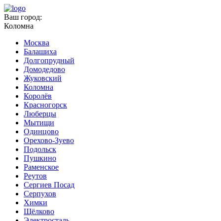
Ваш город:
Коломна
Москва
Балашиха
Долгопрудный
Домодедово
Жуковский
Коломна
Королёв
Красногорск
Люберцы
Мытищи
Одинцово
Орехово-Зуево
Подольск
Пушкино
Раменское
Реутов
Сергиев Посад
Серпухов
Химки
Щёлково
Электросталь