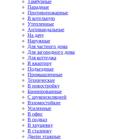
Тамбурные
Парадные
Противопожарные
В котельную
Утепленные
Антивандальные
На дачу
Наружные
Для частного дома
Для загородного дома
Для коттеджа
В квартиру
Подъездные
Промышленные
Технические
В новостройку
Бронированные
С шумоизоляцией
Взломостойкие
Усиленные
В офис
В подвал
В хрущевку
В сталинку
Двери этажные