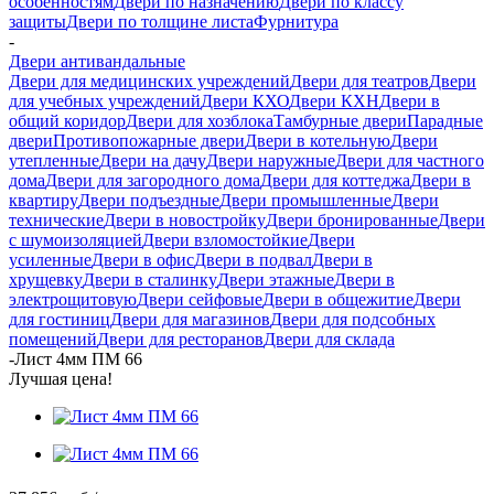
особенностям
Двери по назначению
Двери по классу
защиты
Двери по толщине листа
Фурнитура
-
Двери антивандальные
Двери для медицинских учреждений
Двери для театров
Двери
для учебных учреждений
Двери КХО
Двери КХН
Двери в
общий коридор
Двери для хозблока
Тамбурные двери
Парадные
двери
Противопожарные двери
Двери в котельную
Двери
утепленные
Двери на дачу
Двери наружные
Двери для частного
дома
Двери для загородного дома
Двери для коттеджа
Двери в
квартиру
Двери подъездные
Двери промышленные
Двери
технические
Двери в новостройку
Двери бронированные
Двери
с шумоизоляцией
Двери взломостойкие
Двери
усиленные
Двери в офис
Двери в подвал
Двери в
хрущевку
Двери в сталинку
Двери этажные
Двери в
электрощитовую
Двери сейфовые
Двери в общежитие
Двери
для гостиниц
Двери для магазинов
Двери для подсобных
помещений
Двери для ресторанов
Двери для склада
-
Лист 4мм ПМ 66
Лучшая цена!