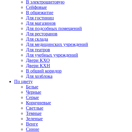
В электрощитовую
Сейфовые
В общежитие
Для гостиниц
Для магазинов
Для подсобных помещений
Для ресторанов
Для склада
Для медицинских учреждений
Для театров
Для учебных учреждений
Двери КХО
Двери КХН
В общий коридор
Для хозблока
По цвету
Белые
Черные
Серые
Коричневые
Светлые
Темные
Зеленые
Венге
Синие