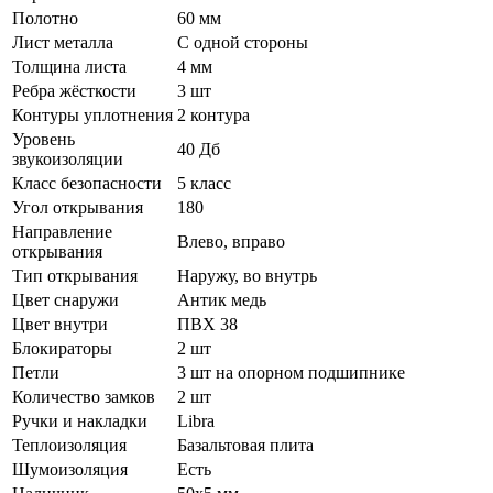
Полотно
60 мм
Лист металла
С одной стороны
Толщина листа
4 мм
Ребра жёсткости
3 шт
Контуры уплотнения
2 контура
Уровень
40 Дб
звукоизоляции
Класс безопасности
5 класс
Угол открывания
180
Направление
Влево, вправо
открывания
Тип открывания
Наружу, во внутрь
Цвет снаружи
Антик медь
Цвет внутри
ПВХ 38
Блокираторы
2 шт
Петли
3 шт на опорном подшипнике
Количество замков
2 шт
Ручки и накладки
Libra
Теплоизоляция
Базальтовая плита
Шумоизоляция
Есть