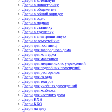
Двери в котельную
Двери в новостройку
Двери в общежитие
Двери в общий коридор
Двери в офис
Двери в подвал
Двери в сталинку
Двери в хрущевку
Двери в электрощитовую
Двери взломостойкие
Двери для гостиниц
Двери для загородного дома
Двери для коттеджа
Двери для магазинов
Двери для медицинских учреждений
Двери для подсобных помещений
Двери для ресторанов
Двери для склада
Двери для театров
Двери для учебных учреждений
Двери для хозблока
Двери для частного дома
Двери КХН
Двери КХО
Двери на дачу