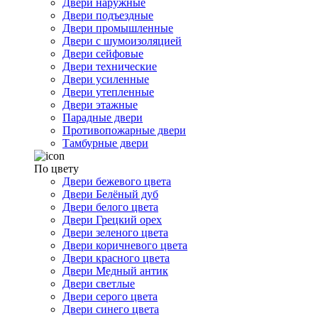
Двери наружные
Двери подъездные
Двери промышленные
Двери с шумоизоляцией
Двери сейфовые
Двери технические
Двери усиленные
Двери утепленные
Двери этажные
Парадные двери
Противопожарные двери
Тамбурные двери
По цвету
Двери бежевого цвета
Двери Белёный дуб
Двери белого цвета
Двери Грецкий орех
Двери зеленого цвета
Двери коричневого цвета
Двери красного цвета
Двери Медный антик
Двери светлые
Двери серого цвета
Двери синего цвета