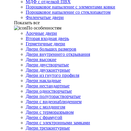
МДФ с отделкой ПВХ
Порошковое напыление с элементами ковки
Порошковое напыление со стеклопакетом
Филенчатые двери
Показать все
По особенностям
Арочные двери
Вторая входная дверь
Герметичные двери
Двери больших размеров
Двери внутреннего открывания
Двери высокие
Двери двустворчатые
Двери двухконтурные
Двери из гнутого профиля
Двери накладные
Двери нестандартные
Двери одностворчатые
Двери полуторастворчатые
Двери с видеонаблюдением
Двери с молдингом
Двери с терморазрывом
Двери с фрамугой
Двери с электронными замками
Двери трехконтурные