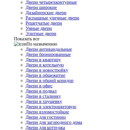
Двери четырехконтурные
Двери широкие
Дизайнерские двери
Распашные уличные двери
Решетчатые двери
Умные двери
Элитные двери
Показать все
По назначению
Двери антивандальные
Двери бронированные
Двери в квартиру
Двери в котельную
Двери в новостройку
Двери в общежитие
Двери в общий коридор
Двери в офис
Двери в подвал
Двери в сталинку
Двери в хрущевку
Двери в электрощитовую
Двери взломостойкие
Двери для гостиниц
Двери для загородного дома
Двери для коттеджа