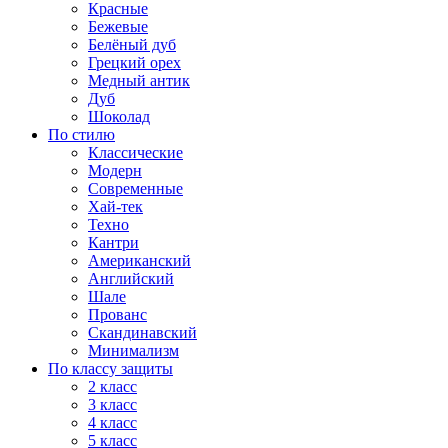
Красные
Бежевые
Белёный дуб
Грецкий орех
Медный антик
Дуб
Шоколад
По стилю
Классические
Модерн
Современные
Хай-тек
Техно
Кантри
Американский
Английский
Шале
Прованс
Скандинавский
Минимализм
По классу защиты
2 класс
3 класс
4 класс
5 класс