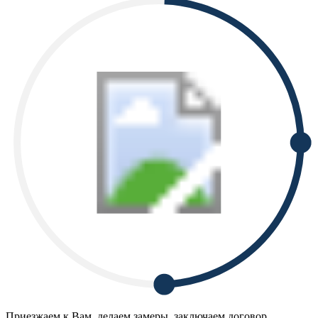
Приезжаем к Вам, делаем замеры, заключаем договор