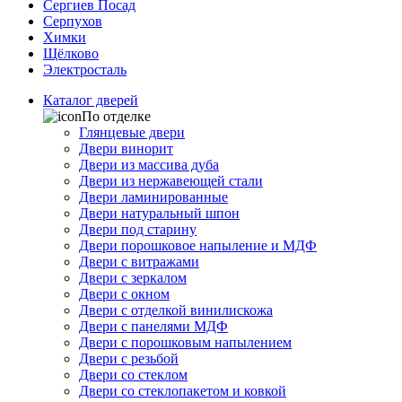
Сергиев Посад
Серпухов
Химки
Щёлково
Электросталь
Каталог дверей
По отделке
Глянцевые двери
Двери винорит
Двери из массива дуба
Двери из нержавеющей стали
Двери ламинированные
Двери натуральный шпон
Двери под старину
Двери порошковое напыление и МДФ
Двери с витражами
Двери с зеркалом
Двери с окном
Двери с отделкой винилискожа
Двери с панелями МДФ
Двери с порошковым напылением
Двери с резьбой
Двери со стеклом
Двери со стеклопакетом и ковкой