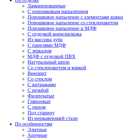
По отделке
Ламинированные
С порошковым напылением
Порошковое напыление с элементами ковки
Порошковое напыление со стеклопакетом
Порошковое напыление и МДФ
С отделкой винилискожа
Из массива дуба
С панелями МДФ
С зеркалом
МДФ с отделкой ПВХ
Натуральный шпон
Со стеклопакетом и ковкой
Винорит
Со стеклом
С витражами
С резьбой
Филенчатые
Глянцевые
С окном
Под старину
Из нержавеющей стали
По особенностям
Элитные
Арочные