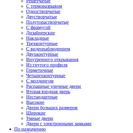
Решетчатые
С терморазрывом
Одностворчатые
Двустворчатые
Полуторастворчатые
С фрамугой
Дизайнерские
Накладные
Трехконтурные
С видеонаблюдением
Двухконтурные
Внутреннего открывания
Из гнутого профиля
Герметичные
Четырехконтурные
С молдингом
Распашные уличные двери
Вторая входная дверь
Нестандартные
Высокие
Двери больших размеров
Широкие
Умные двери
Двери с электронными замками
По назначению