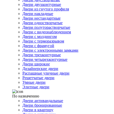
Двери двухконтурные
Двери из гнутого профиля
Двери накладные
Двери нестандартные
Двери одностворчатые
Двери полуторастворчатые
Двери с видеонаблюдением
Двери с молдингом
Двери с терморазрывом
Двери с фрамугой
Двери с электронными замками
Двери трехконтурные
Двери четырехконтурные
Двери широкие
Дизайнерские двери
Распашные уличные двери
Решетчатые двери
Умные двери
Элитные двери
По назначению
Двери антивандальные
Двери бронированные
Двери в квартиру