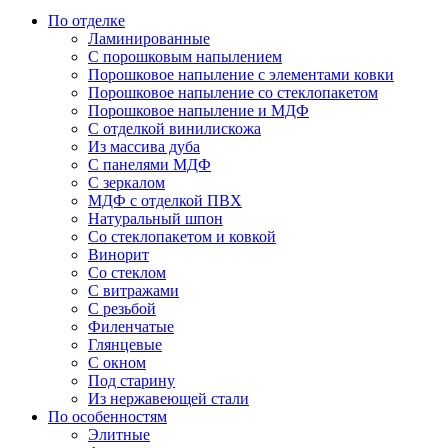
По отделке
Ламинированные
С порошковым напылением
Порошковое напыление с элементами ковки
Порошковое напыление со стеклопакетом
Порошковое напыление и МДФ
С отделкой винилискожа
Из массива дуба
С панелями МДФ
С зеркалом
МДФ с отделкой ПВХ
Натуральный шпон
Со стеклопакетом и ковкой
Винорит
Со стеклом
С витражами
С резьбой
Филенчатые
Глянцевые
С окном
Под старину
Из нержавеющей стали
По особенностям
Элитные