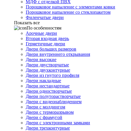
МДФ с отделкой ПВХ
Порошковое напыление с элементами ковки
Порошковое напыление со стеклопакетом
Филенчатые двери
Показать все
По особенностям
Арочные двери
Вторая входная дверь
Герметичные двери
Двери больших размеров
Двери внутреннего открывания
Двери высокие
Двери двустворчатые
Двери двухконтурные
Двери из гнутого профиля
Двери накладные
Двери нестандартные
Двери одностворчатые
Двери полуторастворчатые
Двери с видеонаблюдением
Двери с молдингом
Двери с терморазрывом
Двери с фрамугой
Двери с электронными замками
Двери трехконтурные