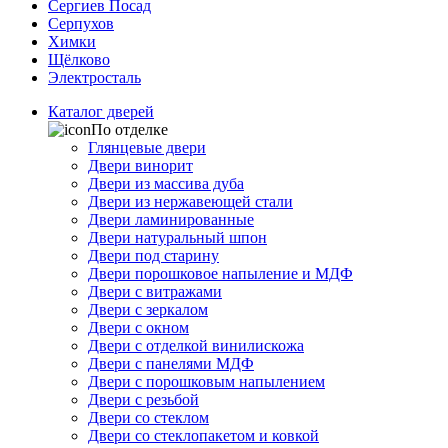
Сергиев Посад
Серпухов
Химки
Щёлково
Электросталь
Каталог дверей
По отделке
Глянцевые двери
Двери винорит
Двери из массива дуба
Двери из нержавеющей стали
Двери ламинированные
Двери натуральный шпон
Двери под старину
Двери порошковое напыление и МДФ
Двери с витражами
Двери с зеркалом
Двери с окном
Двери с отделкой винилискожа
Двери с панелями МДФ
Двери с порошковым напылением
Двери с резьбой
Двери со стеклом
Двери со стеклопакетом и ковкой