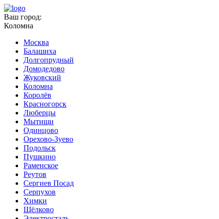
Ваш город:
Коломна
Москва
Балашиха
Долгопрудный
Домодедово
Жуковский
Коломна
Королёв
Красногорск
Люберцы
Мытищи
Одинцово
Орехово-Зуево
Подольск
Пушкино
Раменское
Реутов
Сергиев Посад
Серпухов
Химки
Щёлково
Электросталь