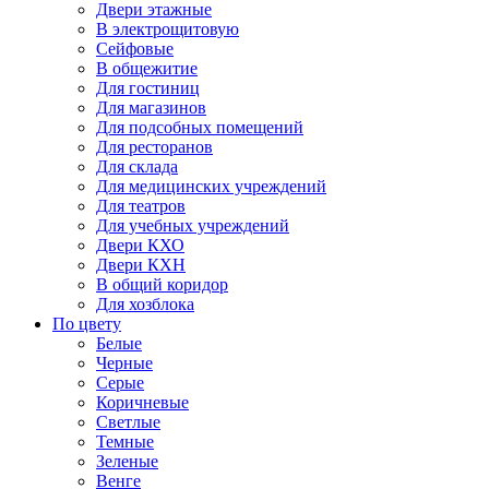
Двери этажные
В электрощитовую
Сейфовые
В общежитие
Для гостиниц
Для магазинов
Для подсобных помещений
Для ресторанов
Для склада
Для медицинских учреждений
Для театров
Для учебных учреждений
Двери КХО
Двери КХН
В общий коридор
Для хозблока
По цвету
Белые
Черные
Серые
Коричневые
Светлые
Темные
Зеленые
Венге