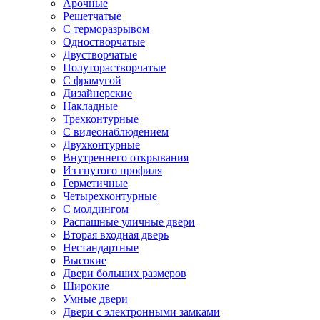
Арочные
Решетчатые
С терморазрывом
Одностворчатые
Двустворчатые
Полуторастворчатые
С фрамугой
Дизайнерские
Накладные
Трехконтурные
С видеонаблюдением
Двухконтурные
Внутреннего открывания
Из гнутого профиля
Герметичные
Четырехконтурные
С молдингом
Распашные уличные двери
Вторая входная дверь
Нестандартные
Высокие
Двери больших размеров
Широкие
Умные двери
Двери с электронными замками