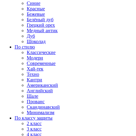
Синие
Красные
Бежевые
Белёный дуб
Грецкий орех
Медный антик
Дуб
Шоколад
По стилю
Классические
Модерн
Современные
Хай-тек
Техно
Кантри
Американский
Английский
Шале
Прованс
Скандинавский
Минимализм
По классу защиты
2 класс
3 класс
4 класс