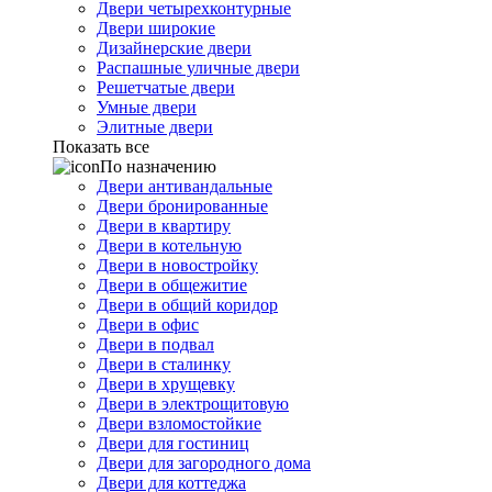
Двери четырехконтурные
Двери широкие
Дизайнерские двери
Распашные уличные двери
Решетчатые двери
Умные двери
Элитные двери
Показать все
По назначению
Двери антивандальные
Двери бронированные
Двери в квартиру
Двери в котельную
Двери в новостройку
Двери в общежитие
Двери в общий коридор
Двери в офис
Двери в подвал
Двери в сталинку
Двери в хрущевку
Двери в электрощитовую
Двери взломостойкие
Двери для гостиниц
Двери для загородного дома
Двери для коттеджа