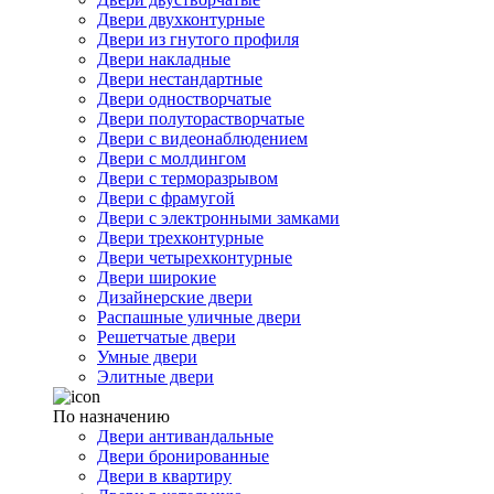
Двери двухконтурные
Двери из гнутого профиля
Двери накладные
Двери нестандартные
Двери одностворчатые
Двери полуторастворчатые
Двери с видеонаблюдением
Двери с молдингом
Двери с терморазрывом
Двери с фрамугой
Двери с электронными замками
Двери трехконтурные
Двери четырехконтурные
Двери широкие
Дизайнерские двери
Распашные уличные двери
Решетчатые двери
Умные двери
Элитные двери
По назначению
Двери антивандальные
Двери бронированные
Двери в квартиру