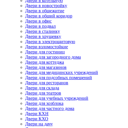
Двери в котельную
Двери в новостройку
Двери в общежитие
Двери в общий коридор
Двери в офис
Двери в подвал
Двери в сталинку
Двери в хрущевку
Двери в электрощитовую
Двери взломостойкие
Двери для гостиниц
Двери для загородного дома
Двери для коттеджа
Двери для магазинов
Двери для медицинских учреждений
Двери для подсобных помещений
Двери для ресторанов
Двери для склада
Двери для театров
Двери для учебных учреждений
Двери для хозблока
Двери для частного дома
Двери КХН
Двери КХО
Двери на дачу