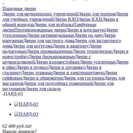
-
Парадные двери
Двери для медицинских учреждений
Двери для театров
Двери
для учебных учреждений
Двери КХО
Двери КХН
Двери в
общий коридор
Двери для хозблока
Тамбурные
двери
Противопожарные двери
Двери в котельную
Двери
утепленные
Двери антивандальные
Двери на дачу
Двери
наружные
Двери для частного дома
Двери для загородного
дома
Двери для коттеджа
Двери в квартиру
Двери
подъездные
Двери промышленные
Двери технические
Двери в
новостройку
Двери бронированные
Двери с
шумоизоляцией
Двери взломостойкие
Двери усиленные
Двери
в офис
Двери в подвал
Двери в хрущевку
Двери в
сталинку
Двери этажные
Двери в электрощитовую
Двери
сейфовые
Двери в общежитие
Двери для гостиниц
Двери для
магазинов
Двери для подсобных помещений
Двери для
ресторанов
Двери для склада
-
ПАРД-03
62 400
руб.
/шт
Нашли дешевле?