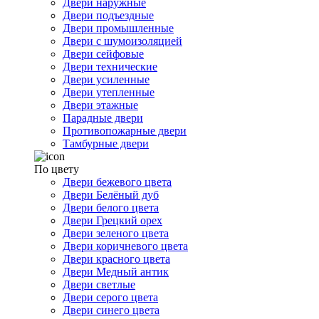
Двери наружные
Двери подъездные
Двери промышленные
Двери с шумоизоляцией
Двери сейфовые
Двери технические
Двери усиленные
Двери утепленные
Двери этажные
Парадные двери
Противопожарные двери
Тамбурные двери
По цвету
Двери бежевого цвета
Двери Белёный дуб
Двери белого цвета
Двери Грецкий орех
Двери зеленого цвета
Двери коричневого цвета
Двери красного цвета
Двери Медный антик
Двери светлые
Двери серого цвета
Двери синего цвета