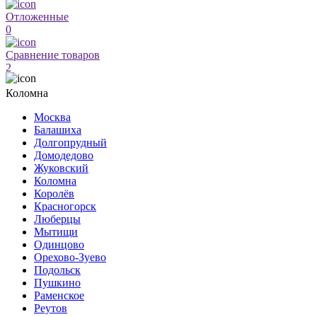
Отложенные
0
Сравнение товаров
2
Коломна
Москва
Балашиха
Долгопрудный
Домодедово
Жуковский
Коломна
Королёв
Красногорск
Люберцы
Мытищи
Одинцово
Орехово-Зуево
Подольск
Пушкино
Раменское
Реутов