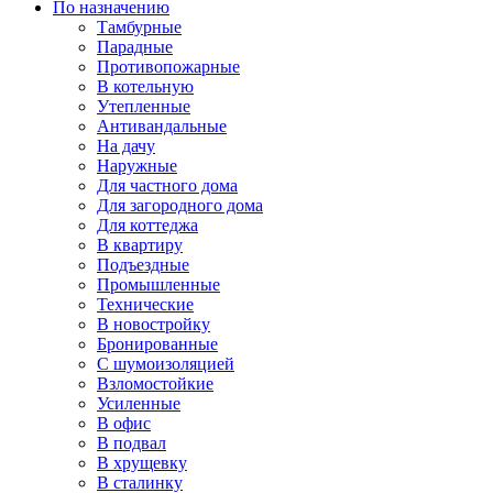
По назначению
Тамбурные
Парадные
Противопожарные
В котельную
Утепленные
Антивандальные
На дачу
Наружные
Для частного дома
Для загородного дома
Для коттеджа
В квартиру
Подъездные
Промышленные
Технические
В новостройку
Бронированные
С шумоизоляцией
Взломостойкие
Усиленные
В офис
В подвал
В хрущевку
В сталинку