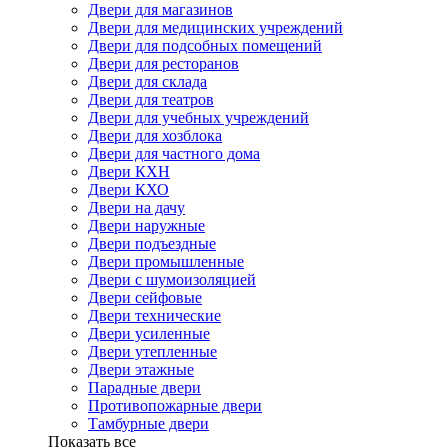
Двери для магазинов
Двери для медицинских учреждений
Двери для подсобных помещений
Двери для ресторанов
Двери для склада
Двери для театров
Двери для учебных учреждений
Двери для хозблока
Двери для частного дома
Двери КХН
Двери КХО
Двери на дачу
Двери наружные
Двери подъездные
Двери промышленные
Двери с шумоизоляцией
Двери сейфовые
Двери технические
Двери усиленные
Двери утепленные
Двери этажные
Парадные двери
Противопожарные двери
Тамбурные двери
Показать все