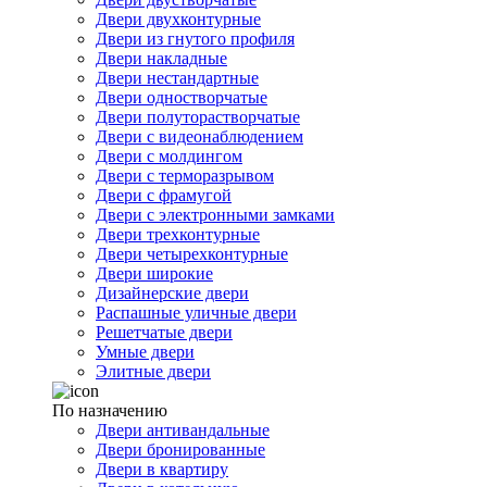
Двери двухконтурные
Двери из гнутого профиля
Двери накладные
Двери нестандартные
Двери одностворчатые
Двери полуторастворчатые
Двери с видеонаблюдением
Двери с молдингом
Двери с терморазрывом
Двери с фрамугой
Двери с электронными замками
Двери трехконтурные
Двери четырехконтурные
Двери широкие
Дизайнерские двери
Распашные уличные двери
Решетчатые двери
Умные двери
Элитные двери
По назначению
Двери антивандальные
Двери бронированные
Двери в квартиру