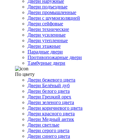
Двери наружные
Двери подъездные
Двери промышленные
Двери с шумоизоляцией
Двери сейфовые
Двери технические
Двери усиленные
Двери утепленные
Двери этажные
Парадные двери
Противопожарные двери
Тамбурные двери
По цвету
Двери бежевого цвета
Двери Белёный дуб
Двери белого цвета
Двери Грецкий орех
Двери зеленого цвета
Двери коричневого цвета
Двери красного цвета
Двери Медный антик
Двери светлые
Двери серого цвета
Двери синего цвета