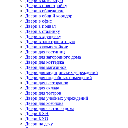
Двери в котельную
Двери в новостройку
Двери в общежитие
Двери в общий коридор
Двери в офис
Двери в подвал
Двери в сталинку
Двери в хрущевку
Двери в электрощитовую
Двери взломостойкие
Двери для гостиниц
Двери для загородного дома
Двери для коттеджа
Двери для магазинов
Двери для медицинских учреждений
Двери для подсобных помещений
Двери для ресторанов
Двери для склада
Двери для театров
Двери для учебных учреждений
Двери для хозблока
Двери для частного дома
Двери КХН
Двери КХО
Двери на дачу