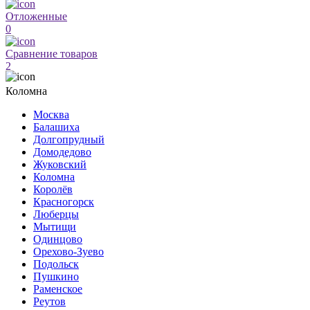
Отложенные
0
Сравнение товаров
2
Коломна
Москва
Балашиха
Долгопрудный
Домодедово
Жуковский
Коломна
Королёв
Красногорск
Люберцы
Мытищи
Одинцово
Орехово-Зуево
Подольск
Пушкино
Раменское
Реутов