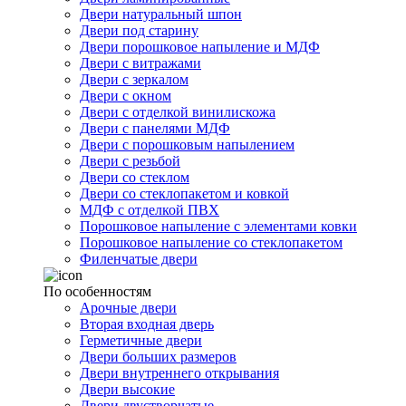
Двери натуральный шпон
Двери под старину
Двери порошковое напыление и МДФ
Двери с витражами
Двери с зеркалом
Двери с окном
Двери с отделкой винилискожа
Двери с панелями МДФ
Двери с порошковым напылением
Двери с резьбой
Двери со стеклом
Двери со стеклопакетом и ковкой
МДФ с отделкой ПВХ
Порошковое напыление с элементами ковки
Порошковое напыление со стеклопакетом
Филенчатые двери
По особенностям
Арочные двери
Вторая входная дверь
Герметичные двери
Двери больших размеров
Двери внутреннего открывания
Двери высокие
Двери двустворчатые