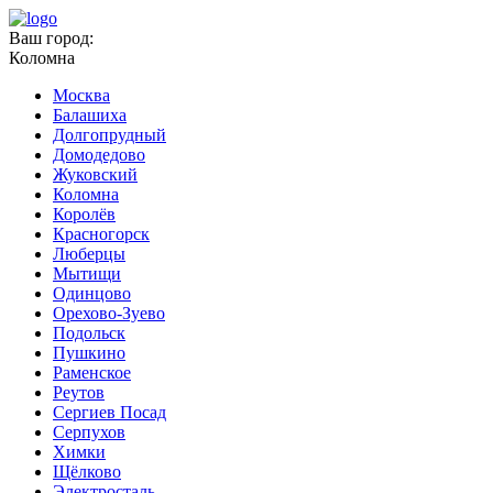
Ваш город:
Коломна
Москва
Балашиха
Долгопрудный
Домодедово
Жуковский
Коломна
Королёв
Красногорск
Люберцы
Мытищи
Одинцово
Орехово-Зуево
Подольск
Пушкино
Раменское
Реутов
Сергиев Посад
Серпухов
Химки
Щёлково
Электросталь