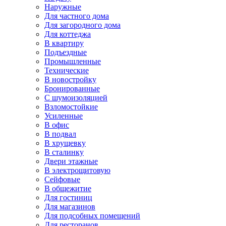
Наружные
Для частного дома
Для загородного дома
Для коттеджа
В квартиру
Подъездные
Промышленные
Технические
В новостройку
Бронированные
С шумоизоляцией
Взломостойкие
Усиленные
В офис
В подвал
В хрущевку
В сталинку
Двери этажные
В электрощитовую
Сейфовые
В общежитие
Для гостиниц
Для магазинов
Для подсобных помещений
Для ресторанов