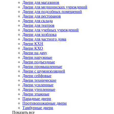
Двери для магазинов
Двери для медицинских учреждений
Двери для подсобных помещений
Двери для ресторанов
Двери для склада
Двери для театров
Двери для учебных учреждений
Двери для хозблока
Двери для частного дома
Двери КХН
Двери КХО
Двери на дачу
Двери наружные
Двери подъездные
Двери промышленные
Двери с шумоизоляцией
Двери сейфовые
Двери технические
Двери усиленные
Двери утепленные
Двери этажные
Парадные двери
Противопожарные двери
Тамбурные двери
Показать все