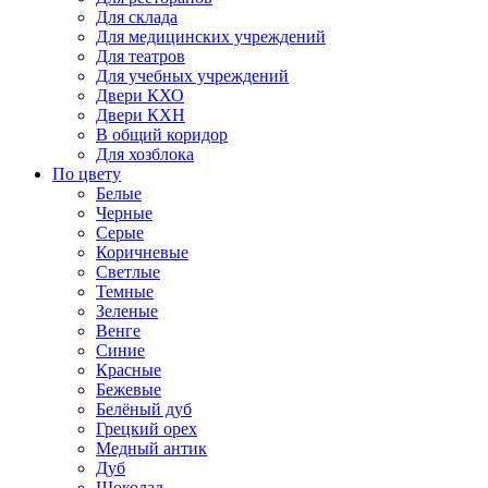
Для склада
Для медицинских учреждений
Для театров
Для учебных учреждений
Двери КХО
Двери КХН
В общий коридор
Для хозблока
По цвету
Белые
Черные
Серые
Коричневые
Светлые
Темные
Зеленые
Венге
Синие
Красные
Бежевые
Белёный дуб
Грецкий орех
Медный антик
Дуб
Шоколад