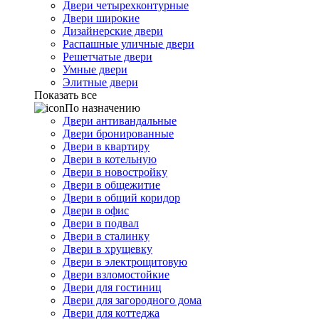
Двери четырехконтурные
Двери широкие
Дизайнерские двери
Распашные уличные двери
Решетчатые двери
Умные двери
Элитные двери
Показать все
По назначению
Двери антивандальные
Двери бронированные
Двери в квартиру
Двери в котельную
Двери в новостройку
Двери в общежитие
Двери в общий коридор
Двери в офис
Двери в подвал
Двери в сталинку
Двери в хрущевку
Двери в электрощитовую
Двери взломостойкие
Двери для гостиниц
Двери для загородного дома
Двери для коттеджа