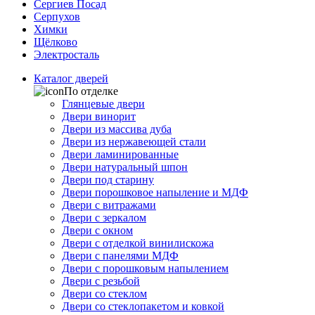
Сергиев Посад
Серпухов
Химки
Щёлково
Электросталь
Каталог дверей
По отделке
Глянцевые двери
Двери винорит
Двери из массива дуба
Двери из нержавеющей стали
Двери ламинированные
Двери натуральный шпон
Двери под старину
Двери порошковое напыление и МДФ
Двери с витражами
Двери с зеркалом
Двери с окном
Двери с отделкой винилискожа
Двери с панелями МДФ
Двери с порошковым напылением
Двери с резьбой
Двери со стеклом
Двери со стеклопакетом и ковкой