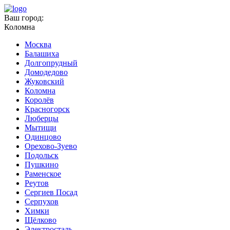
Ваш город:
Коломна
Москва
Балашиха
Долгопрудный
Домодедово
Жуковский
Коломна
Королёв
Красногорск
Люберцы
Мытищи
Одинцово
Орехово-Зуево
Подольск
Пушкино
Раменское
Реутов
Сергиев Посад
Серпухов
Химки
Щёлково
Электросталь