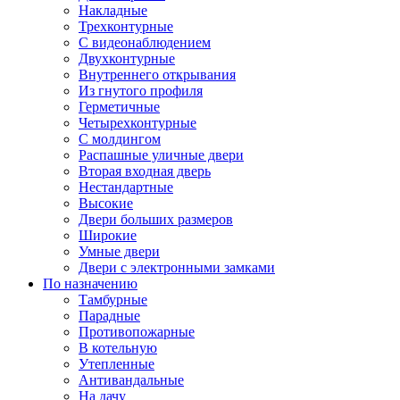
Накладные
Трехконтурные
С видеонаблюдением
Двухконтурные
Внутреннего открывания
Из гнутого профиля
Герметичные
Четырехконтурные
С молдингом
Распашные уличные двери
Вторая входная дверь
Нестандартные
Высокие
Двери больших размеров
Широкие
Умные двери
Двери с электронными замками
По назначению
Тамбурные
Парадные
Противопожарные
В котельную
Утепленные
Антивандальные
На дачу