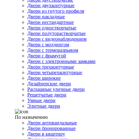
Двери двухконтурные
Двери из гнутого профиля
Двери накладные
Двери нестандартные
Двери одностворчатые
Двери полуторастворчатые
Двери с видеонаблюдением
Двери с молдингом
Двери с терморазрывом
Двери с фрамугой
Двери с электронными замками
Двери трехконтурные
Двери четырехконтурные
Двери широкие
Дизайнерские двери
Распашные уличные двери
Решетчатые двери
Умные двери
Элитные двери
По назначению
Двери антивандальные
Двери бронированные
Двери в квартиру