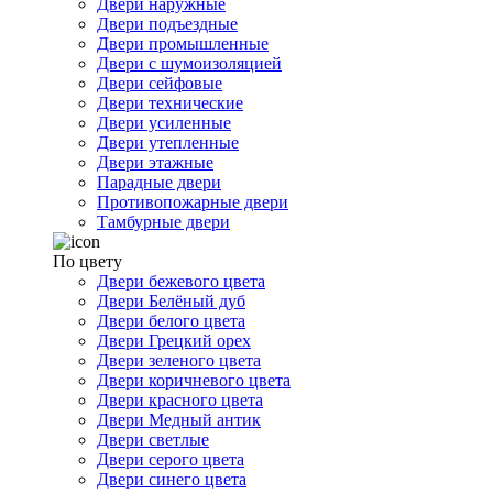
Двери наружные
Двери подъездные
Двери промышленные
Двери с шумоизоляцией
Двери сейфовые
Двери технические
Двери усиленные
Двери утепленные
Двери этажные
Парадные двери
Противопожарные двери
Тамбурные двери
По цвету
Двери бежевого цвета
Двери Белёный дуб
Двери белого цвета
Двери Грецкий орех
Двери зеленого цвета
Двери коричневого цвета
Двери красного цвета
Двери Медный антик
Двери светлые
Двери серого цвета
Двери синего цвета