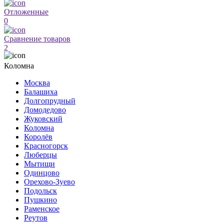
Отложенные
0
Сравнение товаров
2
Коломна
Москва
Балашиха
Долгопрудный
Домодедово
Жуковский
Коломна
Королёв
Красногорск
Люберцы
Мытищи
Одинцово
Орехово-Зуево
Подольск
Пушкино
Раменское
Реутов