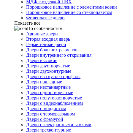
МДФ с отделкой ПВХ
Порошковое напыление с элементами ковки
Порошковое напыление со стеклопакетом
Филенчатые двери
Показать все
По особенностям
Арочные двери
Вторая входная дверь
Герметичные двери
Двери больших размеров
Двери внутреннего открывания
Двери высокие
Двери двустворчатые
Двери двухконтурные
Двери из гнутого профиля
Двери накладные
Двери нестандартные
Двери одностворчатые
Двери полуторастворчатые
Двери с видеонаблюдением
Двери с молдингом
Двери с терморазрывом
Двери с фрамугой
Двери с электронными замками
Двери трехконтурные