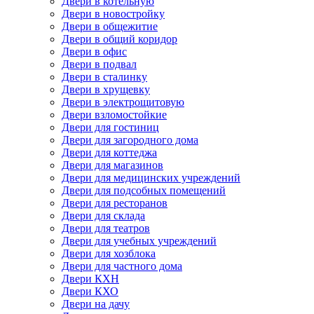
Двери в котельную
Двери в новостройку
Двери в общежитие
Двери в общий коридор
Двери в офис
Двери в подвал
Двери в сталинку
Двери в хрущевку
Двери в электрощитовую
Двери взломостойкие
Двери для гостиниц
Двери для загородного дома
Двери для коттеджа
Двери для магазинов
Двери для медицинских учреждений
Двери для подсобных помещений
Двери для ресторанов
Двери для склада
Двери для театров
Двери для учебных учреждений
Двери для хозблока
Двери для частного дома
Двери КХН
Двери КХО
Двери на дачу