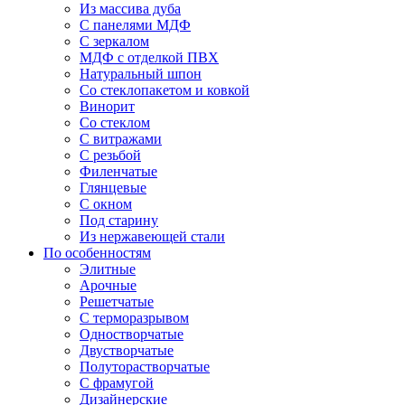
Из массива дуба
С панелями МДФ
С зеркалом
МДФ с отделкой ПВХ
Натуральный шпон
Со стеклопакетом и ковкой
Винорит
Со стеклом
С витражами
С резьбой
Филенчатые
Глянцевые
С окном
Под старину
Из нержавеющей стали
По особенностям
Элитные
Арочные
Решетчатые
С терморазрывом
Одностворчатые
Двустворчатые
Полуторастворчатые
С фрамугой
Дизайнерские