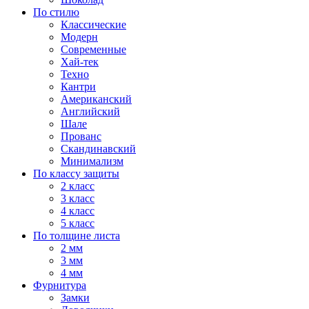
По стилю
Классические
Модерн
Современные
Хай-тек
Техно
Кантри
Американский
Английский
Шале
Прованс
Скандинавский
Минимализм
По классу защиты
2 класс
3 класс
4 класс
5 класс
По толщине листа
2 мм
3 мм
4 мм
Фурнитура
Замки