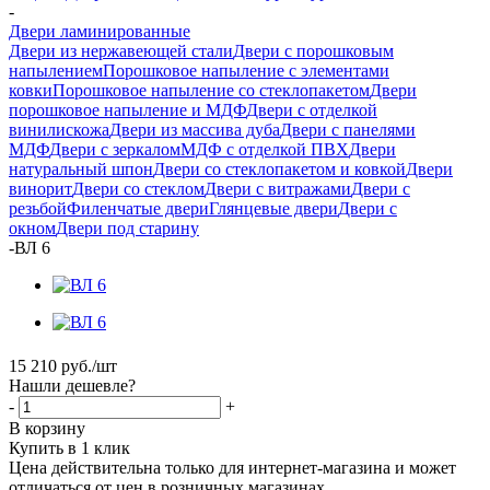
-
Двери ламинированные
Двери из нержавеющей стали
Двери с порошковым
напылением
Порошковое напыление с элементами
ковки
Порошковое напыление со стеклопакетом
Двери
порошковое напыление и МДФ
Двери с отделкой
винилискожа
Двери из массива дуба
Двери с панелями
МДФ
Двери с зеркалом
МДФ с отделкой ПВХ
Двери
натуральный шпон
Двери со стеклопакетом и ковкой
Двери
винорит
Двери со стеклом
Двери с витражами
Двери с
резьбой
Филенчатые двери
Глянцевые двери
Двери с
окном
Двери под старину
-
ВЛ 6
15 210
руб.
/шт
Нашли дешевле?
-
+
В корзину
Купить в 1 клик
Цена действительна только для интернет-магазина и может
отличаться от цен в розничных магазинах