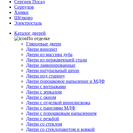
Сергиев Посад
Серпухов
Химки
Щёлково
Электросталь
Каталог дверей
По отделке
Глянцевые двери
Двери винорит
Двери из массива дуба
Двери из нержавеющей стали
Двери ламинированные
Двери натуральный шпон
Двери под старину
Двери порошковое напыление и МДФ
Двери с витражами
Двери с зеркалом
Двери с окном
Двери с отделкой винилискожа
Двери с панелями МДФ
Двери с порошковым напылением
Двери с резьбой
Двери со стеклом
Двери со стеклопакетом и ковкой