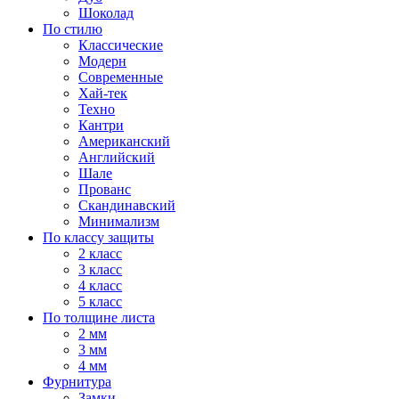
Шоколад
По стилю
Классические
Модерн
Современные
Хай-тек
Техно
Кантри
Американский
Английский
Шале
Прованс
Скандинавский
Минимализм
По классу защиты
2 класс
3 класс
4 класс
5 класс
По толщине листа
2 мм
3 мм
4 мм
Фурнитура
Замки