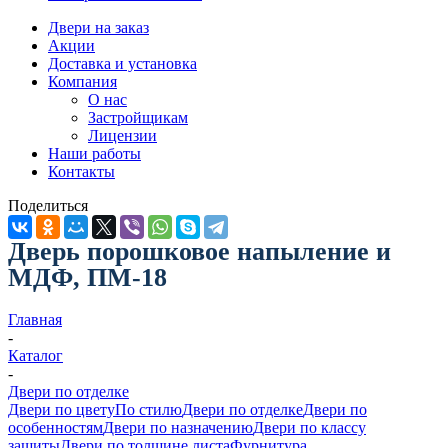
Двери на заказ
Акции
Доставка и установка
Компания
О нас
Застройщикам
Лицензии
Наши работы
Контакты
Поделиться
Дверь порошковое напыление и
МДФ, ПМ-18
Главная
-
Каталог
-
Двери по отделке
Двери по цвету
По стилю
Двери по отделке
Двери по
особенностям
Двери по назначению
Двери по классу
защиты
Двери по толщине листа
Фурнитура