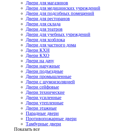
Двери для магазинов
Двери для медицинских учреждений
Двери для подсобных помещений
Двери для ресторанов
Двери для склада
Двери для театров
Двери для учебных учреждений
Двери для хозблока
Двери для частного дома
Двери КХН
Двери КХО
Двери на дачу
Двери наружные
Двери подъездные
Двери промышленные
Двери с шумоизоляцией
Двери сейфовые
Двери технические
Двери усиленные
Двери утепленные
Двери этажные
Парадные двери
Противопожарные двери
Тамбурные двери
Показать все