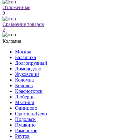
Отложенные
0
Сравнение товаров
2
Коломна
Москва
Балашиха
Долгопрудный
Домодедово
Жуковский
Коломна
Королёв
Красногорск
Люберцы
Мытищи
Одинцово
Орехово-Зуево
Подольск
Пушкино
Раменское
Реутов