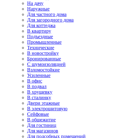
На дачу
Наружные
Для частного дома
Для загородного дома
Для коттеджа
В квартиру
Подъездные
Промышленные
Технические
В новостройку
Бронированные
С шумоизоляцией
Взломостойкие
Усиленные
В офис
В подвал
В хрущевку
В сталинку
Двери этажные
В электрощитовую
Сейфовые
В общежитие
Для гостиниц
Для магазинов
Для подсобных помещений