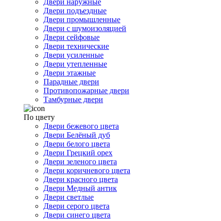
Двери наружные
Двери подъездные
Двери промышленные
Двери с шумоизоляцией
Двери сейфовые
Двери технические
Двери усиленные
Двери утепленные
Двери этажные
Парадные двери
Противопожарные двери
Тамбурные двери
По цвету
Двери бежевого цвета
Двери Белёный дуб
Двери белого цвета
Двери Грецкий орех
Двери зеленого цвета
Двери коричневого цвета
Двери красного цвета
Двери Медный антик
Двери светлые
Двери серого цвета
Двери синего цвета