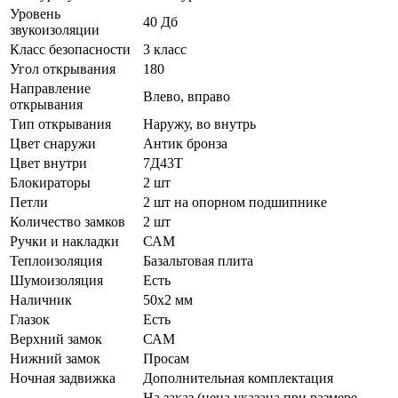
Уровень
40 Дб
звукоизоляции
Класс безопасности
3 класс
Угол открывания
180
Направление
Влево, вправо
открывания
Тип открывания
Наружу, во внутрь
Цвет снаружи
Антик бронза
Цвет внутри
7Д43Т
Блокираторы
2 шт
Петли
2 шт на опорном подшипнике
Количество замков
2 шт
Ручки и накладки
САМ
Теплоизоляция
Базальтовая плита
Шумоизоляция
Есть
Наличник
50х2 мм
Глазок
Есть
Верхний замок
САМ
Нижний замок
Просам
Ночная задвижка
Дополнительная комплектация
На заказ (цена указана при размере