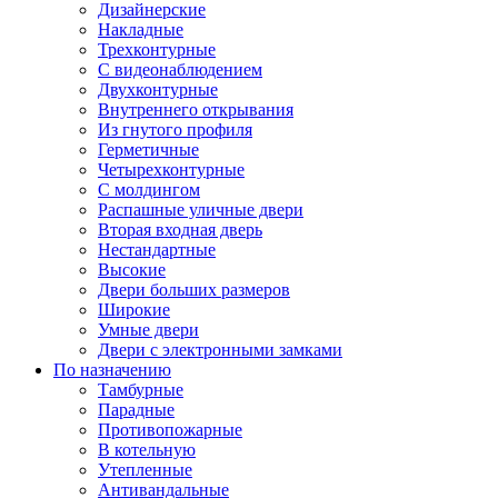
Дизайнерские
Накладные
Трехконтурные
С видеонаблюдением
Двухконтурные
Внутреннего открывания
Из гнутого профиля
Герметичные
Четырехконтурные
С молдингом
Распашные уличные двери
Вторая входная дверь
Нестандартные
Высокие
Двери больших размеров
Широкие
Умные двери
Двери с электронными замками
По назначению
Тамбурные
Парадные
Противопожарные
В котельную
Утепленные
Антивандальные