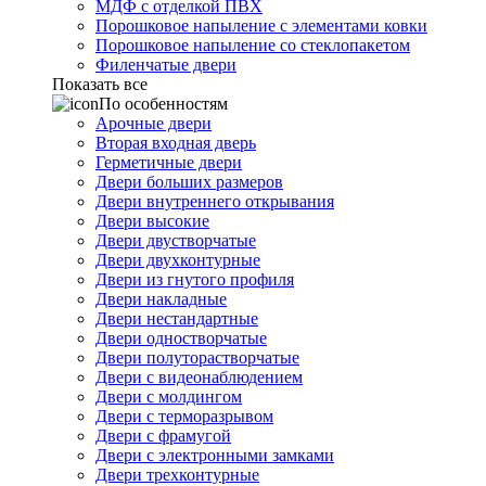
МДФ с отделкой ПВХ
Порошковое напыление с элементами ковки
Порошковое напыление со стеклопакетом
Филенчатые двери
Показать все
По особенностям
Арочные двери
Вторая входная дверь
Герметичные двери
Двери больших размеров
Двери внутреннего открывания
Двери высокие
Двери двустворчатые
Двери двухконтурные
Двери из гнутого профиля
Двери накладные
Двери нестандартные
Двери одностворчатые
Двери полуторастворчатые
Двери с видеонаблюдением
Двери с молдингом
Двери с терморазрывом
Двери с фрамугой
Двери с электронными замками
Двери трехконтурные