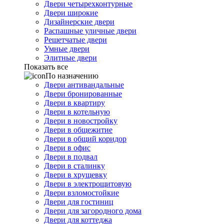
Двери четырехконтурные
Двери широкие
Дизайнерские двери
Распашные уличные двери
Решетчатые двери
Умные двери
Элитные двери
Показать все
По назначению
Двери антивандальные
Двери бронированные
Двери в квартиру
Двери в котельную
Двери в новостройку
Двери в общежитие
Двери в общий коридор
Двери в офис
Двери в подвал
Двери в сталинку
Двери в хрущевку
Двери в электрощитовую
Двери взломостойкие
Двери для гостиниц
Двери для загородного дома
Двери для коттеджа