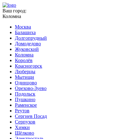
Ваш город:
Коломна
Москва
Балашиха
Долгопрудный
Домодедово
Жуковский
Коломна
Королёв
Красногорск
Люберцы
Мытищи
Одинцово
Орехово-Зуево
Подольск
Пушкино
Раменское
Реутов
Сергиев Посад
Серпухов
Химки
Щёлково
Электросталь