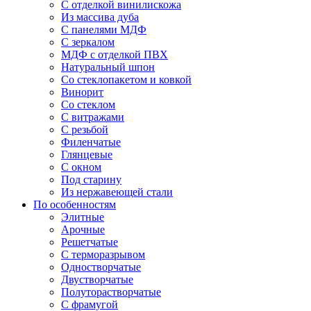
С отделкой винилискожа
Из массива дуба
С панелями МДФ
С зеркалом
МДФ с отделкой ПВХ
Натуральный шпон
Со стеклопакетом и ковкой
Винорит
Со стеклом
С витражами
С резьбой
Филенчатые
Глянцевые
С окном
Под старину
Из нержавеющей стали
По особенностям
Элитные
Арочные
Решетчатые
С терморазрывом
Одностворчатые
Двустворчатые
Полуторастворчатые
С фрамугой