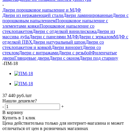
-
Двери порошковое напыление и МДФ
Двери из нержавеющей стали
Двери ламинированные
Двери с
порошковым напылением
Порошковое напыление с
элементами ковки
Порошковое напыление со
стеклопакетом
Двери с отделкой винилискожа
Двери из
массива дуба
Двери с панелями МДФ
Двери с зеркалом
МДФ с
отделкой ПВХ
Двери натуральный шпон
Двери со
стеклопакетом и ковкой
Двери винорит
Двери со
стеклом
Двери с витражами
Двери с резьбой
Филенчатые
двери
Глянцевые двери
Двери с окном
Двери под старину
-
ПМ-18
37 440
руб.
/шт
Нашли дешевле?
-
+
В корзину
Купить в 1 клик
Цена действительна только для интернет-магазина и может
отличаться от цен в розничных магазинах