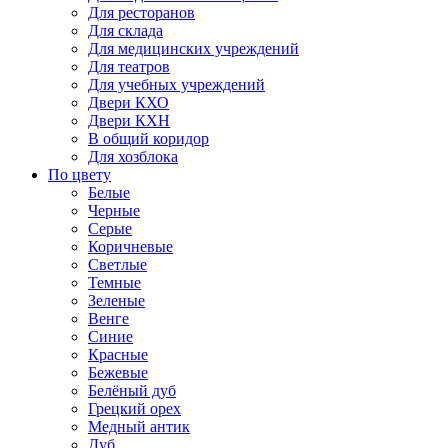
Для ресторанов
Для склада
Для медицинских учреждений
Для театров
Для учебных учреждений
Двери КХО
Двери КХН
В общий коридор
Для хозблока
По цвету
Белые
Черные
Серые
Коричневые
Светлые
Темные
Зеленые
Венге
Синие
Красные
Бежевые
Белёный дуб
Грецкий орех
Медный антик
Дуб