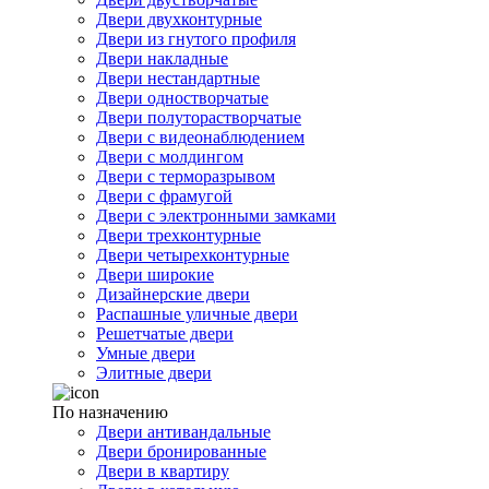
Двери двухконтурные
Двери из гнутого профиля
Двери накладные
Двери нестандартные
Двери одностворчатые
Двери полуторастворчатые
Двери с видеонаблюдением
Двери с молдингом
Двери с терморазрывом
Двери с фрамугой
Двери с электронными замками
Двери трехконтурные
Двери четырехконтурные
Двери широкие
Дизайнерские двери
Распашные уличные двери
Решетчатые двери
Умные двери
Элитные двери
По назначению
Двери антивандальные
Двери бронированные
Двери в квартиру