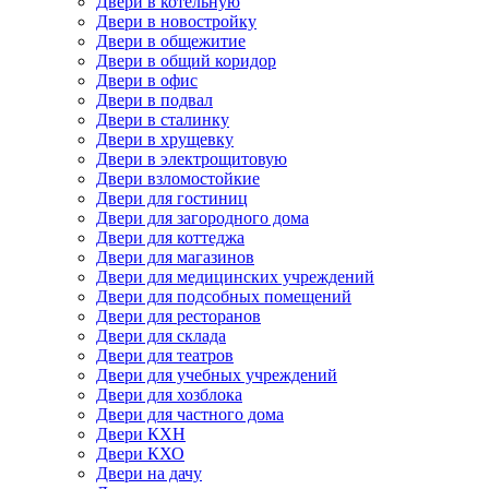
Двери в котельную
Двери в новостройку
Двери в общежитие
Двери в общий коридор
Двери в офис
Двери в подвал
Двери в сталинку
Двери в хрущевку
Двери в электрощитовую
Двери взломостойкие
Двери для гостиниц
Двери для загородного дома
Двери для коттеджа
Двери для магазинов
Двери для медицинских учреждений
Двери для подсобных помещений
Двери для ресторанов
Двери для склада
Двери для театров
Двери для учебных учреждений
Двери для хозблока
Двери для частного дома
Двери КХН
Двери КХО
Двери на дачу