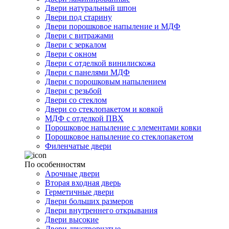
Двери натуральный шпон
Двери под старину
Двери порошковое напыление и МДФ
Двери с витражами
Двери с зеркалом
Двери с окном
Двери с отделкой винилискожа
Двери с панелями МДФ
Двери с порошковым напылением
Двери с резьбой
Двери со стеклом
Двери со стеклопакетом и ковкой
МДФ с отделкой ПВХ
Порошковое напыление с элементами ковки
Порошковое напыление со стеклопакетом
Филенчатые двери
По особенностям
Арочные двери
Вторая входная дверь
Герметичные двери
Двери больших размеров
Двери внутреннего открывания
Двери высокие
Двери двустворчатые