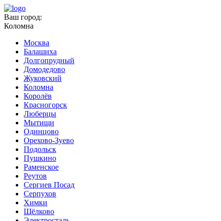
Ваш город:
Коломна
Москва
Балашиха
Долгопрудный
Домодедово
Жуковский
Коломна
Королёв
Красногорск
Люберцы
Мытищи
Одинцово
Орехово-Зуево
Подольск
Пушкино
Раменское
Реутов
Сергиев Посад
Серпухов
Химки
Щёлково
Электросталь