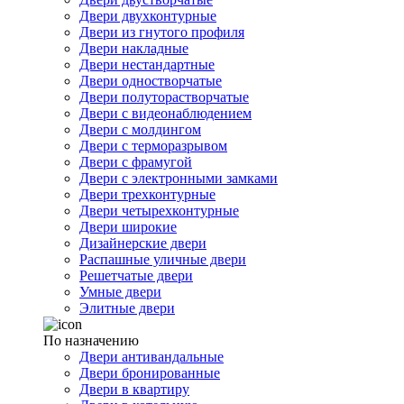
Двери двухконтурные
Двери из гнутого профиля
Двери накладные
Двери нестандартные
Двери одностворчатые
Двери полуторастворчатые
Двери с видеонаблюдением
Двери с молдингом
Двери с терморазрывом
Двери с фрамугой
Двери с электронными замками
Двери трехконтурные
Двери четырехконтурные
Двери широкие
Дизайнерские двери
Распашные уличные двери
Решетчатые двери
Умные двери
Элитные двери
По назначению
Двери антивандальные
Двери бронированные
Двери в квартиру