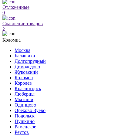
Отложенные
0
Сравнение товаров
2
Коломна
Москва
Балашиха
Долгопрудный
Домодедово
Жуковский
Коломна
Королёв
Красногорск
Люберцы
Мытищи
Одинцово
Орехово-Зуево
Подольск
Пушкино
Раменское
Реутов