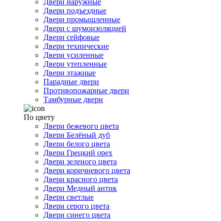
Двери наружные
Двери подъездные
Двери промышленные
Двери с шумоизоляцией
Двери сейфовые
Двери технические
Двери усиленные
Двери утепленные
Двери этажные
Парадные двери
Противопожарные двери
Тамбурные двери
По цвету
Двери бежевого цвета
Двери Белёный дуб
Двери белого цвета
Двери Грецкий орех
Двери зеленого цвета
Двери коричневого цвета
Двери красного цвета
Двери Медный антик
Двери светлые
Двери серого цвета
Двери синего цвета