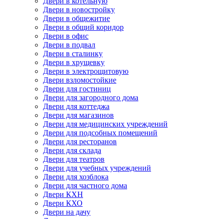
Двери в котельную
Двери в новостройку
Двери в общежитие
Двери в общий коридор
Двери в офис
Двери в подвал
Двери в сталинку
Двери в хрущевку
Двери в электрощитовую
Двери взломостойкие
Двери для гостиниц
Двери для загородного дома
Двери для коттеджа
Двери для магазинов
Двери для медицинских учреждений
Двери для подсобных помещений
Двери для ресторанов
Двери для склада
Двери для театров
Двери для учебных учреждений
Двери для хозблока
Двери для частного дома
Двери КХН
Двери КХО
Двери на дачу