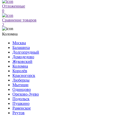
Отложенные
0
Сравнение товаров
2
Коломна
Москва
Балашиха
Долгопрудный
Домодедово
Жуковский
Коломна
Королёв
Красногорск
Люберцы
Мытищи
Одинцово
Орехово-Зуево
Подольск
Пушкино
Раменское
Реутов