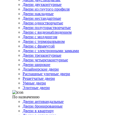
Двери двухконтурные
Двери из гнутого профиля
Двери накладные
Двери нестандартные
Двери одностворчатые
Двери полуторастворчатые
Двери с видеонаблюдением
Двери с молдингом
Двери с терморазрывом
Двери с фрамугой
Двери с электронными замками
Двери трехконтурные
Двери четырехконтурные
Двери широкие
Дизайнерские двери
Распашные уличные двери
Решетчатые двери
Умные двери
Элитные двери
По назначению
Двери антивандальные
Двери бронированные
Двери в квартиру