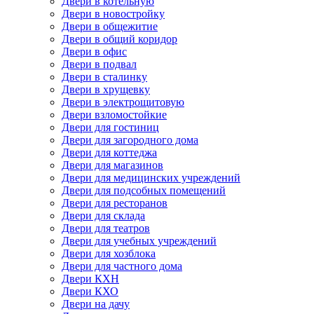
Двери в котельную
Двери в новостройку
Двери в общежитие
Двери в общий коридор
Двери в офис
Двери в подвал
Двери в сталинку
Двери в хрущевку
Двери в электрощитовую
Двери взломостойкие
Двери для гостиниц
Двери для загородного дома
Двери для коттеджа
Двери для магазинов
Двери для медицинских учреждений
Двери для подсобных помещений
Двери для ресторанов
Двери для склада
Двери для театров
Двери для учебных учреждений
Двери для хозблока
Двери для частного дома
Двери КХН
Двери КХО
Двери на дачу