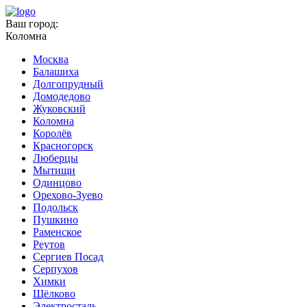
Ваш город:
Коломна
Москва
Балашиха
Долгопрудный
Домодедово
Жуковский
Коломна
Королёв
Красногорск
Люберцы
Мытищи
Одинцово
Орехово-Зуево
Подольск
Пушкино
Раменское
Реутов
Сергиев Посад
Серпухов
Химки
Щёлково
Электросталь