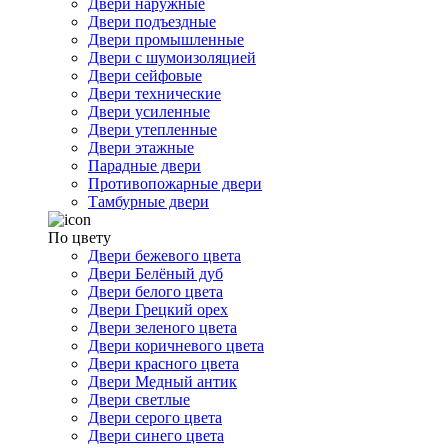
Двери наружные
Двери подъездные
Двери промышленные
Двери с шумоизоляцией
Двери сейфовые
Двери технические
Двери усиленные
Двери утепленные
Двери этажные
Парадные двери
Противопожарные двери
Тамбурные двери
По цвету
Двери бежевого цвета
Двери Белёный дуб
Двери белого цвета
Двери Грецкий орех
Двери зеленого цвета
Двери коричневого цвета
Двери красного цвета
Двери Медный антик
Двери светлые
Двери серого цвета
Двери синего цвета