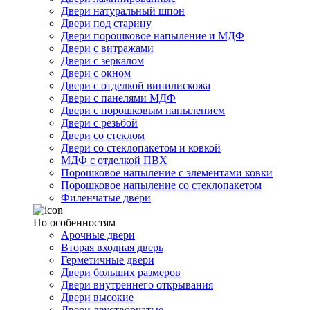
Двери натуральный шпон
Двери под старину
Двери порошковое напыление и МДФ
Двери с витражами
Двери с зеркалом
Двери с окном
Двери с отделкой винилискожа
Двери с панелями МДФ
Двери с порошковым напылением
Двери с резьбой
Двери со стеклом
Двери со стеклопакетом и ковкой
МДФ с отделкой ПВХ
Порошковое напыление с элементами ковки
Порошковое напыление со стеклопакетом
Филенчатые двери
По особенностям
Арочные двери
Вторая входная дверь
Герметичные двери
Двери больших размеров
Двери внутреннего открывания
Двери высокие
Двери двустворчатые