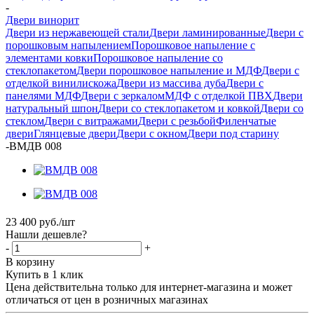
-
Двери винорит
Двери из нержавеющей стали
Двери ламинированные
Двери с
порошковым напылением
Порошковое напыление с
элементами ковки
Порошковое напыление со
стеклопакетом
Двери порошковое напыление и МДФ
Двери с
отделкой винилискожа
Двери из массива дуба
Двери с
панелями МДФ
Двери с зеркалом
МДФ с отделкой ПВХ
Двери
натуральный шпон
Двери со стеклопакетом и ковкой
Двери со
стеклом
Двери с витражами
Двери с резьбой
Филенчатые
двери
Глянцевые двери
Двери с окном
Двери под старину
-
ВМДВ 008
23 400
руб.
/шт
Нашли дешевле?
-
+
В корзину
Купить в 1 клик
Цена действительна только для интернет-магазина и может
отличаться от цен в розничных магазинах