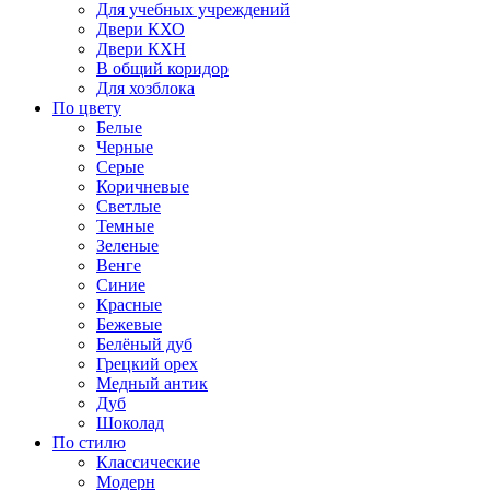
Для учебных учреждений
Двери КХО
Двери КХН
В общий коридор
Для хозблока
По цвету
Белые
Черные
Серые
Коричневые
Светлые
Темные
Зеленые
Венге
Синие
Красные
Бежевые
Белёный дуб
Грецкий орех
Медный антик
Дуб
Шоколад
По стилю
Классические
Модерн