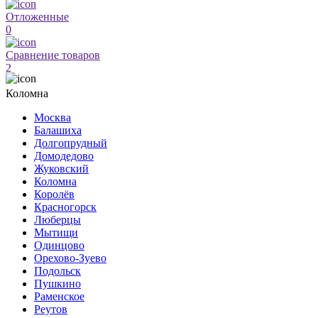
Отложенные
0
Сравнение товаров
2
Коломна
Москва
Балашиха
Долгопрудный
Домодедово
Жуковский
Коломна
Королёв
Красногорск
Люберцы
Мытищи
Одинцово
Орехово-Зуево
Подольск
Пушкино
Раменское
Реутов