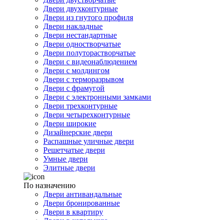
Двери двухконтурные
Двери из гнутого профиля
Двери накладные
Двери нестандартные
Двери одностворчатые
Двери полуторастворчатые
Двери с видеонаблюдением
Двери с молдингом
Двери с терморазрывом
Двери с фрамугой
Двери с электронными замками
Двери трехконтурные
Двери четырехконтурные
Двери широкие
Дизайнерские двери
Распашные уличные двери
Решетчатые двери
Умные двери
Элитные двери
По назначению
Двери антивандальные
Двери бронированные
Двери в квартиру