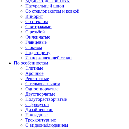
МДФ с отделкой ПВХ
Натуральный шпон
Со стеклопакетом и ковкой
Винорит
Со стеклом
С витражами
С резьбой
Филенчатые
Глянцевые
С окном
Под старину
Из нержавеющей стали
По особенностям
Элитные
Арочные
Решетчатые
С терморазрывом
Одностворчатые
Двустворчатые
Полуторастворчатые
С фрамугой
Дизайнерские
Накладные
Трехконтурные
С видеонаблюдением