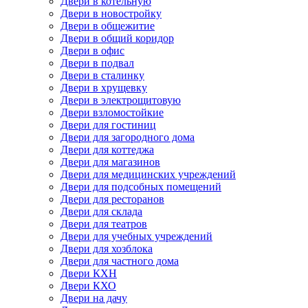
Двери в котельную
Двери в новостройку
Двери в общежитие
Двери в общий коридор
Двери в офис
Двери в подвал
Двери в сталинку
Двери в хрущевку
Двери в электрощитовую
Двери взломостойкие
Двери для гостиниц
Двери для загородного дома
Двери для коттеджа
Двери для магазинов
Двери для медицинских учреждений
Двери для подсобных помещений
Двери для ресторанов
Двери для склада
Двери для театров
Двери для учебных учреждений
Двери для хозблока
Двери для частного дома
Двери КХН
Двери КХО
Двери на дачу