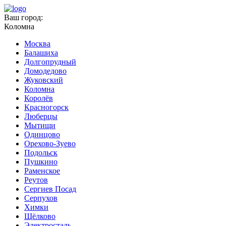
Ваш город:
Коломна
Москва
Балашиха
Долгопрудный
Домодедово
Жуковский
Коломна
Королёв
Красногорск
Люберцы
Мытищи
Одинцово
Орехово-Зуево
Подольск
Пушкино
Раменское
Реутов
Сергиев Посад
Серпухов
Химки
Щёлково
Электросталь