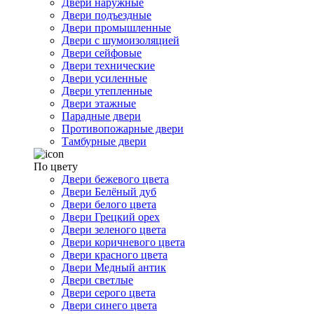
Двери наружные
Двери подъездные
Двери промышленные
Двери с шумоизоляцией
Двери сейфовые
Двери технические
Двери усиленные
Двери утепленные
Двери этажные
Парадные двери
Противопожарные двери
Тамбурные двери
По цвету
Двери бежевого цвета
Двери Белёный дуб
Двери белого цвета
Двери Грецкий орех
Двери зеленого цвета
Двери коричневого цвета
Двери красного цвета
Двери Медный антик
Двери светлые
Двери серого цвета
Двери синего цвета