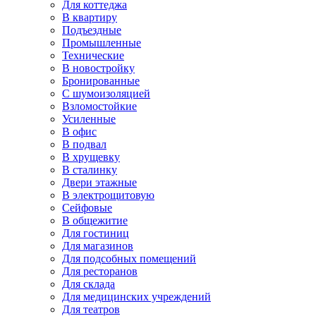
Для коттеджа
В квартиру
Подъездные
Промышленные
Технические
В новостройку
Бронированные
С шумоизоляцией
Взломостойкие
Усиленные
В офис
В подвал
В хрущевку
В сталинку
Двери этажные
В электрощитовую
Сейфовые
В общежитие
Для гостиниц
Для магазинов
Для подсобных помещений
Для ресторанов
Для склада
Для медицинских учреждений
Для театров