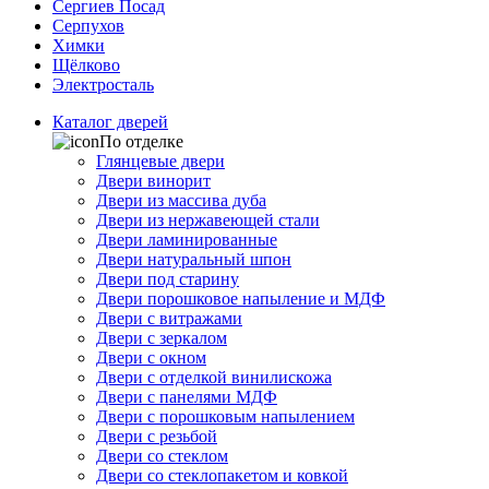
Сергиев Посад
Серпухов
Химки
Щёлково
Электросталь
Каталог дверей
По отделке
Глянцевые двери
Двери винорит
Двери из массива дуба
Двери из нержавеющей стали
Двери ламинированные
Двери натуральный шпон
Двери под старину
Двери порошковое напыление и МДФ
Двери с витражами
Двери с зеркалом
Двери с окном
Двери с отделкой винилискожа
Двери с панелями МДФ
Двери с порошковым напылением
Двери с резьбой
Двери со стеклом
Двери со стеклопакетом и ковкой