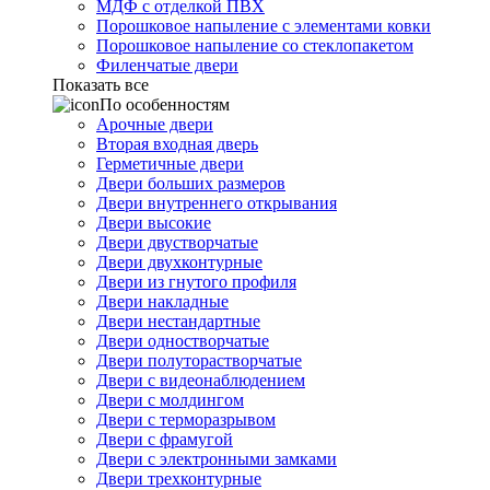
МДФ с отделкой ПВХ
Порошковое напыление с элементами ковки
Порошковое напыление со стеклопакетом
Филенчатые двери
Показать все
По особенностям
Арочные двери
Вторая входная дверь
Герметичные двери
Двери больших размеров
Двери внутреннего открывания
Двери высокие
Двери двустворчатые
Двери двухконтурные
Двери из гнутого профиля
Двери накладные
Двери нестандартные
Двери одностворчатые
Двери полуторастворчатые
Двери с видеонаблюдением
Двери с молдингом
Двери с терморазрывом
Двери с фрамугой
Двери с электронными замками
Двери трехконтурные