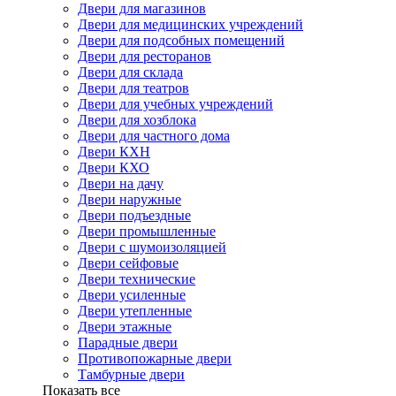
Двери для магазинов
Двери для медицинских учреждений
Двери для подсобных помещений
Двери для ресторанов
Двери для склада
Двери для театров
Двери для учебных учреждений
Двери для хозблока
Двери для частного дома
Двери КХН
Двери КХО
Двери на дачу
Двери наружные
Двери подъездные
Двери промышленные
Двери с шумоизоляцией
Двери сейфовые
Двери технические
Двери усиленные
Двери утепленные
Двери этажные
Парадные двери
Противопожарные двери
Тамбурные двери
Показать все