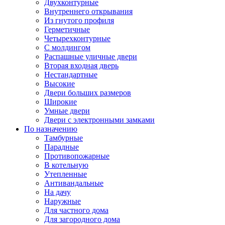
Двухконтурные
Внутреннего открывания
Из гнутого профиля
Герметичные
Четырехконтурные
С молдингом
Распашные уличные двери
Вторая входная дверь
Нестандартные
Высокие
Двери больших размеров
Широкие
Умные двери
Двери с электронными замками
По назначению
Тамбурные
Парадные
Противопожарные
В котельную
Утепленные
Антивандальные
На дачу
Наружные
Для частного дома
Для загородного дома