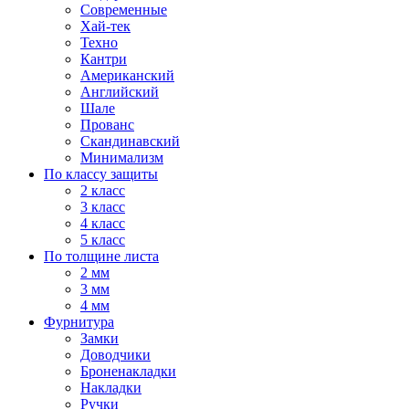
Современные
Хай-тек
Техно
Кантри
Американский
Английский
Шале
Прованс
Скандинавский
Минимализм
По классу защиты
2 класс
3 класс
4 класс
5 класс
По толщине листа
2 мм
3 мм
4 мм
Фурнитура
Замки
Доводчики
Броненакладки
Накладки
Ручки