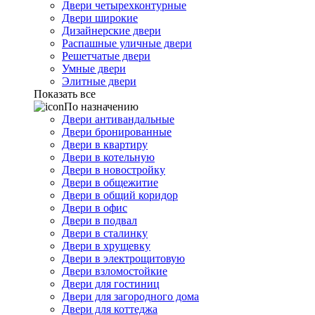
Двери четырехконтурные
Двери широкие
Дизайнерские двери
Распашные уличные двери
Решетчатые двери
Умные двери
Элитные двери
Показать все
По назначению
Двери антивандальные
Двери бронированные
Двери в квартиру
Двери в котельную
Двери в новостройку
Двери в общежитие
Двери в общий коридор
Двери в офис
Двери в подвал
Двери в сталинку
Двери в хрущевку
Двери в электрощитовую
Двери взломостойкие
Двери для гостиниц
Двери для загородного дома
Двери для коттеджа