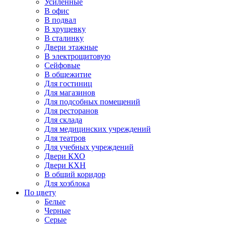
Усиленные
В офис
В подвал
В хрущевку
В сталинку
Двери этажные
В электрощитовую
Сейфовые
В общежитие
Для гостиниц
Для магазинов
Для подсобных помещений
Для ресторанов
Для склада
Для медицинских учреждений
Для театров
Для учебных учреждений
Двери КХО
Двери КХН
В общий коридор
Для хозблока
По цвету
Белые
Черные
Серые