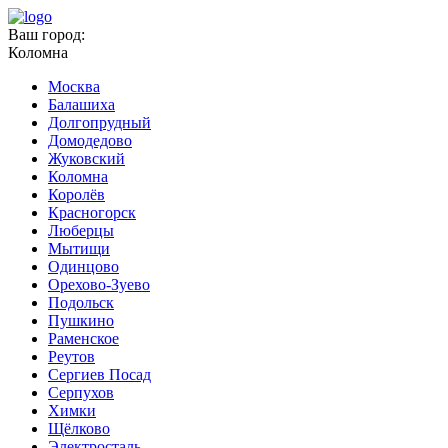
Ваш город:
Коломна
Москва
Балашиха
Долгопрудный
Домодедово
Жуковский
Коломна
Королёв
Красногорск
Люберцы
Мытищи
Одинцово
Орехово-Зуево
Подольск
Пушкино
Раменское
Реутов
Сергиев Посад
Серпухов
Химки
Щёлково
Электросталь