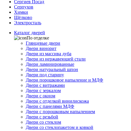
Сергиев Посад
Серпухов
Химки
Щёлково
Электросталь
Каталог дверей
По отделке
Глянцевые двери
Двери винорит
Двери из массива дуба
Двери из нержавеющей стали
Двери ламинированные
Двери натуральный шпон
Двери под старину
Двери порошковое напыление и МДФ
Двери с витражами
Двери с зеркалом
Двери с окном
Двери с отделкой винилискожа
Двери с панелями МДФ
Двери с порошковым напылением
Двери с резьбой
Двери со стеклом
Двери со стеклопакетом и ковкой