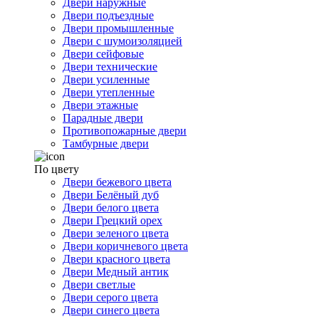
Двери наружные
Двери подъездные
Двери промышленные
Двери с шумоизоляцией
Двери сейфовые
Двери технические
Двери усиленные
Двери утепленные
Двери этажные
Парадные двери
Противопожарные двери
Тамбурные двери
По цвету
Двери бежевого цвета
Двери Белёный дуб
Двери белого цвета
Двери Грецкий орех
Двери зеленого цвета
Двери коричневого цвета
Двери красного цвета
Двери Медный антик
Двери светлые
Двери серого цвета
Двери синего цвета