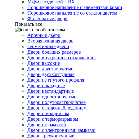
МДФ с отделкой ПВХ
Порошковое напыление с элементами ковки
Порошковое напыление со стеклопакетом
Филенчатые двери
Показать все
По особенностям
Арочные двери
Вторая входная дверь
Герметичные двери
Двери больших размеров
Двери внутреннего открывания
Двери высокие
Двери двустворчатые
Двери двухконтурные
Двери из гнутого профиля
Двери накладные
Двери нестандартные
Двери одностворчатые
Двери полуторастворчатые
Двери с видеонаблюдением
Двери с молдингом
Двери с терморазрывом
Двери с фрамугой
Двери с электронными замками
Двери трехконтурные