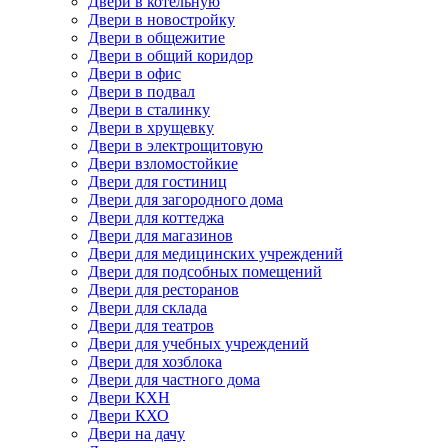
Двери в котельную
Двери в новостройку
Двери в общежитие
Двери в общий коридор
Двери в офис
Двери в подвал
Двери в сталинку
Двери в хрущевку
Двери в электрощитовую
Двери взломостойкие
Двери для гостиниц
Двери для загородного дома
Двери для коттеджа
Двери для магазинов
Двери для медицинских учреждений
Двери для подсобных помещений
Двери для ресторанов
Двери для склада
Двери для театров
Двери для учебных учреждений
Двери для хозблока
Двери для частного дома
Двери КХН
Двери КХО
Двери на дачу