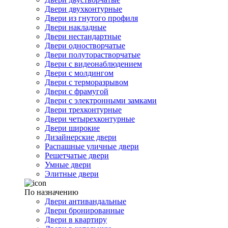
Двери двухконтурные
Двери из гнутого профиля
Двери накладные
Двери нестандартные
Двери одностворчатые
Двери полуторастворчатые
Двери с видеонаблюдением
Двери с молдингом
Двери с терморазрывом
Двери с фрамугой
Двери с электронными замками
Двери трехконтурные
Двери четырехконтурные
Двери широкие
Дизайнерские двери
Распашные уличные двери
Решетчатые двери
Умные двери
Элитные двери
По назначению
Двери антивандальные
Двери бронированные
Двери в квартиру