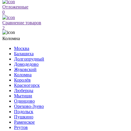
Отложенные
0
Сравнение товаров
2
Коломна
Москва
Балашиха
Долгопрудный
Домодедово
Жуковский
Коломна
Королёв
Красногорск
Люберцы
Мытищи
Одинцово
Орехово-Зуево
Подольск
Пушкино
Раменское
Реутов