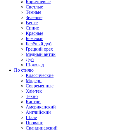
Коричневые
Светлые
Темные
Зеленые
Венге
Синие
Красные
Бежевые
Белёный дуб
Грецкий орех
Медный антик
Дуб
Шоколад
По стилю
Классические
Модерн
Современные
Хай-тек
Техно
Кантри
Американский
Английский
Шале
Прованс
Скандинавский