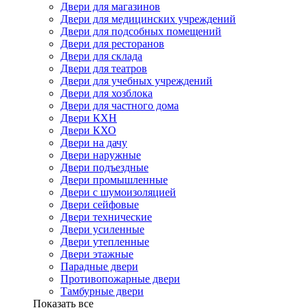
Двери для магазинов
Двери для медицинских учреждений
Двери для подсобных помещений
Двери для ресторанов
Двери для склада
Двери для театров
Двери для учебных учреждений
Двери для хозблока
Двери для частного дома
Двери КХН
Двери КХО
Двери на дачу
Двери наружные
Двери подъездные
Двери промышленные
Двери с шумоизоляцией
Двери сейфовые
Двери технические
Двери усиленные
Двери утепленные
Двери этажные
Парадные двери
Противопожарные двери
Тамбурные двери
Показать все