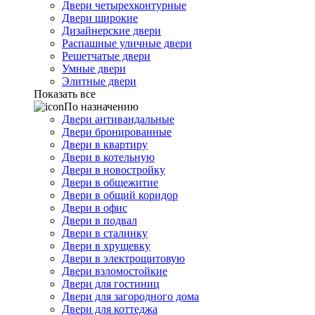
Двери четырехконтурные
Двери широкие
Дизайнерские двери
Распашные уличные двери
Решетчатые двери
Умные двери
Элитные двери
Показать все
По назначению
Двери антивандальные
Двери бронированные
Двери в квартиру
Двери в котельную
Двери в новостройку
Двери в общежитие
Двери в общий коридор
Двери в офис
Двери в подвал
Двери в сталинку
Двери в хрущевку
Двери в электрощитовую
Двери взломостойкие
Двери для гостиниц
Двери для загородного дома
Двери для коттеджа