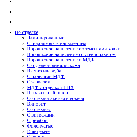
По отделке
Ламинированные
С порошковым напылением
Порошковое напыление с элементами ковки
Порошковое напыление со стеклопакетом
Порошковое напыление и МДФ
С отделкой винилискожа
Из массива дуба
С панелями МДФ
С зеркалом
МДФ с отделкой ПВХ
Натуральный шпон
Со стеклопакетом и ковкой
Винорит
Со стеклом
С витражами
С резьбой
Филенчатые
Глянцевые
С окном