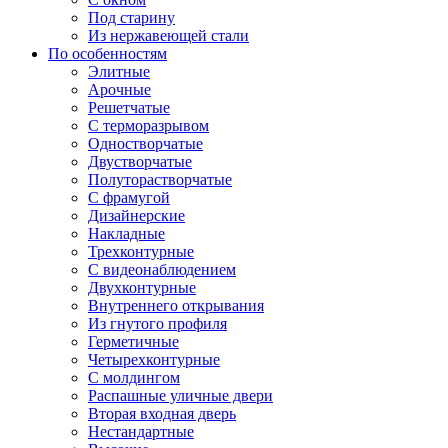
Под старину
Из нержавеющей стали
По особенностям
Элитные
Арочные
Решетчатые
С терморазрывом
Одностворчатые
Двустворчатые
Полуторастворчатые
С фрамугой
Дизайнерские
Накладные
Трехконтурные
С видеонаблюдением
Двухконтурные
Внутреннего открывания
Из гнутого профиля
Герметичные
Четырехконтурные
С молдингом
Распашные уличные двери
Вторая входная дверь
Нестандартные