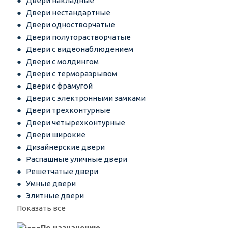
Двери накладные
Двери нестандартные
Двери одностворчатые
Двери полуторастворчатые
Двери с видеонаблюдением
Двери с молдингом
Двери с терморазрывом
Двери с фрамугой
Двери с электронными замками
Двери трехконтурные
Двери четырехконтурные
Двери широкие
Дизайнерские двери
Распашные уличные двери
Решетчатые двери
Умные двери
Элитные двери
Показать все
По назначению